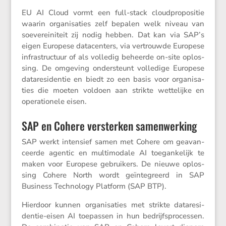
EU AI Cloud vormt een full-stack cloud­pro­po­sitie
waarin organi­sa­ties zelf bepalen welk niveau van
soeve­rei­ni­teit zij nodig hebben. Dat kan via SAP’s
eigen Europese datacen­ters, via vertrouwde Europese
infra­struc­tuur of als volledig beheerde on-site oplos­
sing. De omgeving onder­steunt volle­dige Europese
datare­si­dentie en biedt zo een basis voor organi­sa­
ties die moeten voldoen aan strikte wette­lijke en
opera­ti­o­nele eisen.
SAP en Cohere versterken samenwerking
SAP werkt inten­sief samen met Cohere om geavan­
ceerde agentic en multi­mo­dale AI toegan­ke­lijk te
maken voor Europese gebrui­kers. De nieuwe oplos­
sing Cohere North wordt geïnte­greerd in SAP
Business Techno­logy Platform (SAP BTP).
Hierdoor kunnen organi­sa­ties met strikte datare­si­
dentie-eisen AI toepassen in hun bedrijfs­pro­cessen.