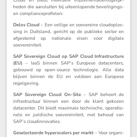
Cloud en biedt meerdere imple­men­ta­tie­mo­ge­lijk­
heden die aansluiten bij uiteen­lo­pende bevei­li­gings-
en complianceprofielen:
Delos Cloud
– Een veilige en soeve­reine cloud­op­los­
sing in Duits­land, gericht op de publieke sector en
afgestemd op natio­nale eisen voor digitale
soevereiniteit.
SAP Sovereign Cloud op SAP Cloud Infra­struc­ture
(EU)
– IaaS binnen SAP’s Europese datacen­ters,
gebouwd op open-source techno­logie. Alle data
blijven binnen de EU en voldoen aan Europese
regelgeving.
SAP Sovereign Cloud On-Site
– SAP beheert de
infra­struc­tuur binnen een door de klant gekozen
datacenter. Dit biedt maximale techni­sche, opera­ti­o­
nele en juridi­sche soeve­rei­ni­teit, met behoud van
SAP’s cloudinnovaties.
Geselec­teerde hypers­ca­lers per markt
– Voor organi­