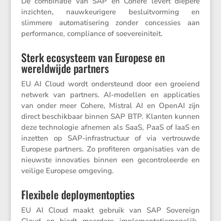
De combi­natie van SAP en Cohere levert diepere
inzichten, nauwkeu­ri­gere besluit­vor­ming en
slimmere automa­ti­se­ring zonder conces­sies aan
perfor­mance, compli­ance of soevereiniteit.
Sterk ecosysteem van Europese en
wereldwijde partners
EU AI Cloud wordt onder­steund door een groeiend
netwerk van partners. AI-modellen en appli­ca­ties
van onder meer Cohere, Mistral AI en OpenAI zijn
direct beschik­baar binnen SAP BTP. Klanten kunnen
deze techno­logie afnemen als SaaS, PaaS of IaaS en
inzetten op SAP-infra­struc­tuur of via vertrouwde
Europese partners. Zo profi­teren organi­sa­ties van de
nieuwste innova­ties binnen een gecon­tro­leerde en
veilige Europese omgeving.
Flexibele deploymentopties
EU AI Cloud maakt gebruik van SAP Sovereign