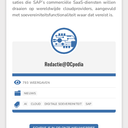
sa­ties die SAP’s commer­ciële SaaS-diensten willen
draaien op wereld­wijde cloud­pro­vi­ders, aange­vuld
met soeve­rei­ni­teits­func­ti­o­na­li­teit waar dat vereist is.
Redactie@DCpedia

793 WEERGAVEN

NIEUWS

AI
CLOUD
DIGITALE SOEVEREINITEIT
SAP