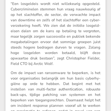
“Een losgeldeis wordt niet wille­keurig opgesteld.
Cyber­cri­mi­nelen stemmen hun vraag nauwkeurig af
op het slacht­offer, de sector, de verwachte impact
van downtime en zelfs of het slacht­offer een cyber­
ver­ze­ke­ring heeft. We zien dat de initiële losgeld­
eisen dalen om de kans op betaling te vergroten,
maar tegelijk zorgen succes­volle en publiek bekende
megabe­ta­lingen ervoor dat sommige groepen juist
steeds hogere bedragen durven te vragen. Zolang
hoge losgelden worden betaald, blijft deze
opwaartse druk bestaan”, zegt Chris­topher Fielder,
Field CTO bij Arctic Wolf.
Om de impact van ransom­ware te beperken, is het
voor organi­sa­ties belang­rijk om hun basis cyber­hy­
giëne op orde te hebben. Dat begint met het
instellen van multi-factor authen­ti­ca­tion, robuuste
back-ups, tijdige patching van systemen en het
beperken van toegangs­rechten. Daarnaast helpt het
om incident response plannen vooraf uit te werken