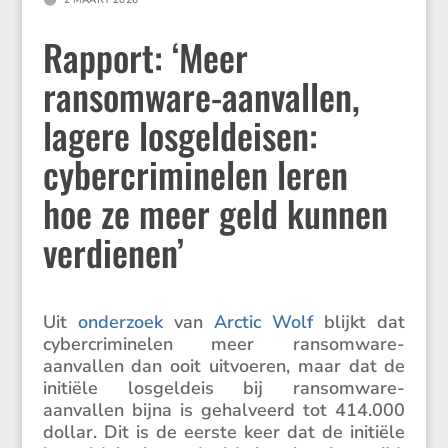
2 MAART 2026
Rapport: ‘Meer
ransomware-aanvallen,
lagere losgeldeisen:
cybercriminelen leren
hoe ze meer geld kunnen
verdienen’
Uit
onder­zoek
van
Arctic Wolf
blijkt dat
cyber­cri­mi­nelen meer ransom­ware-
aanvallen dan ooit uitvoeren, maar dat de
initiële losgeldeis bij ransom­ware-
aanvallen bijna is gehal­veerd tot 414.000
dollar. Dit is de eerste keer dat de initiële