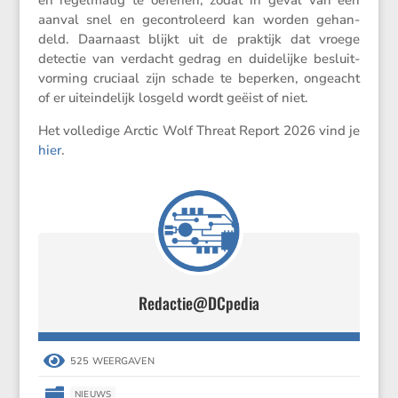
en regel­matig te oefenen, zodat in geval van een
aanval snel en gecon­tro­leerd kan worden gehan­
deld. Daarnaast blijkt uit de praktijk dat vroege
detectie van verdacht gedrag en duide­lijke besluit­
vor­ming cruciaal zijn schade te beperken, ongeacht
of er uitein­de­lijk losgeld wordt geëist of niet.
Het volle­dige Arctic Wolf Threat Report 2026 vind je
hier
.
Redactie@DCpedia

525 WEERGAVEN

NIEUWS