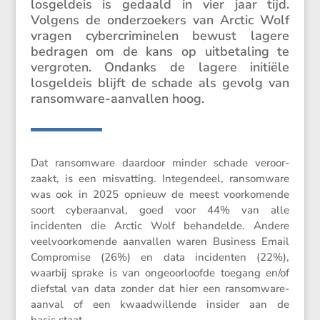
losgeldeis is gedaald in vier jaar tijd.
Volgens de onder­zoe­kers van Arctic Wolf
vragen cyber­cri­mi­nelen bewust lagere
bedragen om de kans op uitbe­ta­ling te
vergroten. Ondanks de lagere initiële
losgeldeis blijft de schade als gevolg van
ransom­ware-aanvallen hoog.
Dat ransom­ware daardoor minder schade veroor­
zaakt, is een misvat­ting. Integen­deel, ransom­ware
was ook in 2025 opnieuw de meest voorko­mende
soort cyber­aanval, goed voor 44% van alle
incidenten die Arctic Wolf behan­delde. Andere
veelvoor­ko­mende aanvallen waren Business Email
Compro­mise (26%) en data incidenten (22%),
waarbij sprake is van ongeoor­loofde toegang en/​of
diefstal van data zonder dat hier een ransom­ware-
aanval of een kwaad­wil­lende insider aan de