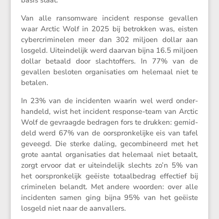
basis staat.
Van alle ransom­ware incident response gevallen
waar Arctic Wolf in 2025 bij betrokken was, eisten
cyber­cri­mi­nelen meer dan 302 miljoen dollar aan
losgeld. Uitein­de­lijk werd daarvan bijna 16.5 miljoen
dollar betaald door slacht­of­fers. In 77% van de
gevallen besloten organi­sa­ties om helemaal niet te
betalen.
In 23% van de incidenten waarin wel werd onder­
han­deld, wist het incident response-team van Arctic
Wolf de gevraagde bedragen fors te drukken: gemid­
deld werd 67% van de oorspron­ke­lijke eis van tafel
geveegd. Die sterke daling, gecom­bi­neerd met het
grote aantal organi­sa­ties dat helemaal niet betaalt,
zorgt ervoor dat er uitein­de­lijk slechts zo’n 5% van
het oorspron­ke­lijk geëiste totaal­be­drag effec­tief bij
crimi­nelen belandt. Met andere woorden: over alle
incidenten samen ging bijna 95% van het geëiste
losgeld niet naar de aanvallers.