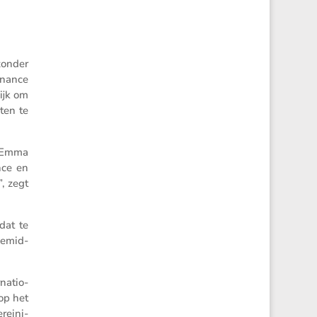
zonder
­nance
ijk om
ten te
. Emma
nce en
”, zegt
dat te
gemid­
­ti­o­
 op het
ei­ni­