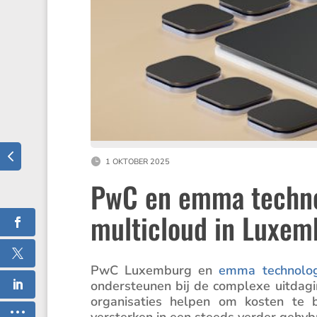
1 OKTOBER 2025
PwC en emma technolo
multicloud in Luxem
PwC Luxem­burg en
emma techno­lo­
onder­steunen bij de complexe uitda­
organi­sa­ties helpen om kosten te
versterken in een steeds verder gehybri