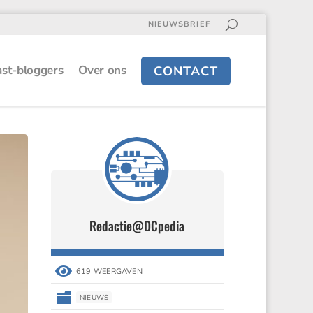
NIEUWSBRIEF
st-bloggers
Over ons
CONTACT
Redactie@DCpedia

619 WEERGAVEN

NIEUWS