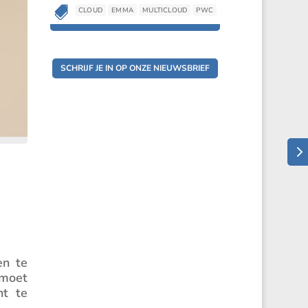

CLOUD
EMMA
MULTICLOUD
PWC
SCHRIJF JE IN OP ONZE NIEUWSBRIEF
en te
 moet
ht te