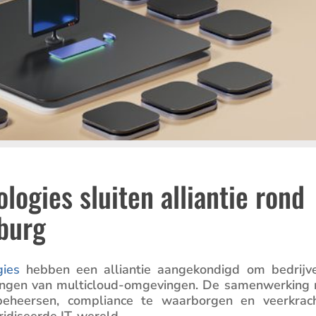
gies sluiten alliantie rond
burg
gies
hebben een alliantie aange­kon­digd om bedrijv
gingen van multi­cloud-omgevingen. De samen­wer­king
 beheersen, compli­ance te waarborgen en veerkrac
­di­seerde IT-wereld.