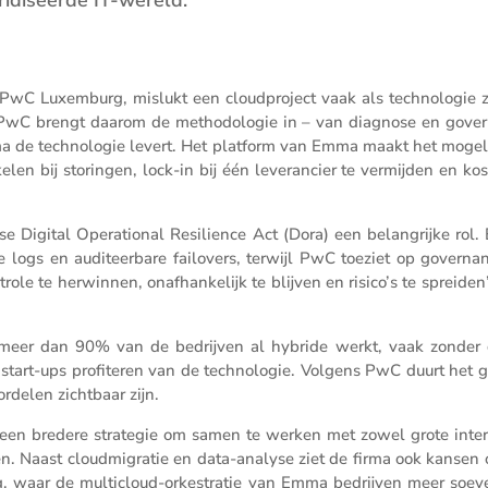
wC Luxem­burg, mislukt een cloud­pro­ject vaak als techno­logie 
d. PwC brengt daarom de metho­do­logie in – van diagnose en gover
mma de techno­logie levert. Het platform van Emma maakt het mogel
elen bij storingen, lock-in bij één leveran­cier te vermijden en kos
se Digital Opera­ti­onal Resilience Act (Dora) een belang­rijke rol
e logs en auditeer­bare failovers, terwijl PwC toeziet op gover­na
role te herwinnen, onafhan­ke­lijk te blijven en risico’s te spreiden
eer dan 90% van de bedrijven al hybride werkt, vaak zonder 
 start-ups profi­teren van de techno­logie. Volgens PwC duurt het 
delen zicht­baar zijn.
een bredere strategie om samen te werken met zowel grote inter­na
ijven. Naast cloud­mi­gratie en data-analyse ziet de firma ook kansen
, waar de multi­cloud-orkestratie van Emma bedrijven meer soeve­r