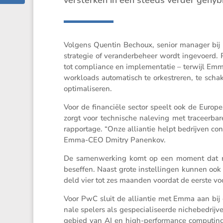
Volgens Quentin Bechoux, senior manager bij P
strategie of veran­der­be­heer wordt ingevoer
tot compli­ance en imple­men­tatie – terwijl E
workloads automa­tisch te orkestreren, te schak
optimaliseren.
Voor de finan­ciële sector speelt ook de Europe
zorgt voor techni­sche naleving met traceer­bar
rappor­tage. “Onze alliantie helpt bedrijven cont
Emma-CEO Dmitry Panenkov.
De samen­wer­king komt op een moment dat m
beseffen. Naast grote instel­lingen kunnen ook
deld vier tot zes maanden voordat de eerste voor
Voor PwC sluit de alliantie met Emma aan bij 
nale spelers als gespe­ci­a­li­seerde niche­be­dr
gebied van AI en high-perfor­mance compu­ting