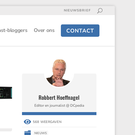
NIEUWSBRIEF
st-bloggers
Over ons
CONTACT
Robbert Hoeffnagel
Editor en journalist @ DCpedia

568 WEERGAVEN

NIEUWS