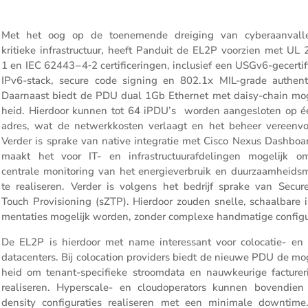
Met het oog op de toene­mende dreiging van cyber­aan­val
kritieke infra­struc­tuur, heeft Panduit de EL2P voorzien met UL 
1 en IEC 62443 – 4‑2 certi­fi­ce­ringen, inclu­sief een USGv6-gecer­ti­f
IPv6-stack, secure code signing en 802.1x MIL-grade authen­ti­
Daarnaast biedt de PDU dual 1Gb Ethernet met daisy-chain mog
heid. Hierdoor kunnen tot 64 iPDU’s worden aange­sloten op é
adres, wat de netwerk­kosten verlaagt en het beheer vereen­vou
Verder is sprake van native integratie met Cisco Nexus Dashboar
maakt het voor IT- en infra­struc­tuur­af­de­lingen mogelijk 
centrale monito­ring van het energie­ver­bruik en duurzaam­heids­m
te reali­seren. Verder is volgens het bedrijf sprake van Secur
Touch Provi­si­o­ning (sZTP). Hierdoor zouden snelle, schaal­bare 
men­ta­ties mogelijk worden, zonder complexe handma­tige configu
De EL2P is hierdoor met name interes­sant voor colocatie- en
datacen­ters. Bij coloca­tion provi­ders biedt de nieuwe PDU de mo
heid om tenant-speci­fieke stroom­data en nauwkeu­rige factu­re­r
reali­seren. Hypers­cale- en cloudope­ra­tors kunnen boven­dien
density confi­gu­ra­ties reali­seren met een minimale downtime