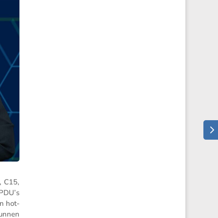
, C15,
 PDU’s
n hot-
kunnen