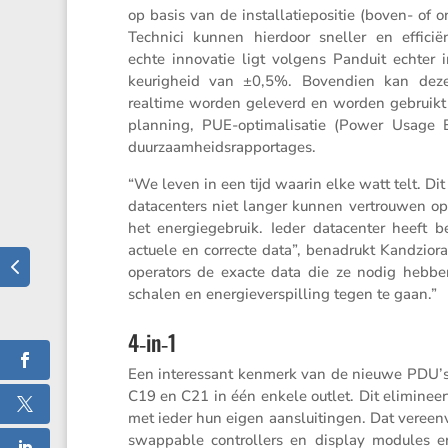
op basis van de instal­la­tie­po­sitie (boven- of
Technici kunnen hierdoor sneller en effici­
echte innovatie ligt volgens Panduit echter
keu­rig­heid van ±0,5%. Boven­dien kan deze
realtime worden geleverd en worden gebruikt v
plan­ning, PUE-optima­li­satie (Power Usage Eff
duurzaamheidsrapportages.
“We leven in een tijd waarin elke watt telt. Di
datacen­ters niet langer kunnen vertrouwen op
het energie­ge­bruik. Ieder datacenter heeft 
actuele en correcte data”, benadrukt Kandzior
opera­tors de exacte data die ze nodig hebb
schalen en energie­ver­spil­ling tegen te gaan.”
4‑in‑1
Een interes­sant kenmerk van de nieuwe PDU’s 
C19 en C21 in één enkele outlet. Dit elimi­ne
met ieder hun eigen aanslui­tingen. Dat vereen
swappable control­lers en display modules er