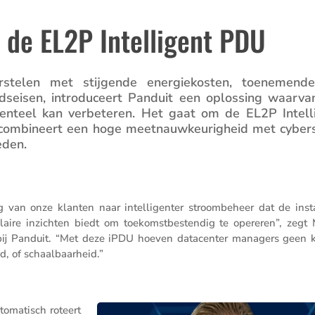
 de EL2P Intelligent PDU
orstelen met stijgende energie­kosten, toene­mend
s­eisen, intro­du­ceert Panduit een oplos­sing waarva
en­teel kan verbe­teren. Het gaat om de EL2P Intel­li
 combi­neert een hoge meetnauw­keu­rig­heid met cyber­s
eden.
an onze klanten naar intel­li­genter stroom­be­heer dat de instal
nu­laire inzichten biedt om toekomst­be­stendig te opereren”, zegt 
bij Panduit. “Met deze iPDU hoeven datacenter managers geen 
id, of schaalbaarheid.”
oma­tisch roteert