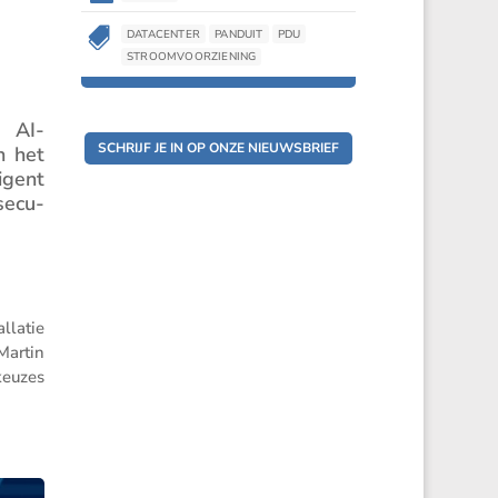

DATACENTER
PANDUIT
PDU
STROOMVOORZIENING
e AI-
SCHRIJF JE IN OP ONZE NIEUWSBRIEF
n het
­gent
e­cu­
­latie
Martin
keuzes