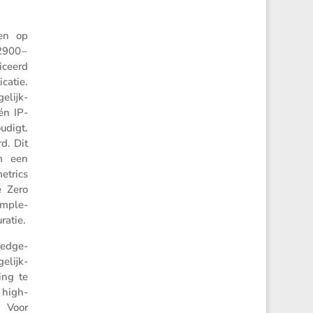
len op
2900 –
i­ceerd
catie.
elijk­
én IP-
­digt.
d. Dit
om een
e­trics
e Zero
imple­
ratie.
 edge-
gelijk­
ing te
 high-
. Voor