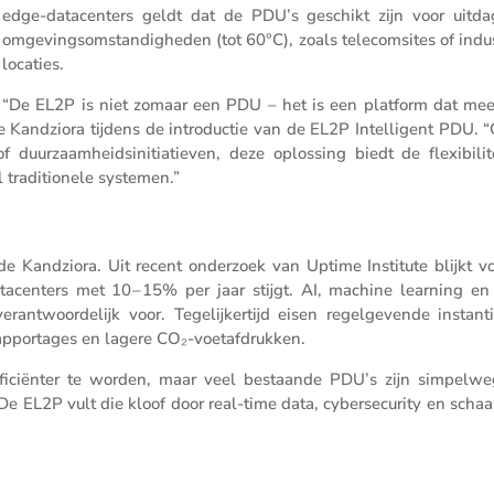
edge-datacen­ters geldt dat de PDU’s geschikt zijn voor uitda
omgevings­om­stan­dig­heden (tot 60°C), zoals telecom­sites of indu
locaties.
“De EL2P is niet zomaar een PDU – het is een platform dat mee
Kandziora tijdens de intro­ductie van de EL2P Intel­li­gent PDU. “
rzaam­heids­ini­ti­a­tieven, deze oplos­sing biedt de flexi­bi­li­t
radi­ti­o­nele systemen.”
e Kandziora. Uit recent onder­zoek van Uptime Insti­tute blijkt v
acen­ters met 10 – 15% per jaar stijgt. AI, machine learning en
nt­woor­de­lijk voor. Tegelij­ker­tijd eisen regel­ge­vende instan­t
rap­por­tages en lagere CO₂-voetafdrukken.
fici­ënter te worden, maar veel bestaande PDU’s zijn simpelwe
 EL2P vult die kloof door real-time data, cyber­se­cu­rity en schaal