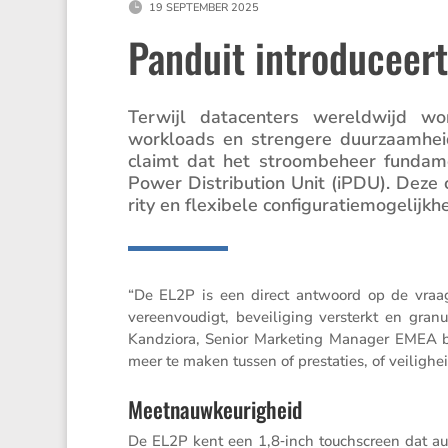
19 SEPTEMBER 2025
Panduit introduceert
Terwijl datacen­ters wereld­wijd w
workloads en stren­gere duurzaam­heid
claimt dat het stroom­be­heer funda­m
Power Distri­bu­tion Unit (iPDU). Deze
rity en flexi­bele configuratiemogelijkh
“De EL2P is een direct antwoord op de vraag v
vereen­vou­digt, bevei­li­ging versterkt en gra
Kandziora, Senior Marke­ting Manager EMEA 
meer te maken tussen of presta­ties, of veilig­he
Meetnauwkeurigheid
De EL2P kent een 1,8‑inch touchs­creen dat aut