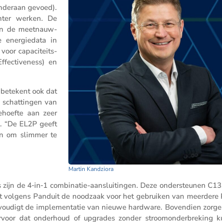
 onderaan gevoed).
ënter werken. De
 in de meetnauw­
 energie­data in
oor capaci­teits­
ec­ti­ve­ness) en
t betekent ook dat
 schat­tingen van
behoefte aan zeer
a. “De EL2P geeft
en om slimmer te
Martin Kandziora
zijn de 4‑in‑1 combi­natie-aanslui­tingen. Deze onder­steunen C13
ert volgens Panduit de noodzaak voor het gebruiken van meerdere
­vou­digt de imple­men­tatie van nieuwe hardware. Boven­dien zorge
voor dat onder­houd of upgrades zonder stroom­on­der­bre­king 