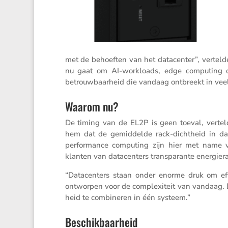
met de behoeften van het datacenter”, vertelde 
nu gaat om AI-workloads, edge compu­ting of duu
betrouw­baar­heid die vandaag ontbreekt in veel t
Waarom nu?
De timing van de EL2P is geen toeval, verteld
hem dat de gemid­delde rack-dicht­heid in dat
perfor­mance compu­ting zijn hier met name vera
klanten van datacen­ters trans­pa­rante energie­
“Datacen­ters staan onder enorme druk om ef
ontworpen voor de complexi­teit van vandaag. De
heid te combi­neren in één systeem.”
Beschikbaarheid