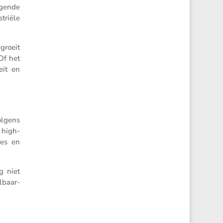
­gende
striële
groeit
Of het
eit en
olgens
 high-
ies en
g niet
­baar­