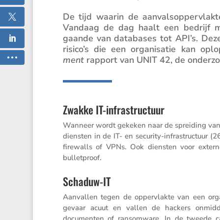
De tijd waarin de aanvals­op­per­vlak
Vandaag de dag haalt een bedrijf ma
gaande van databases tot API’s. Dez
risico’s die een organi­satie kan opl
ment
rapport van UNIT 42, de onder­zo
Zwakke IT-infrastructuur
Wanneer wordt gekeken naar de sprei­ding van di
diensten in de IT- en security-infra­struc­tuur 
firewalls of VPNs. Ook diensten voor externe
bulletproof.
Schaduw-IT
Aanvallen tegen de opper­vlakte van een organ
gevaar acuut en vallen de hackers onmid­del
documenten of ransom­ware. In de tweede ca