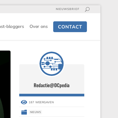
NIEUWSBRIEF
st-bloggers
Over ons
CONTACT
Redactie@DCpedia

187 WEERGAVEN

NIEUWS