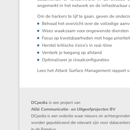
ongemerkt in het netwerk en de infra­struc­tuur 
Om de hackers te lijf te gaan, geven de onder
Behoud het overzicht over de volle­dige aan
Wees waakzaam voor ongewenste diensten 
Focus op kwets­baar­heden met hoge prioritei
Herstel kriti­sche risico’s in real-time
Versterk je toegang op afstand
Optima­li­seer je cloudconfiguraties
Lees het
Attack Surface Manage­ment
rapport 
DCpedia
is een project van
Alibi Communicatie- en Uitgeefprojecten BV
DCpedia is een website waar nieuws en achtergronde
worden gepubliceerd die relevant zijn voor datacenter
in de Benelux.