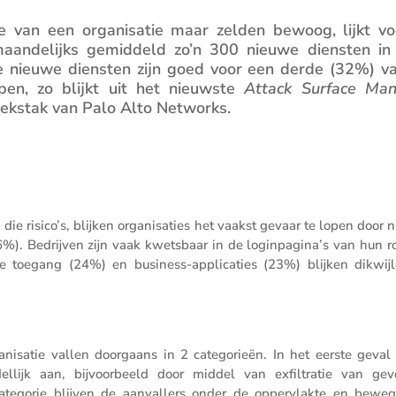
te van een organi­satie maar zelden bewoog, lijkt voo
ande­lijks gemid­deld zo’n 300 nieuwe diensten in 
e nieuwe diensten zijn goed voor een derde (32%) v
open, zo blijkt uit het nieuwste
Attack Surface Ma
ek­stak van Palo Alto Networks.
e risico’s, blijken organi­sa­ties het vaakst gevaar te lopen door 
(26%). Bedrijven zijn vaak kwets­baar in de loginpagina’s van hun r
 toegang (24%) en business-appli­ca­ties (23%) blijken dikwijl
i­satie vallen doorgaans in 2 catego­rieën. In het eerste geval 
­lijk aan, bijvoor­beeld door middel van exfil­tratie van gevo
tegorie blijven de aanval­lers onder de opper­vlakte en bewe