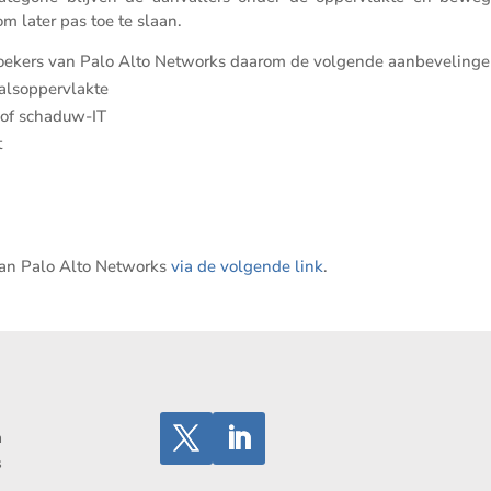
om later pas toe te slaan.
­zoe­kers van Palo Alto Networks daarom de volgende aanbevelinge
valsoppervlakte
of schaduw-IT
t
van Palo Alto Networks
via de volgende link
.
n
s