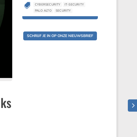

CYBERSECURITY
IT-SECURITY
PALO ALTO
SECURITY
SCHRIJF JE IN OP ONZE NIEUWSBRIEF
jks