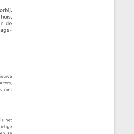
rbij.
huis,
an de
nage­
nieuwe
outers,
s niet
is het
e­lige
gen ze