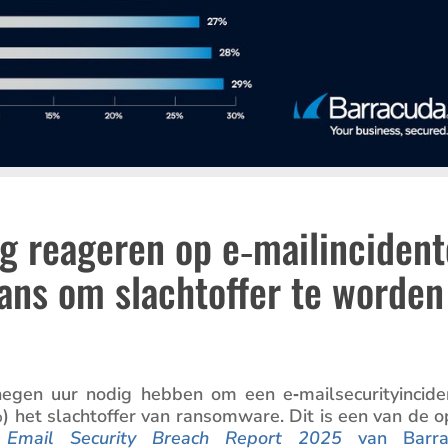
ag reageren op e‑mailinciden
ns om slachtoffer te worden
 negen uur nodig hebben om een e‑mailsecurityincide
 het slacht­offer van ransom­ware. Dit is een van de o
e
Email Security Breach Report 2025
van Barra­