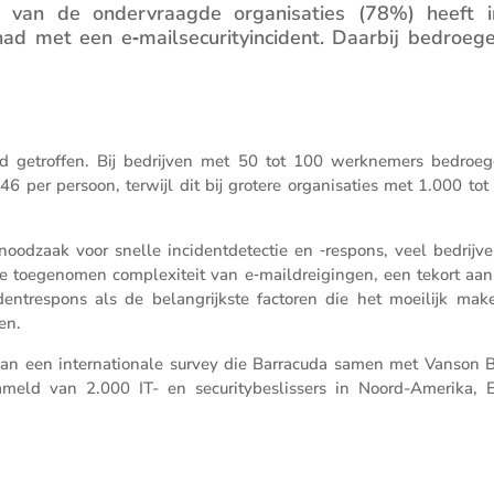
van de onder­vraagde organi­sa­ties (78%) heeft 
d met een e‑mailsecurityincident. Daarbij bedroeg
rd getroffen. Bij bedrijven met 50 tot 100 werkne­mers bedroe
6 per persoon, terwijl dit bij grotere organi­sa­ties met 1.000 tot
noodzaak voor snelle incident­de­tectie en ‑respons, veel bedrijve
oege­nomen complexi­teit van e‑maildreigingen, een tekort aan 
den­tres­pons als de belang­rijkste factoren die het moeilijk ma
en.
an een inter­na­ti­o­nale survey die Barra­cuda samen met Vanson 
a­meld van 2.000 IT- en securi­ty­be­slis­sers in Noord-Amerika, 