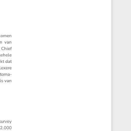
rkomen
en van
, Chief
gehele
jkt dat
lexere
utoma­
 is van
survey
 2.000