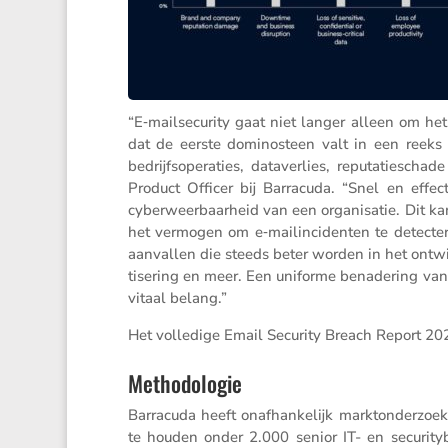
“E‑mailsecurity gaat niet langer alleen om 
dat de eerste domino­steen valt in een reeks va
bedrijfs­ope­ra­ties, dataver­lies, reputa­tie­s
Product Officer bij Barra­cuda. “Snel en effec
cyber­weer­baar­heid van een organi­satie. Dit kan
het vermogen om e‑mailincidenten te detec­ter
aanvallen die steeds beter worden in het ontwi
ti­se­ring en meer. Een uniforme benade­ring van 
vitaal belang.”
Het volle­dige Email Security Breach Report 20
Methodologie
Barra­cuda heeft onafhan­ke­lijk markt­on­der­
te houden onder 2.000 senior IT- en securi­ty­b