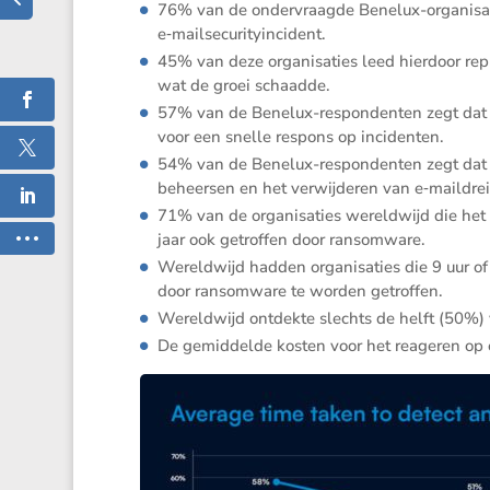
76% van de onder­vraagde Benelux-organi­sa
e‑mailsecurityincident.
45% van deze organi­sa­ties leed hierdoor repu
wat de groei schaadde.
57% van de Benelux-respon­denten zegt dat ge
voor een snelle respons op incidenten.
54% van de Benelux-respon­denten zegt dat he
beheersen en het verwij­deren van e‑maildrei
71% van de organi­sa­ties wereld­wijd die het 
jaar ook getroffen door ransomware.
Wereld­wijd hadden organi­sa­ties die 9 uur
door ransom­ware te worden getroffen.
Wereld­wijd ontdekte slechts de helft (50%) 
De gemid­delde kosten voor het reageren op 