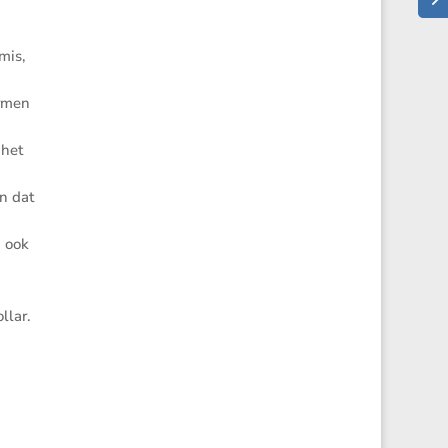
mis,
ormen
 het
in dat
m ook
llar.