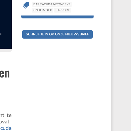

BARRACUDA NETWORKS
ONDERZOEK
RAPPORT
SCHRIJF JE IN OP ONZE NIEUWSBRIEF
ten
nt te
pval­
cuda