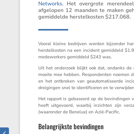
Networks.
Het overgrote meren­deel 
afgelopen 12 maanden te maken geha
gemid­delde herstel­kosten $217.068.
Vooral kleine bedrijven werden bijzonder ha
herstel­kosten na een incident gemid­deld $1.94
medewer­kers gemid­deld $243 was.
Uit het onder­zoek blijkt ook dat, ondanks de 
moeite mee hebben. Respon­denten noemen de t
en het ontbreken van geauto­ma­ti­seerde inci
dreigingen snel te identi­fi­ceren en te verwijder
Het rapport is gebaseerd op de bevin­dingen v
heeft uitge­voerd, waarbij inzichten zijn verz
(waaronder de Benelux) en Azië-Pacific.
Belangrijkste bevindingen