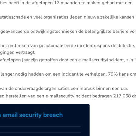
­ties heeft in de afgelopen 12 maanden te maken gehad met een
ta­tie­schade en veel organi­sa­ties liepen nieuwe zakelijke kansen 
avan­ceerde ontwij­kings­tech­nieken de belang­rijkste barrière v
t ontbreken van geauto­ma­ti­seerde inciden­tres­pons de detectie,
gingen vertraagt.
afgelopen jaar zijn getroffen door een e‑mailsecurityincident, zijn 
 of langer nodig hadden om een incident te verhelpen, 79% kans o
van de onder­vraagde organi­sa­ties een inbreuk binnen een uur.
en herstellen van een e‑mailsecurityincident bedragen 217.068 do