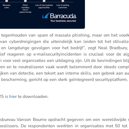
het tegen­houden van spam of massale phishing, maar om het voo
n cyber­drei­gingen die uitein­de­lijk kan leiden tot het stilvall
chade en langdu­rige gevolgen voor het bedrijf”, zegt Neal Bradbury
­tief reageren op e‑mailsecurityincidenten is cruciaal voor de al
 voor veel organi­sa­ties een uitda­ging zijn. Uit de bevin­dingen bli
en en te neutra­li­seren vaak wordt belem­merd door steeds comp
jken van detectie, een tekort aan interne skills, een gebrek aan a
bescher­ming, gericht op een sterk geïnte­greerd securi­ty­plat­form,
25 is
hier
te downlo­aden
.
zoeks­bu­reau Vanson Bourne opdracht gegeven om een wereld­wijde 
e­slis­sers. De respon­denten werkten in organi­sa­ties met 50 tot