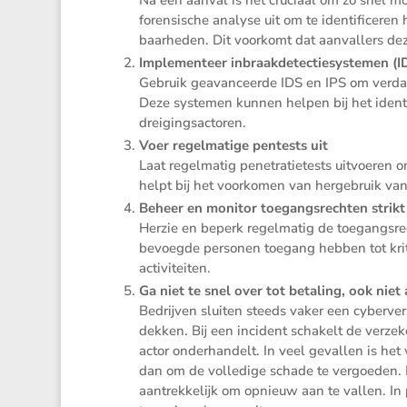
foren­si­sche analyse uit om te identi­fi­ce
baar­heden. Dit voorkomt dat aanval­lers 
Imple­men­teer inbraak­de­tec­tie­sys­temen (I
Gebruik geavan­ceerde IDS en IPS om verdach
Deze systemen kunnen helpen bij het identi
dreigingsactoren.
Voer regel­ma­tige pentests uit
Laat regel­matig penetra­tie­tests uitvoeren 
helpt bij het voorkomen van herge­bruik va
Beheer en monitor toegangs­rechten strikt
Herzie en beperk regel­matig de toegangs­re
bevoegde personen toegang hebben tot krit
activiteiten.
Ga niet te snel over tot betaling, ook niet 
Bedrijven sluiten steeds vaker een cyber­ver­
dekken. Bij een incident schakelt de verze­
actor onder­han­delt. In veel gevallen is he
dan om de volle­dige schade te vergoeden. M
aantrek­ke­lijk om opnieuw aan te vallen. In