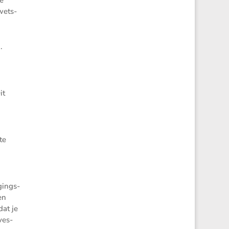
wets­
.
it
te
gings­
en
dat je
ves­