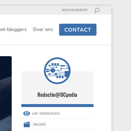
NIEUWSBRIEF
st-bloggers
Over ons
CONTACT
Redactie@DCpedia

180 WEERGAVEN

NIEUWS