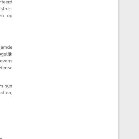
­teerd
struc­
nen op
naamde
ogelijk
gevens
­fense
om hun
allen,
ge