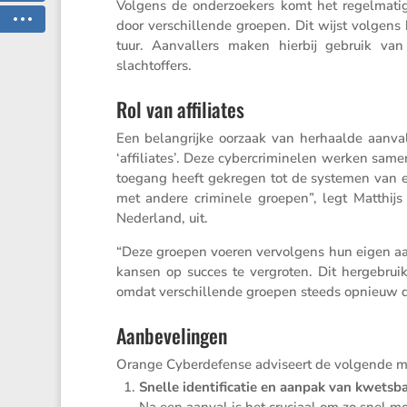
Volgens de onder­zoe­kers komt het regel­mat
door verschil­lende groepen. Dit wijst volgens 
tuur. Aanval­lers maken hierbij gebruik va
slachtoffers.
Rol van affiliates
Een belang­rijke oorzaak van herhaalde aanval
‘affili­ates’. Deze cyber­cri­mi­nelen werken samen
toegang heeft gekregen tot de systemen van ee
met andere crimi­nele groepen”, legt Matthijs
Neder­land, uit.
“Deze groepen voeren vervol­gens hun eigen aa
kansen op succes te vergroten. Dit herge­bru
omdat verschil­lende groepen steeds opnieuw d
Aanbevelingen
Orange Cyber­de­fense adviseert de volgende 
Snelle identi­fi­catie en aanpak van kwets­b
Na een aanval is het cruciaal om zo snel mo