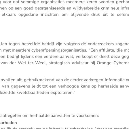
ig voor dat sommige organi­sa­ties meerdere keren worden gechan
hen op een goed georga­ni­seerde en wijdver­breide crimi­nele infra­
n elkaars opgedane inzichten om blijvende druk uit te oefe
len tegen hetzelfde bedrijf zijn volgens de onder­zoe­kers zoge
 met meerdere cyber­af­per­sings­or­ga­ni­sa­ties. “Een affiliate, die m
n bedrijf tijdens een eerdere aanval, verkoopt of deelt deze ge
 van der Wel-ter Weel, strate­gisch adviseur bij Orange Cyber­de
nvallen uit, gebruik­ma­kend van de eerder verkregen infor­matie 
ik van gegevens leidt tot een verhoogde kans op herhaalde aanv
ezelfde kwets­baar­heden exploiteren.”
maatre­gelen om herhaalde aanvallen te voorkomen:
aar­heden
gelijk de oorzaak van de inbreuk te achter­halen. Voer een grondi