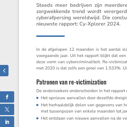
Steeds meer bedrijven zijn meerdere k
zorgwek­kende trend wordt verer­gerd
cyber­af­per­sing wereld­wijd. Die conc
nieuwste rapport: Cy-Xplorer 2024.
In de afgelopen 12 maanden is het aantal slac
voorgaande jaar. Uit het rapport blijkt dat e
deze vorm van cyber­cri­mi­na­li­teit. Re-victi­
met 2020 is dat zelfs een groei van 1.533%. Uit v
Patronen van re-victimization
De onder­zoe­kers onder­scheiden in het rapport d
Het opnieuw aanvallen door dezelfde dreigi
Het herhaal­de­lijk delen van gegevens van het
met tussen­pozen van enkele maanden tot ja
Het ontstaan van nieuwe aanvallen na de v