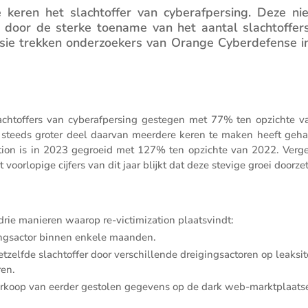
eren het slacht­offer van cyber­af­per­sing. Deze ni
 door de sterke toename van het aantal slacht­of­fer
lusie trekken onder­zoe­kers van Orange Cyber­de­fense i
ht­of­fers van cyber­af­per­sing gestegen met 77% ten opzichte v
en steeds groter deel daarvan meerdere keren te maken heeft geh
mi­za­tion is in 2023 gegroeid met 127% ten opzichte van 2022. Verg
oorlo­pige cijfers van dit jaar blijkt dat deze stevige groei doorzet
rie manieren waarop re-victi­mi­za­tion plaatsvindt:
ngs­actor binnen enkele maanden.
zelfde slacht­offer door verschil­lende dreigings­ac­toren op leaksit
ren.
erkoop van eerder gestolen gegevens op de dark web-marktplaats