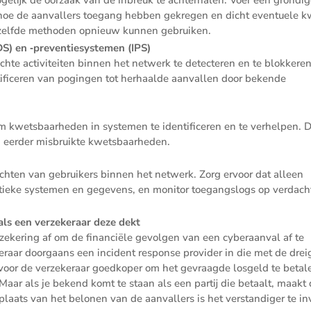
ren hoe de aanval­lers toegang hebben gekregen en dicht eventuele k
dezelfde methoden opnieuw kunnen gebruiken.
DS) en ‑preven­tie­sys­temen (IPS)
te activi­teiten binnen het netwerk te detec­teren en te blokkeren
­fi­ceren van pogingen tot herhaalde aanvallen door bekende
om kwets­baar­heden in systemen te identi­fi­ceren en te verhelpen. D
n eerder misbruikte kwetsbaarheden.
chten van gebrui­kers binnen het netwerk. Zorg ervoor dat alleen
ieke systemen en gegevens, en monitor toegangs­logs op verdach
als een verze­ke­raar deze dekt
ze­ke­ring af om de finan­ciële gevolgen van een cyber­aanval af te
ke­raar doorgaans een incident response provider in die met de drei
t voor de verze­ke­raar goedkoper om het gevraagde losgeld te betal
aar als je bekend komt te staan als een partij die betaalt, maakt 
 plaats van het belonen van de aanval­lers is het verstan­diger te in