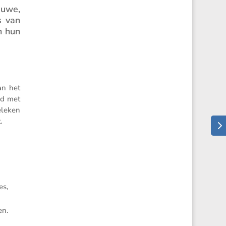
euwe,
s van
n hun
an het
ad met
e­leken
.
es,
en.