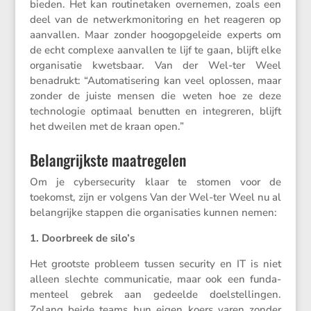
bieden. Het kan routi­ne­taken overnemen, zoals een
deel van de netwerk­mo­ni­to­ring en het reageren op
aanvallen. Maar zonder hoogop­ge­leide experts om
de echt complexe aanvallen te lijf te gaan, blijft elke
organi­satie kwets­baar. Van der Wel-ter Weel
benadrukt: “Automa­ti­se­ring kan veel oplossen, maar
zonder de juiste mensen die weten hoe ze deze
techno­logie optimaal benutten en integreren, blijft
het dweilen met de kraan open.”
Belangrijkste maatregelen
Om je cyber­se­cu­rity klaar te stomen voor de
toekomst, zijn er volgens Van der Wel-ter Weel nu al
belang­rijke stappen die organi­sa­ties kunnen nemen:
1. Doorbreek de silo’s
Het grootste probleem tussen security en IT is niet
alleen slechte commu­ni­catie, maar ook een funda­
men­teel gebrek aan gedeelde doelstel­lingen.
Zolang beide teams hun eigen koers varen zonder