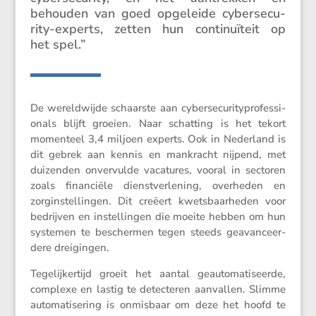
behouden van goed opgeleide cyber­se­cu­
rity-experts, zetten hun conti­nu­ï­teit op
het spel.”
De wereld­wijde schaarste aan cyber­se­cu­ri­ty­pro­fes­si­
o­nals blijft groeien. Naar schat­ting is het tekort
momen­teel 3,4 miljoen experts. Ook in Neder­land is
dit gebrek aan kennis en mankracht nijpend, met
duizenden onver­vulde vacatures, vooral in sectoren
zoals finan­ciële dienst­ver­le­ning, overheden en
zorgin­stel­lingen. Dit creëert kwets­baar­heden voor
bedrijven en instel­lingen die moeite hebben om hun
systemen te beschermen tegen steeds geavan­ceer­
dere dreigingen.
Tegelij­ker­tijd groeit het aantal geauto­ma­ti­seerde,
complexe en lastig te detec­teren aanvallen. Slimme
automa­ti­se­ring is onmis­baar om deze het hoofd te