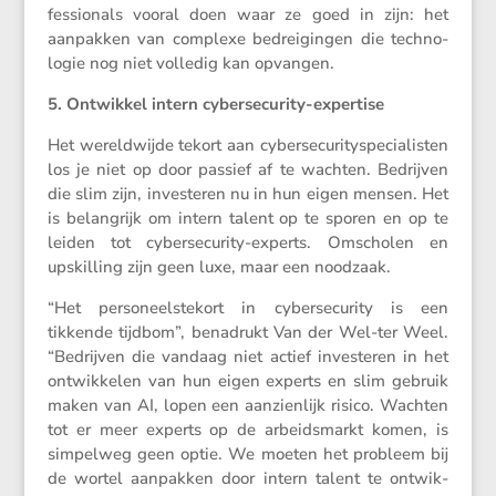
fes­si­o­nals vooral doen waar ze goed in zijn: het
aanpakken van complexe bedrei­gingen die techno­
logie nog niet volledig kan opvangen.
5. Ontwikkel intern cybersecurity-expertise
Het wereld­wijde tekort aan cyber­se­cu­ri­ty­spe­ci­a­listen
los je niet op door passief af te wachten. Bedrijven
die slim zijn, inves­teren nu in hun eigen mensen. Het
is belang­rijk om intern talent op te sporen en op te
leiden tot cyber­se­cu­rity-experts. Omscholen en
upskil­ling zijn geen luxe, maar een noodzaak.
“Het perso­neels­te­kort in cyber­se­cu­rity is een
tikkende tijdbom”, benadrukt Van der Wel-ter Weel.
“Bedrijven die vandaag niet actief inves­teren in het
ontwik­kelen van hun eigen experts en slim gebruik
maken van AI, lopen een aanzien­lijk risico. Wachten
tot er meer experts op de arbeids­markt komen, is
simpelweg geen optie. We moeten het probleem bij
de wortel aanpakken door intern talent te ontwik­