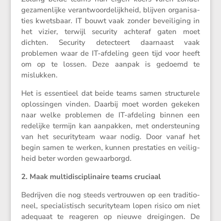
gezamen­lijke verant­woor­de­lijk­heid, blijven organi­sa­
ties kwets­baar. IT bouwt vaak zonder bevei­li­ging in
het vizier, terwijl security achteraf gaten moet
dichten. Security detec­teert daarnaast vaak
problemen waar de IT-afdeling geen tijd voor heeft
om op te lossen. Deze aanpak is gedoemd te
mislukken.
Het is essen­tieel dat beide teams samen struc­tu­rele
oplos­singen vinden. Daarbij moet worden gekeken
naar welke problemen de IT-afdeling binnen een
redelijke termijn kan aanpakken, met onder­steu­ning
van het securi­ty­team waar nodig. Door vanaf het
begin samen te werken, kunnen presta­ties en veilig­
heid beter worden gewaarborgd.
2. Maak multi­dis­ci­pli­naire teams cruciaal
Bedrijven die nog steeds vertrouwen op een tradi­ti­o­
neel, speci­a­lis­tisch securi­ty­team lopen risico om niet
adequaat te reageren op nieuwe dreigingen. De