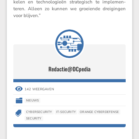
kelen en techno­lo­gieën strate­gisch te imple­men­
teren. Alleen zo kunnen we groei­ende dreigingen
voor blijven.”
Redactie@DCpedia

142 WEERGAVEN

NIEUWS

CYBERSECURITY
IT-SECURITY
ORANGE CYBERDEFENSE
SECURITY