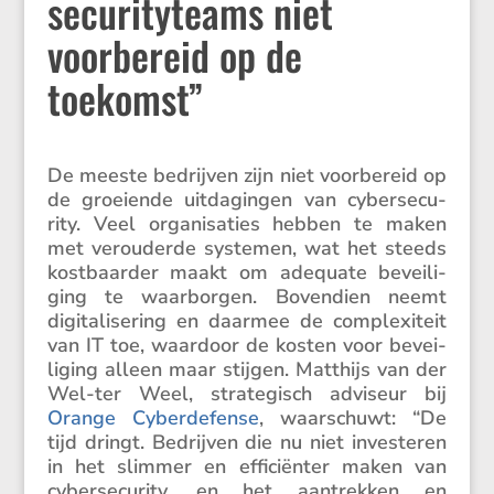
securityteams niet
voorbereid op de
toekomst”
De meeste bedrijven zijn niet voorbe­reid op
de groei­ende uitda­gingen van cyber­se­cu­
rity. Veel organi­sa­ties hebben te maken
met verou­derde systemen, wat het steeds
kostbaarder maakt om adequate bevei­li­
ging te waarborgen. Boven­dien neemt
digita­li­se­ring en daarmee de complexi­teit
van IT toe, waardoor de kosten voor bevei­
li­ging alleen maar stijgen. Matthijs van der
Wel-ter Weel, strate­gisch adviseur bij
Orange Cyber­de­fense
, waarschuwt: “De
tijd dringt. Bedrijven die nu niet inves­teren
in het slimmer en effici­ënter maken van
cyber­se­cu­rity, en het aantrekken en