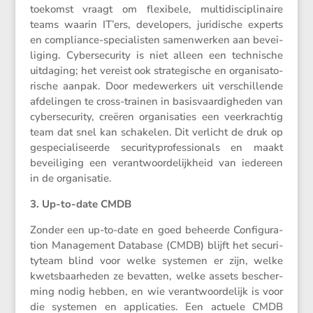
toekomst vraagt om flexi­bele, multi­dis­ci­pli­naire
teams waarin IT’ers, devel­o­pers, juridi­sche experts
en compli­ance-speci­a­listen samen­werken aan bevei­
li­ging. Cyber­se­cu­rity is niet alleen een techni­sche
uitda­ging; het vereist ook strate­gi­sche en organi­sa­to­
ri­sche aanpak. Door medewer­kers uit verschil­lende
afdelingen te cross-trainen in basis­vaar­dig­heden van
cyber­se­cu­rity, creëren organi­sa­ties een veerkrachtig
team dat snel kan schakelen. Dit verlicht de druk op
gespe­ci­a­li­seerde securi­ty­pro­fes­si­o­nals en maakt
bevei­li­ging een verant­woor­de­lijk­heid van iedereen
in de organisatie.
3. Up-to-date CMDB
Zonder een up-to-date en goed beheerde Confi­gu­ra­
tion Manage­ment Database (CMDB) blijft het securi­
ty­team blind voor welke systemen er zijn, welke
kwets­baar­heden ze bevatten, welke assets bescher­
ming nodig hebben, en wie verant­woor­de­lijk is voor
die systemen en appli­ca­ties. Een actuele CMDB