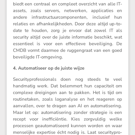
biedt een centraal en compleet overzicht van alle IT-
assets, zoals servers, netwerken, appli­ca­ties en
andere infra­struc­tuur­com­po­nenten, inclu­sief hun
relaties en afhan­ke­lijk­heden. Door deze altijd up-to-
date te houden, zorg je ervoor dat zowel IT als
security altijd over de juiste infor­matie beschikt, wat
essen­tieel is voor een effec­tieve bevei­li­ging. De
CMDB vormt daarmee de ruggen­graat van een goed
bevei­ligde IT-omgeving.
4. Automa­ti­seer op de juiste wijze
Securi­ty­pro­fes­si­o­nals doen nog steeds te veel
handmatig werk. Dat belem­mert hun capaci­teit om
complexe dreigingen aan te pakken. Het is tijd om
routi­ne­taken, zoals logana­lyse en het reageren op
aanvallen, over te dragen aan AI en automa­ti­se­ring.
Maar let op: automa­ti­se­ring zonder strategie is een
recept voor ineffi­ci­ëntie. Kies zorgvuldig welke
processen geauto­ma­ti­seerd kunnen worden en waar
mense­lijke exper­tise écht nodig is. Laat securi­ty­pro­