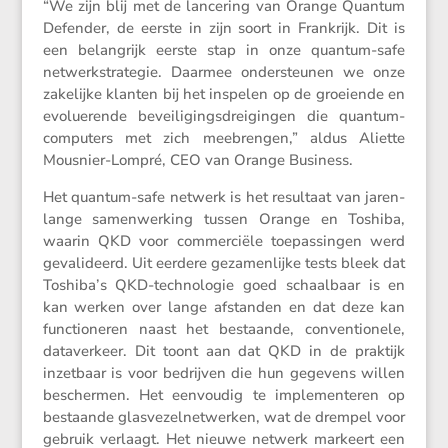
“We zijn blij met de lance­ring van Orange Quantum
Defender, de eerste in zijn soort in Frank­rijk. Dit is
een belang­rijk eerste stap in onze quantum-safe
netwerk­stra­tegie. Daarmee onder­steunen we onze
zakelijke klanten bij het inspelen op de groei­ende en
evolu­e­rende bevei­li­gings­drei­gingen die quantum­
com­pu­ters met zich meebrengen,” aldus Aliette
Mousnier-Lompré, CEO van Orange Business.
Het quantum-safe netwerk is het resul­taat van jaren­
lange samen­wer­king tussen Orange en Toshiba,
waarin QKD voor commer­ciële toepas­singen werd
gevali­deerd. Uit eerdere gezamen­lijke tests bleek dat
Toshiba’s QKD-techno­logie goed schaal­baar is en
kan werken over lange afstanden en dat deze kan
functi­o­neren naast het bestaande, conven­ti­o­nele,
dataver­keer. Dit toont aan dat QKD in de praktijk
inzet­baar is voor bedrijven die hun gegevens willen
beschermen. Het eenvoudig te imple­men­teren op
bestaande glasve­zel­net­werken, wat de drempel voor
gebruik verlaagt. Het nieuwe netwerk markeert een