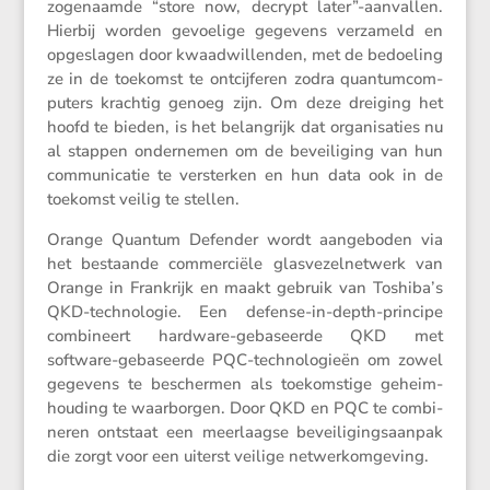
zogenaamde “store now, decrypt later”-aanvallen.
Hierbij worden gevoe­lige gegevens verza­meld en
opgeslagen door kwaad­wil­lenden, met de bedoe­ling
ze in de toekomst te ontcij­feren zodra quantum­com­
pu­ters krachtig genoeg zijn. Om deze dreiging het
hoofd te bieden, is het belang­rijk dat organi­sa­ties nu
al stappen onder­nemen om de bevei­li­ging van hun
commu­ni­catie te versterken en hun data ook in de
toekomst veilig te stellen.
Orange Quantum Defender wordt aange­boden via
het bestaande commer­ciële glasve­zel­net­werk van
Orange in Frank­rijk en maakt gebruik van Toshiba’s
QKD-techno­logie. Een defense-in-depth-principe
combi­neert hardware-gebaseerde QKD met
software-gebaseerde PQC-techno­lo­gieën om zowel
gegevens te beschermen als toekom­stige geheim­
hou­ding te waarborgen. Door QKD en PQC te combi­
neren ontstaat een meerlaagse bevei­li­gings­aanpak
die zorgt voor een uiterst veilige netwerkomgeving.