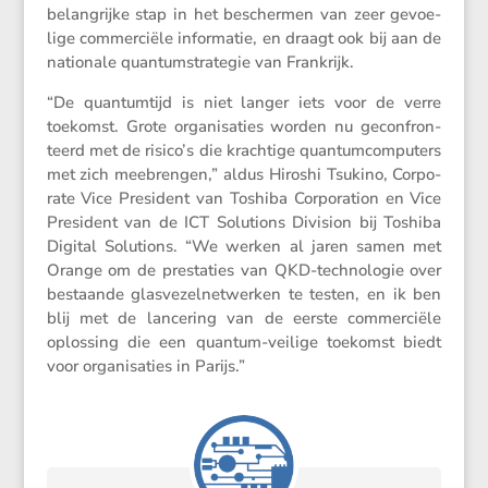
belang­rijke stap in het beschermen van zeer gevoe­
lige commer­ciële infor­matie, en draagt ook bij aan de
natio­nale quantum­stra­tegie van Frankrijk.
“De quantum­tijd is niet langer iets voor de verre
toekomst. Grote organi­sa­ties worden nu gecon­fron­
teerd met de risico’s die krach­tige quantum­com­pu­ters
met zich meebrengen,” aldus Hiroshi Tsukino, Corpo­
rate Vice Presi­dent van Toshiba Corpo­ra­tion en Vice
Presi­dent van de ICT Solutions Division bij Toshiba
Digital Solutions. “We werken al jaren samen met
Orange om de presta­ties van QKD-techno­logie over
bestaande glasve­zel­net­werken te testen, en ik ben
blij met de lance­ring van de eerste commer­ciële
oplos­sing die een quantum-veilige toekomst biedt
voor organi­sa­ties in Parijs.”