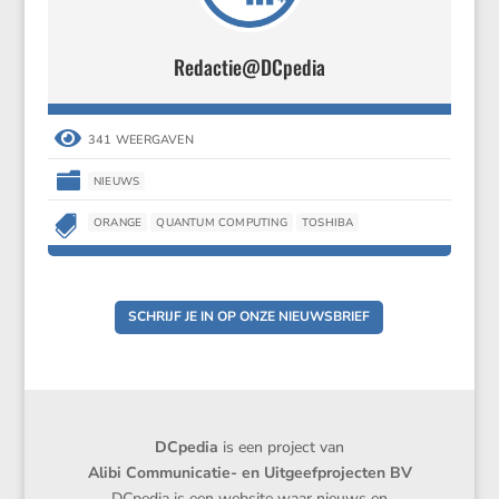
Redactie@DCpedia

341 WEERGAVEN

NIEUWS

ORANGE
QUANTUM COMPUTING
TOSHIBA
SCHRIJF JE IN OP ONZE NIEUWSBRIEF
DCpedia
is een project van
Alibi Communicatie- en Uitgeefprojecten BV
DCpedia is een website waar nieuws en