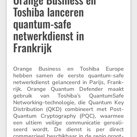
Toshiba lanceren
quantum-safe
netwerkdienst in
Frankrijk
Orange Business en Toshiba Europe
hebben samen de eerste quantum-safe
netwerk­dienst gelan­ceerd in Parijs, Frank­
rijk. Orange Quantum Defender maakt
gebruik van Toshiba’s Quantum­Safe
Networ­king-techno­logie, die Quantum Key
Distri­bu­tion (QKD) combi­neert met Post-
Quantum Crypto­graphy (PQC), waarmee
een ultiem veilige commu­ni­catie gerea­li­
seerd wordt. De dienst is per direct
commer­cieel beschik­baar in de regio groot-