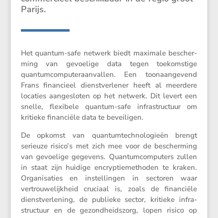
Parijs.
Het quantum-safe netwerk biedt maximale bescher­
ming van gevoe­lige data tegen toekom­stige
quantum­com­pu­ter­aan­vallen. Een toonaan­ge­vend
Frans finan­cieel dienst­ver­lener heeft al meerdere
locaties aange­sloten op het netwerk. Dit levert een
snelle, flexi­bele quantum-safe infra­struc­tuur om
kritieke finan­ciële data te beveiligen.
De opkomst van quantum­tech­no­lo­gieën brengt
serieuze risico’s met zich mee voor de bescher­ming
van gevoe­lige gegevens. Quantum­com­pu­ters zullen
in staat zijn huidige encryp­tie­me­thoden te kraken.
Organi­sa­ties en instel­lingen in sectoren waar
vertrou­we­lijk­heid cruciaal is, zoals de finan­ciële
dienst­ver­le­ning, de publieke sector, kritieke infra­
struc­tuur en de gezond­heids­zorg, lopen risico op