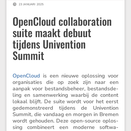

23 JANUARI 2025
OpenCloud collaboration
suite maakt debuut
tijdens Univention
Summit
OpenCloud
is een nieuwe oplos­sing voor
organi­sa­ties die op zoek zijn naar een
aanpak voor bestands­be­heer, bestands­de­
ling en samen­wer­king waarbij de content
lokaal blijft. De suite wordt voor het eerst
gedemon­streerd tijdens de Univen­tion
Summit, die vandaag en morgen in Bremen
wordt gehouden. Deze open-source oplos­
sing combi­neert een moderne softwa­