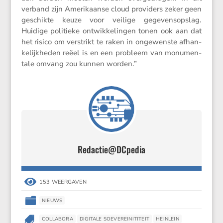
verband zijn Ameri­kaanse cloud provi­ders zeker geen
geschikte keuze voor veilige gegevens­op­slag.
Huidige politieke ontwik­ke­lingen tonen ook aan dat
het risico om verstrikt te raken in ongewenste afhan­
ke­lijk­heden reëel is en een probleem van monumen­
tale omvang zou kunnen worden.”
Redactie@DCpedia

153 WEERGAVEN

NIEUWS

COLLABORA
DIGITALE SOEVEREINITITEIT
HEINLEIN