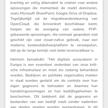
krachtig en veilig alter­na­tief te creëren voor andere
oplos­singen die momen­teel de markt domineren,
zoals Micro­soft Share­Point, Google Drive of Dropbox.
Tegelij­ker­tijd zal de migra­tie­on­der­steu­ning van
OpenCloud, die binnen­kort beschik­baar komt,
helpen om de overgang van oudere, PHP-
gebaseerde oplos­singen, die normaal gesproken niet
geschikt zijn voor cloud-native gebruik, naar een
moderne bestands­be­heer­plat­form te versoe­pelen,
dat op de lange termijn veel beter levens­vat­baar is.
Heinlein benadrukt: “Het digitale ecosys­teem in
Europa is een essen­tieel onder­deel van onze kriti­
sche infra­struc­tuur en moet als zodanig behan­deld
worden. Bedrijven en politieke organi­sa­ties moeten
in staat worden gesteld om de controle over hun
eigen gegevens te behouden en daarmee hun
hande­lings­ver­mogen en hun bedrijfs­ge­heimen te
beschermen. Dit betekent dat de gegevens en
bestanden van een bedrijf nooit zonder nadenken
aan derden moeten worden overge­dragen. In dit