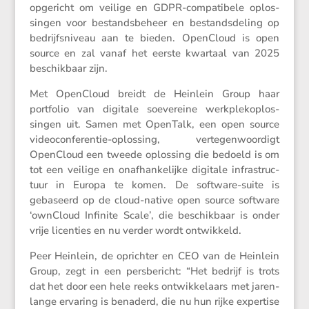
opgericht om veilige en GDPR-compa­ti­bele oplos­
singen voor bestands­be­heer en bestands­de­ling op
bedrijfs­ni­veau aan te bieden. OpenCloud is open
source en zal vanaf het eerste kwartaal van 2025
beschik­baar zijn.
Met OpenCloud breidt de Heinlein Group haar
portfolio van digitale soeve­reine werkplekop­los­
singen uit. Samen met OpenTalk, een open source
video­con­fe­rentie-oplos­sing, verte­gen­woor­digt
OpenCloud een tweede oplos­sing die bedoeld is om
tot een veilige en onafhan­ke­lijke digitale infra­struc­
tuur in Europa te komen. De software-suite is
gebaseerd op de cloud-native open source software
‘ownCloud Infinite Scale’, die beschik­baar is onder
vrije licen­ties en nu verder wordt ontwikkeld.
Peer Heinlein, de oprichter en CEO van de Heinlein
Group, zegt in een persbe­richt: “Het bedrijf is trots
dat het door een hele reeks ontwik­ke­laars met jaren­
lange ervaring is benaderd, die nu hun rijke exper­tise