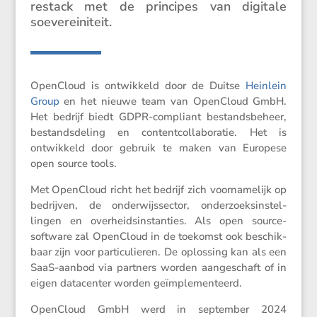
restack met de principes van digitale
soevereiniteit.
OpenCloud is ontwik­keld door de Duitse
Heinlein
Group
en het nieuwe team van OpenCloud GmbH.
Het bedrijf biedt GDPR-compliant bestands­be­heer,
bestands­de­ling en content­col­la­bo­ratie. Het is
ontwik­keld door gebruik te maken van Europese
open source tools.
Met OpenCloud richt het bedrijf zich voorna­me­lijk op
bedrijven, de onder­wijs­sector, onder­zoeks­in­stel­
lingen en overheids­in­stan­ties. Als open source-
software zal OpenCloud in de toekomst ook beschik­
baar zijn voor parti­cu­lieren. De oplos­sing kan als een
SaaS-aanbod via partners worden aange­schaft of in
eigen datacenter worden geïmplementeerd.
OpenCloud GmbH werd in september 2024