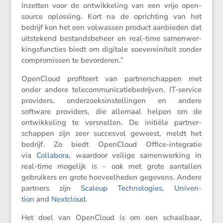
inzetten voor de ontwik­ke­ling van een vrije open-
source oplos­sing. Kort na de oprich­ting van het
bedrijf kon het een volwassen product aanbieden dat
uitste­kend bestands­be­heer en real-time samen­wer­
kings­func­ties biedt om digitale soeve­rei­ni­teit zonder
compro­missen te bevorderen.”
OpenCloud profi­teert van partner­schappen met
onder andere telecom­mu­ni­ca­tie­be­drijven, IT-service
provi­ders, onder­zoeks­in­stel­lingen en andere
software provi­ders, die allemaal helpen om de
ontwik­ke­ling te versnellen. De initiële partner­
schappen zijn zeer succesvol geweest, meldt het
bedrijf. Zo biedt OpenCloud Office-integratie
via
Colla­bora
, waardoor veilige samen­wer­king in
real-time mogelijk is – ook met grote aantallen
gebrui­kers en grote hoeveel­heden gegevens. Andere
partners zijn
Scaleup Techno­lo­gies
,
Univen­
tion
and
Nextcloud
.
Het doel van OpenCloud is om een schaal­baar,