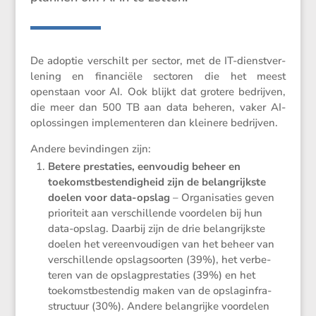
De adoptie verschilt per sector, met de IT-dienst­ver­
le­ning en finan­ciële sectoren die het meest
openstaan voor AI. Ook blijkt dat grotere bedrijven,
die meer dan 500 TB aan data beheren, vaker AI-
oplos­singen imple­men­teren dan kleinere bedrijven.
Andere bevin­dingen zijn:
Betere presta­ties, eenvoudig beheer en
toekomst­be­sten­dig­heid zijn de belang­rijkste
doelen voor data-opslag
– Organi­sa­ties geven
priori­teit aan verschil­lende voordelen bij hun
data-opslag. Daarbij zijn de drie belang­rijkste
doelen het vereen­vou­digen van het beheer van
verschil­lende opslag­soorten (39%), het verbe­
teren van de opslag­pres­ta­ties (39%) en het
toekomst­be­stendig maken van de opslag­in­fra­
struc­tuur (30%). Andere belang­rijke voordelen