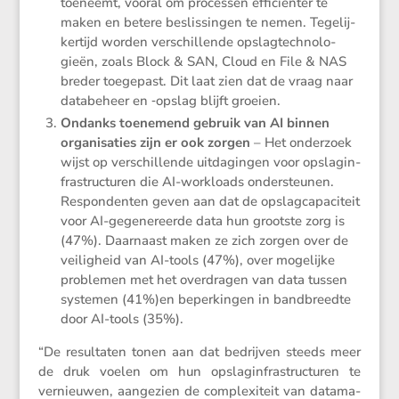
toeneemt, vooral om processen effici­ënter te
maken en betere beslis­singen te nemen. Tegelij­
ker­tijd worden verschil­lende opslag­tech­no­lo­
gieën, zoals Block & SAN, Cloud en File & NAS
breder toege­past. Dit laat zien dat de vraag naar
databe­heer en ‑opslag blijft groeien.
Ondanks toene­mend gebruik van AI binnen
organi­sa­ties zijn er ook zorgen
– Het onder­zoek
wijst op verschil­lende uitda­gingen voor opslag­in­
fra­struc­turen die AI-workloads onder­steunen.
Respon­denten geven aan dat de opslag­ca­pa­ci­teit
voor AI-gegene­reerde data hun grootste zorg is
(47%). Daarnaast maken ze zich zorgen over de
veilig­heid van AI-tools (47%), over mogelijke
problemen met het overdragen van data tussen
systemen (41%)en beper­kingen in bandbreedte
door AI-tools (35%).
“De resul­taten tonen aan dat bedrijven steeds meer
de druk voelen om hun opslag­in­fra­struc­turen te
vernieuwen, aange­zien de complexi­teit van datama­