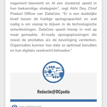
na­ge­ment toeneemt en AI een sleutelrol speelt in
hun toekom­stige strate­gieën”, zegt Abhi Dey, Chief
Product Officer van DataCore. “Er is een duide­lijke
kloof tussen de huidige opslag­ca­pa­ci­teit en wat
nodig is om voorop te blijven in de techno­lo­gi­sche
ontwik­ke­lingen. DataCore speelt hierop in met op
maat gemaakte, AI-ready opslag­op­los­singen die
zowel de presta­ties als de bevei­li­ging versterken.
Organi­sa­ties kunnen hun data zo optimaal benutten
en hun digitale veerkracht behouden.”
Redactie@DCpedia
