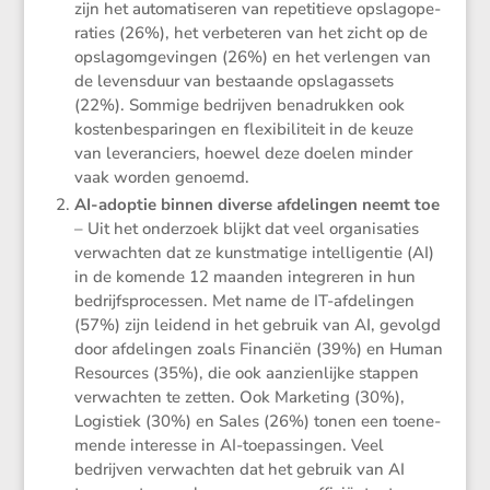
zijn het automa­ti­seren van repeti­tieve opslag­ope­
ra­ties (26%), het verbe­teren van het zicht op de
opslagom­ge­vingen (26%) en het verlengen van
de levens­duur van bestaande opslag­as­sets
(22%). Sommige bedrijven benadrukken ook
kosten­be­spa­ringen en flexi­bi­li­teit in de keuze
van leveran­ciers, hoewel deze doelen minder
vaak worden genoemd.
AI-adoptie binnen diverse afdelingen neemt toe
– Uit het onder­zoek blijkt dat veel organi­sa­ties
verwachten dat ze kunst­ma­tige intel­li­gentie (AI)
in de komende 12 maanden integreren in hun
bedrijfs­pro­cessen. Met name de IT-afdelingen
(57%) zijn leidend in het gebruik van AI, gevolgd
door afdelingen zoals Finan­ciën (39%) en Human
Resources (35%), die ook aanzien­lijke stappen
verwachten te zetten. Ook Marke­ting (30%),
Logis­tiek (30%) en Sales (26%) tonen een toene­
mende interesse in AI-toepas­singen. Veel
bedrijven verwachten dat het gebruik van AI