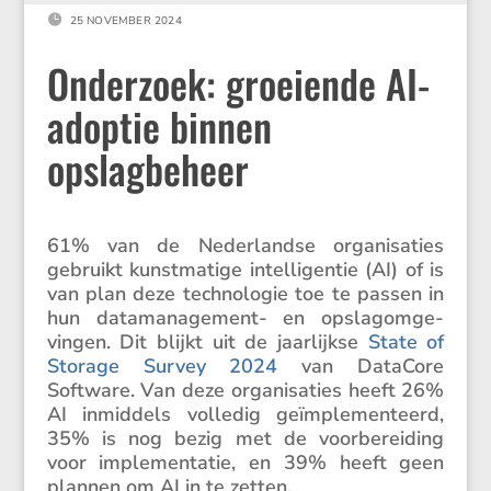

25 NOVEMBER 2024
Onderzoek: groeiende AI-
adoptie binnen
opslagbeheer
61% van de Neder­landse organi­sa­ties
gebruikt kunst­ma­tige intel­li­gentie (AI) of is
van plan deze techno­logie toe te passen in
hun datama­na­ge­ment- en opslagom­ge­
vingen. Dit blijkt uit de jaarlijkse
State of
Storage Survey 2024
van DataCore
Software. Van deze organi­sa­ties heeft 26%
AI inmid­dels volledig geïmple­men­teerd,
35% is nog bezig met de voorbe­rei­ding
voor imple­men­tatie, en 39% heeft geen
plannen om AI in te zetten.