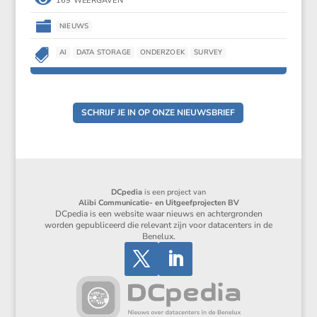
169 WEERGAVEN

NIEUWS

AI
DATA STORAGE
ONDERZOEK
SURVEY
SCHRIJF JE IN OP ONZE NIEUWSBRIEF
DCpedia
is een project van
Alibi Communicatie- en Uitgeefprojecten BV
DCpedia is een website waar nieuws en achtergronden
worden gepubliceerd die relevant zijn voor datacenters in de
Benelux.