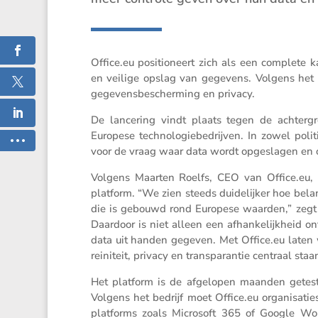
Office​.eu positi­o­neert zich als een complete
en veilige opslag van gegevens. Volgens het 
gegevens­be­scher­ming en privacy.
De lance­ring vindt plaats tegen de achter­gr
Europese techno­lo­gie­be­drijven. In zowel polit
voor de vraag waar data wordt opgeslagen en ond
Volgens Maarten Roelfs, CEO van Office​.eu, s
platform. “We zien steeds duide­lijker hoe bela
die is gebouwd rond Europese waarden,” zegt h
Daardoor is niet alleen een afhan­ke­lijk­hei
data uit handen gegeven. Met Office​.eu laten w
rei­ni­teit, privacy en trans­pa­rantie centraal staa
Het platform is de afgelopen maanden getest 
Volgens het bedrijf moet Office​.eu organi­sa­t
platforms zoals Micro­soft 365 of Google Wor