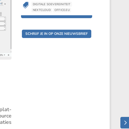

DIGITALE SOEVEREINITEIT
NEXTCLOUD
OFFICE.EU
SCHRIJF JE IN OP ONZE NIEUWSBRIEF
­plat­
ource
a­ties