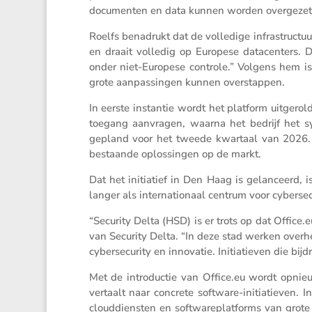
documenten en data kunnen worden overgezet
Roelfs benadrukt dat de volle­dige infra­struc­t
en draait volledig op Europese datacen­ters. D
onder niet-Europese controle.” Volgens hem is 
grote aanpas­singen kunnen overstappen.
In eerste instantie wordt het platform uitge­rol
toegang aanvragen, waarna het bedrijf het sy
gepland voor het tweede kwartaal van 2026. De p
bestaande oplos­singen op de markt.
Dat het initi­a­tief in Den Haag is gelan­ceerd, 
langer als inter­na­ti­o­naal centrum voor cyber­se
“Security Delta (HSD) is er trots op dat Office​
van Security Delta. “In deze stad werken overhei
cyber­se­cu­rity en innovatie. Initi­a­tieven die bi
Met de intro­ductie van Office​.eu wordt opni
vertaalt naar concrete software-initi­a­tieven.
cloud­dien­sten en softwa­re­plat­forms van grot