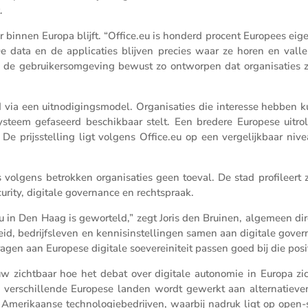
.
uur binnen Europa blijft. “Office​.eu is honderd procent Europees e
e data en de appli­ca­ties blijven precies waar ze horen en valle
de gebrui­ker­som­ge­ving bewust zo ontworpen dat organi­sa­ties 
d via een uitno­di­gings­model. Organi­sa­ties die interesse hebben
steem gefaseerd beschik­baar stelt. Een bredere Europese uitrol
rijs­stel­ling ligt volgens Office​.eu op een verge­lijk­baar nive
is volgens betrokken organi­sa­ties geen toeval. De stad profi­leert 
­cu­rity, digitale gover­nance en rechtspraak.
.eu in Den Haag is gewor­teld,” zegt Joris den Bruinen, algemeen dir
d, bedrijfs­leven en kennis­in­stel­lingen samen aan digitale gover
jdragen aan Europese digitale soeve­rei­ni­teit passen goed bij die posi
euw zicht­baar hoe het debat over digitale autonomie in Europa zi
 In verschil­lende Europese landen wordt gewerkt aan alter­na­tieve
e Ameri­kaanse techno­lo­gie­be­drijven, waarbij nadruk ligt op open