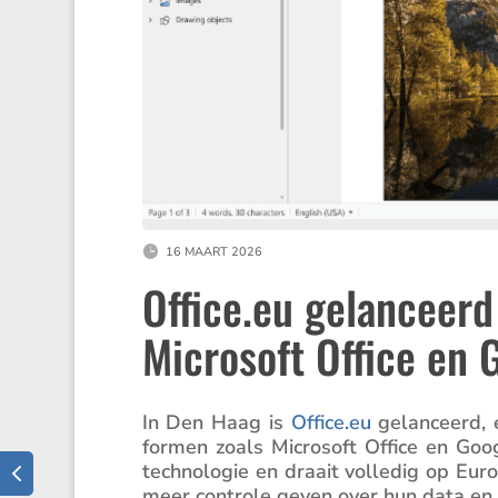
16 MAART 2026
Office​.eu gelanceerd
Microsoft Office en
In Den Haag is
Office​.eu
gelan­ceerd, e
formen zoals Micro­soft Office en G
techno­logie en draait volledig op Europe
meer controle geven over hun data en