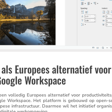
 als Europees alternatief voor
 Google Workspace
en volledig Europees alter­na­tief voor produc­ti­vi­teits
oogle Workspace. Het platform is gebouwd op open-s
se infra­struc­tuur. Daarmee wil het initi­a­tief organi­s
 digitale werkomgeving.