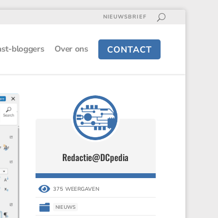
NIEUWSBRIEF
st-bloggers
Over ons
CONTACT
Redactie@DCpedia

375 WEERGAVEN

NIEUWS