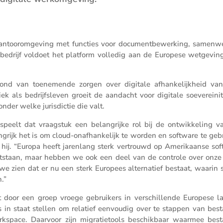
 kantoor­om­ge­ving met functies voor document­be­wer­king, samen­we
bedrijf voldoet het platform volledig aan de Europese wetge­vin
ond van toene­mende zorgen over digitale afhan­ke­lijk­heid van
iek als bedrijfs­leven groeit de aandacht voor digitale soeve­rei­ni­
er welke juris­dictie die valt.
peelt dat vraag­stuk een belang­rijke rol bij de ontwik­ke­ling v
ng­rijk het is om cloud-onafhan­ke­lijk te worden en software te geb
ij. “Europa heeft jaren­lang sterk vertrouwd op Ameri­kaanse sof
d ontstaan, maar hebben we ook een deel van de controle over onze
e zien dat er nu een sterk Europees alter­na­tief bestaat, waarin 
n.”
door een groep vroege gebrui­kers in verschil­lende Europese l
ies in staat stellen om relatief eenvoudig over te stappen van bes
kspace. Daarvoor zijn migra­tie­tools beschik­baar waarmee bes