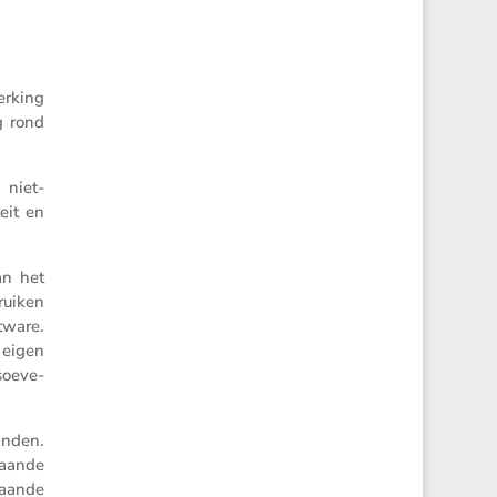
r­king
g rond
 niet-
teit en
an het
ruiken
tware.
 eigen
soeve­
anden.
taande
taande