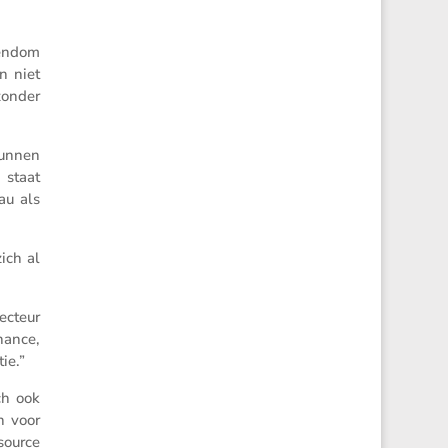
igendom
n niet
zonder
 kunnen
 staat
au als
zich al
ec­teur
­nance,
tie.”
ch ook
n voor
-source