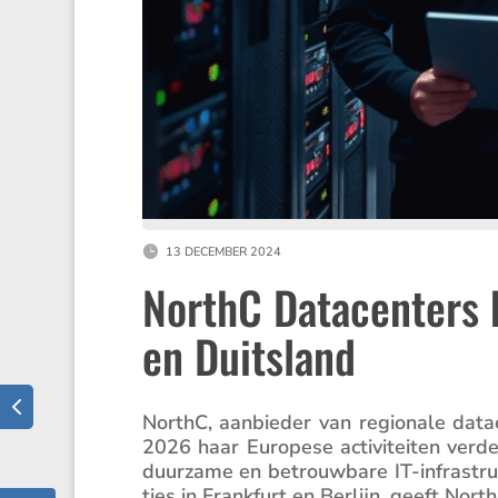
13 DECEMBER 2024
NorthC Datacenters b
en Duitsland
NorthC, aanbieder van regio­nale data
2026 haar Europese activi­teiten verde
duurzame en betrouw­bare IT-infra­struc­t
ties in Frank­furt en Berlijn, geeft North