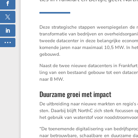
Deze strate­gi­sche stappen weerspie­gelen de
trans­for­matie van bedrijven en overheids­or­ga­n
tweede datacenter in deze belang­rijke econo­m
komende jaren naar maximaal 10,5 MW. In het e
gebouwd.
Naast de twee nieuwe datacen­ters in Frank­furt
ling van een bestaand gebouw tot een datacente
naar 8 MW.
Duurzame groei met impact
De uitbrei­ding naar nieuwe markten en regio’s o
sten. Daarbij blijft NorthC zich sterk focussen o
het gebruik van water­stof voor noodstroom­voor
“De toene­mende digita­li­se­ring van bedrijfs­p
naar betrouw­bare, schaal­bare en duurzame dat