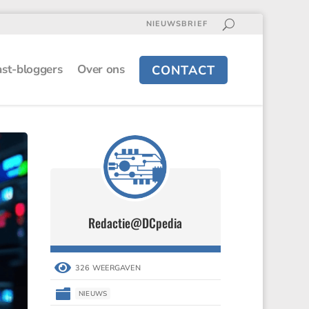
NIEUWSBRIEF
st-bloggers
Over ons
CONTACT
Redactie@DCpedia

326 WEERGAVEN

NIEUWS