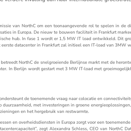
 missie van NorthC om een toonaan­ge­vende rol te spelen in de di
i­sa­ties in Europa. De nieuw te bouwen facili­teit in Frank­furt marke
i­sche hub. In fase 1 wordt er 1,5 MW IT load ontwik­keld. Dit gro
erste datacenter in Frank­furt zal initieel een IT-load van 3MW 
 betreedt NorthC de snelgroei­ende Berlijnse markt met de heront­w
r. In Berlijn wordt gestart met 3 MW IT-load met groei­mo­ge­lijk
nder­steunt de toene­mende vraag naar colocatie en connec­ti­vi­teit
p duurzaam­heid, met inves­te­ringen in groene energie­op­los­singen
­zie­ningen en het herge­bruik van restwarmte.
ro­cessen en overheids­dien­sten in Europa zorgt voor een toene­mend
acen­ter­ca­pa­ci­teit”, zegt Alexandra Schless, CEO van NorthC Da