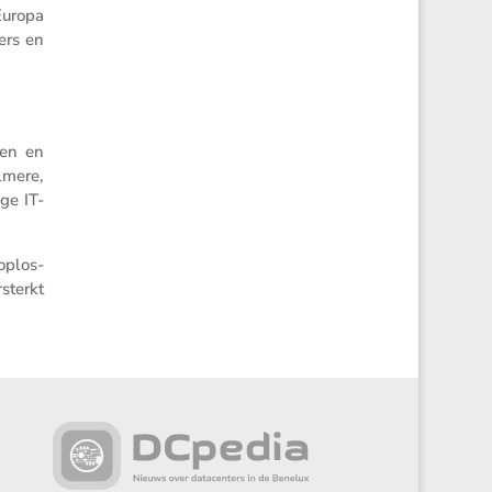
 Europa
ers en
hen en
lmere,
ge IT-
op­los­
sterkt