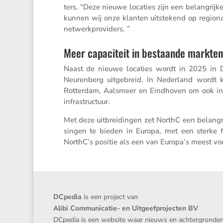
ters. “Deze nieuwe locaties zijn een belang­rijk
kunnen wij onze klanten uitste­kend op regio­n
netwerkproviders. ”
Meer capaciteit in bestaande markten
Naast de nieuwe locaties wordt in 2025 in D
Neuren­berg uitge­breid. In Neder­land wordt
Rotterdam, Aalsmeer en Eindhoven om ook in d
infrastructuur.
Met deze uitbrei­dingen zet NorthC een belang­ri
singen te bieden in Europa, met een sterke focu
NorthC’s positie als een van Europa’s meest voo
DCpedia
is een project van
Alibi Communicatie- en Uitgeefprojecten BV
DCpedia is een website waar nieuws en achtergronde