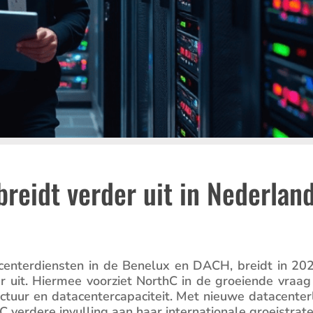
reidt verder uit in Nederlan
cen­ter­dien­sten in de Benelux en DACH, breidt in 20
r uit. Hiermee voorziet NorthC in de groei­ende vraag
uur en datacen­ter­ca­pa­ci­teit. Met nieuwe datacen­ter­
C verdere invul­ling aan haar inter­na­ti­o­nale groeistrate