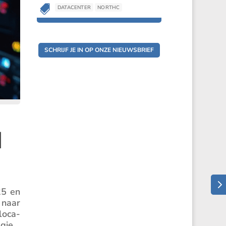

DATACENTER
NORTHC
SCHRIJF JE IN OP ONZE NIEUWSBRIEF
d
25 en
 naar
lo­ca­
gie.