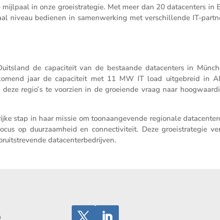
e mijlpaal in onze groei­stra­tegie. Met meer dan 20 datacen­ters in
aal niveau bedienen in samen­wer­king met verschil­lende IT-partn
uits­land de capaci­teit van de bestaande datacen­ters in Münc
 komend jaar de capaci­teit met 11 MW IT load uitge­breid in A
eze regio’s te voorzien in de groei­ende vraag naar hoogwaar­di
jke stap in haar missie om toonaan­ge­vende regio­nale datacen­ter­
s op duurzaam­heid en connec­ti­vi­teit. Deze groei­stra­tegie ver
ruit­stre­vende datacenterbedrijven.
n