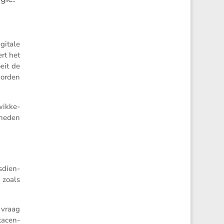
gitale
ert het
eit de
worden
ik­ke­
­heden
s­dien­
, zoals
e vraag
tacen­