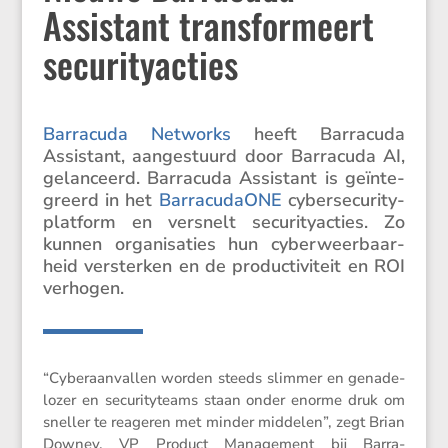
Assistant transformeert
securityacties
Barra­cuda Networks
heeft Barra­cuda
Assis­tant, aange­stuurd door Barra­cuda AI,
gelan­ceerd. Barra­cuda Assis­tant is geïnte­
greerd in het
Barra­cu­daONE
cyber­se­cu­ri­ty­
plat­form en versnelt securi­ty­ac­ties. Zo
kunnen organi­sa­ties hun cyber­weer­baar­
heid versterken en de produc­ti­vi­teit en ROI
verhogen.
“Cyber­aan­vallen worden steeds slimmer en genade­
lozer en securi­ty­teams staan onder enorme druk om
sneller te reageren met minder middelen”, zegt Brian
Downey, VP Product Manage­ment bij Barra­