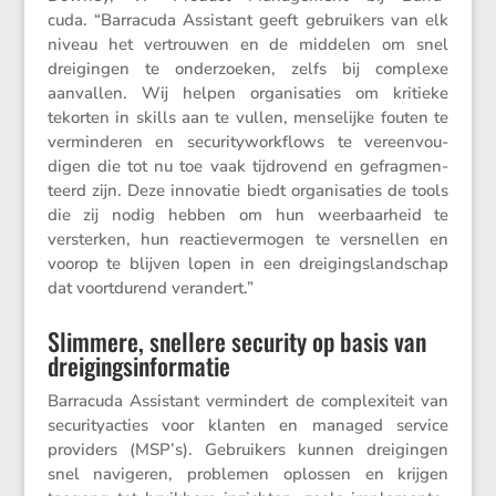
cuda. “Barra­cuda Assis­tant geeft gebrui­kers van elk
niveau het vertrouwen en de middelen om snel
dreigingen te onder­zoeken, zelfs bij complexe
aanvallen. Wij helpen organi­sa­ties om kritieke
tekorten in skills aan te vullen, mense­lijke fouten te
vermin­deren en securi­ty­work­flows te vereen­vou­
digen die tot nu toe vaak tijdro­vend en gefrag­men­
teerd zijn. Deze innovatie biedt organi­sa­ties de tools
die zij nodig hebben om hun weerbaar­heid te
versterken, hun reactie­ver­mogen te versnellen en
voorop te blijven lopen in een dreigings­land­schap
dat voort­du­rend verandert.”
Slimmere, snellere security op basis van
dreigingsinformatie
Barra­cuda Assis­tant vermin­dert de complexi­teit van
securi­ty­ac­ties voor klanten en managed service
provi­ders (MSP’s). Gebrui­kers kunnen dreigingen
snel navigeren, problemen oplossen en krijgen