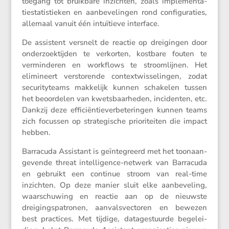
toegang tot bruik­bare inzichten, zoals imple­men­ta­
tie­sta­tis­tieken en aanbe­ve­lingen rond confi­gu­ra­ties,
allemaal vanuit één intuï­tieve interface.
De assis­tent versnelt de reactie op dreigingen door
onder­zoek­tijden te verkorten, kostbare fouten te
vermin­deren en workflows te stroom­lijnen. Het
elimi­neert versto­rende context­wis­se­lingen, zodat
securi­ty­teams makke­lijk kunnen schakelen tussen
het beoor­delen van kwets­baar­heden, incidenten, etc.
Dankzij deze effici­ën­tie­ver­be­te­ringen kunnen teams
zich focussen op strate­gi­sche priori­teiten die impact
hebben.
Barra­cuda Assis­tant is geïnte­greerd met het toonaan­
ge­vende threat intel­li­gence-netwerk van Barra­cuda
en gebruikt een continue stroom van real-time
inzichten. Op deze manier sluit elke aanbe­ve­ling,
waarschu­wing en reactie aan op de nieuwste
dreigings­pa­tronen, aanvals­vec­toren en bewezen
best practices. Met tijdige, datage­stuurde begelei­