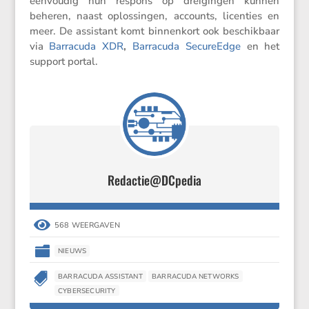
eenvoudig hun respons op dreigingen kunnen
beheren, naast oplos­singen, accounts, licen­ties en
meer. De assis­tant komt binnen­kort ook beschik­baar
via
Barra­cuda XDR
,
Barra­cuda SecureEdge
en het
support portal.
Redactie@DCpedia

568 WEERGAVEN

NIEUWS

BARRACUDA ASSISTANT
BARRACUDA NETWORKS
CYBERSECURITY