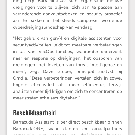
ding, helpt Barra­cuda Assis­tant organi­sa­ties nieuwe
dreigingen voor te blijven, zich aan te passen aan
veran­de­rende aanval­st­ac­tieken en security proac­tief
aan te pakken in het steeds complexer wordende
cyber­drei­gings­land­schap van vandaag.
“Het gebruik van genAI en digitale assis­tenten voor
securi­ty­ac­ti­vi­teiten leidt tot meetbare verbe­te­ringen
in tal van SecOps-functies, waaronder onder­zoek
naar en respons op dreigingen, het opsporen van
dreigingen, het inzetten van threat intel­li­gence en
meer”, zegt Dave Gruber, principal analyst bij
Omdia. “Deze verbe­te­ringen vertalen zich in zowel
hogere effec­ti­vi­teit als meer effici­ëntie, terwijl
analisten meer tijd krijgen om zich te concen­treren op
meer strate­gi­sche securitytaken.”
Beschikbaarheid
Barra­cuda Assis­tant is per direct beschik­baar binnen
Barra­cu­daONE, waar klanten en kanaal­part­ners