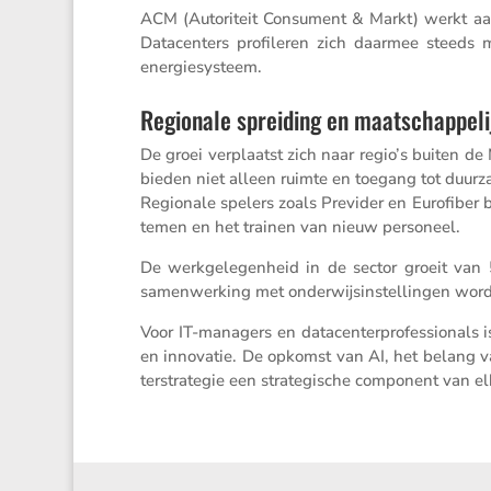
ACM (Autori­teit Consu­ment & Markt) werkt aan 
Datacen­ters profi­leren zich daarmee steeds 
energiesysteem.
Regionale spreiding en maatschappelij
De groei verplaatst zich naar regio’s buiten 
bieden niet alleen ruimte en toegang tot duurz
Regio­nale spelers zoals Previder en Eurofiber 
temen en het trainen van nieuw personeel.
De werkge­le­gen­heid in de sector groeit van
samen­wer­king met onder­wijs­in­stel­lingen wo
Voor IT-managers en datacen­ter­pro­fes­si­o­na
en innovatie. De opkomst van AI, het belang va
ter­stra­tegie een strate­gi­sche compo­nent van e