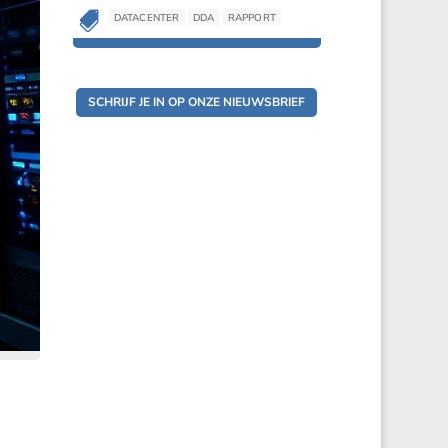

DATACENTER
DDA
RAPPORT

DATACENTER
DDA
RAPPORT
SCHRIJF JE IN OP ONZE NIEUWSBRIEF