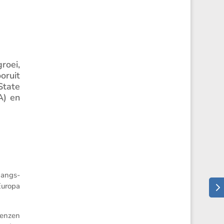
roei,
oruit
State
A) en
gangs­
Europa
renzen