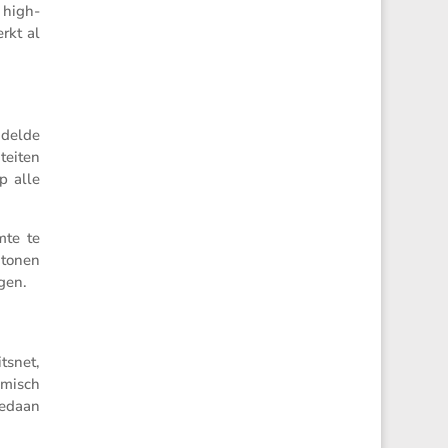
n high-
rkt al
­delde
teiten
p alle
mte te
 tonen
gen.
tsnet,
amisch
gedaan