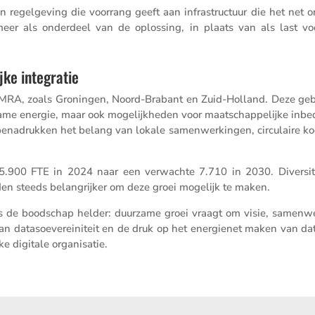
regel­ge­ving die voorrang geeft aan infra­struc­tuur die het net on
meer als onder­deel van de oplos­sing, in plaats van als last vo
ke integratie
de MRA, zoals Groningen, Noord-Brabant en Zuid-Holland. Deze ge
ame energie, maar ook mogelijk­heden voor maatschap­pe­lijke inbed
benadrukken het belang van lokale samen­wer­kingen, circu­laire ko
 5.900 FTE in 2024 naar een verwachte 7.710 in 2030. Diver­si­t
rden steeds belang­rijker om deze groei mogelijk te maken.
ls is de boodschap helder: duurzame groei vraagt om visie, samen­we
n datasoe­ve­rei­ni­teit en de druk op het energienet maken van da
lke digitale organisatie.