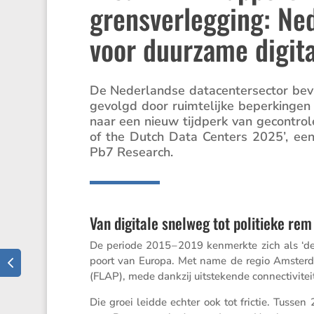
grensverlegging: Ne
voor duurzame digit
De Neder­landse datacen­ter­sector bev
gevolgd door ruimte­lijke beper­kingen 
naar een nieuw tijdperk van gecon­tro­
of the Dutch Data Centers 2025’, een
Pb7 Research.
Van digitale snelweg tot politieke rem
De periode 2015 – 2019 kenmerkte zich als ‘de 
poort van Europa. Met name de regio Amsterdam
(FLAP), mede dankzij uitste­kende connec­ti­vi­te
Die groei leidde echter ook tot frictie. Tussen