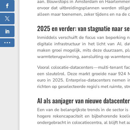
aan. Bouwstops in Amsterdam en Haarlem­mer­me
ervoor dat uitbrei­dings­plannen werden stilg
alleen maar toenemen, zeker tijdens en na de
2025 en verder: van stagnatie naar se
Inmid­dels verschuift de focus van beper­king n
digitale infra­struc­tuur in het licht van AI, d
maken groei mogelijk, mits deze duurzaam, pla
warmte­te­rug­win­ning, aanslui­ting op warmte­
Vooral colocatie-datacen­ters — multi-tenant fa
een sleutelrol. Deze markt groeide naar 924 
euro in 2025. Enter­prise-datacen­ters nemen in
richten op geselec­teerde regio’s met ruimte, s
AI als aanjager van nieuwe datacenter
Een van de belang­rijkste trends in de sector i
hogere reken­ca­pa­ci­teit en bijbe­ho­rende k
onder­ge­bracht in coloca­tie­centra, al blijft h