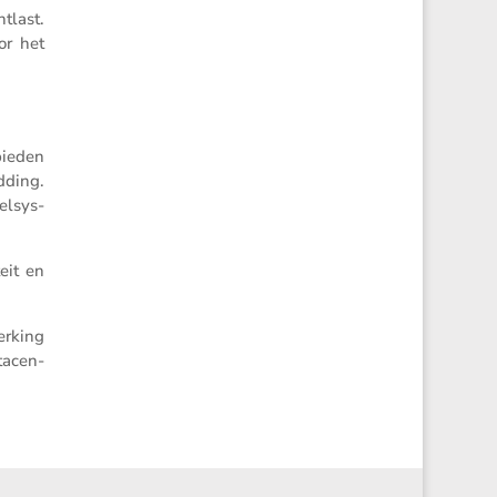
tlast.
or het
bieden
­ding.
elsys­
eit en
r­king
tacen­