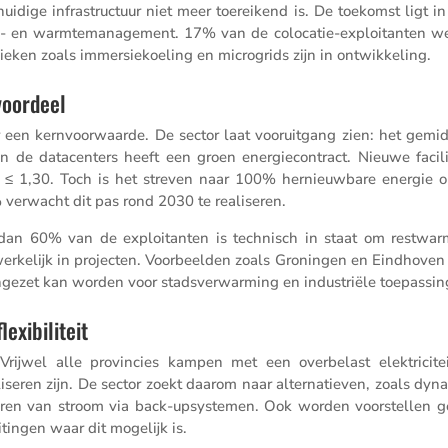
uidige infra­struc­tuur niet meer toerei­kend is. De toekomst ligt i
ie- en warmtema­na­ge­ment. 17% van de colocatie-exploi­tanten we
nieken zoals immersie­koe­ling en micro­grids zijn in ontwikkeling.
voordeel
 een kernvoor­waarde. De sector laat vooruit­gang zien: het gemid
de datacen­ters heeft een groen energie­con­tract. Nieuwe facili­
 ≤ 1,30. Toch is het streven naar 100% hernieuw­bare energie o
erwacht dit pas rond 2030 te realiseren.
r dan 60% van de exploi­tanten is technisch in staat om restwar
wer­ke­lijk in projecten. Voorbeelden zoals Groningen en Eindhoven
ngezet kan worden voor stads­ver­war­ming en industriële toepassin
exibiliteit
rijwel alle provin­cies kampen met een overbe­last elektri­ci­tei
i­seren zijn. De sector zoekt daarom naar alter­na­tieven, zoals dyn
­le­veren van stroom via back-upsys­temen. Ook worden voorstellen 
tingen waar dit mogelijk is.