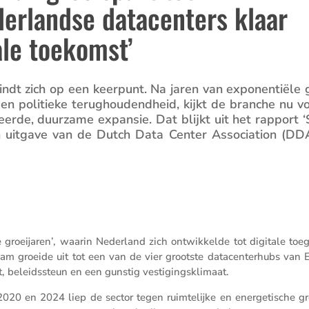
derlandse datacenters klaar
ale toekomst’
indt zich op een keerpunt. Na jaren van exponen­tiële g
en politieke terug­hou­dend­heid, kijkt de branche nu vo
leerde, duurzame expansie. Dat blijkt uit het rapport ‘
 uitgave van de Dutch Data Center Associ­a­tion (DD
groeij­aren’, waarin Neder­land zich ontwik­kelde tot digitale toe
 groeide uit tot een van de vier grootste datacen­ter­hubs van 
it, beleids­steun en een gunstig vestigingsklimaat.
 2020 en 2024 liep de sector tegen ruimte­lijke en energe­ti­sche g