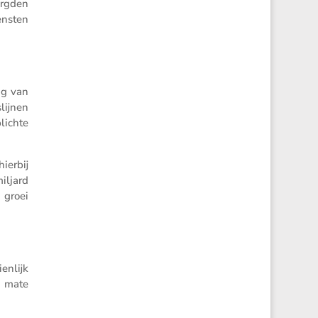
orgden
ensten
ng van
­lijnen
lichte
ierbij
iljard
 groei
n­lijk
e mate