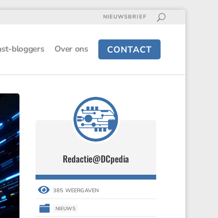
NIEUWSBRIEF
st-bloggers
Over ons
CONTACT
Redactie@DCpedia
Redactie@DCpedia


385 WEERGAVEN
385 WEERGAVEN


NIEUWS
NIEUWS