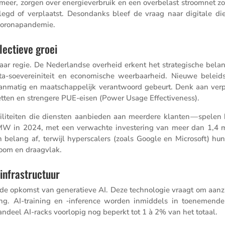
er, zorgen over energie­ver­bruik en een overbe­last stroomnet z
e­legd of verplaatst. Deson­danks bleef de vraag naar digitale di
 coronapandemie.
lectieve groei
aar regie. De Neder­landse overheid erkent het strate­gi­sche bela
ata-soeve­rei­ni­teit en econo­mi­sche weerbaar­heid. Nieuwe beleids
nmatig en maatschap­pe­lijk verant­woord gebeurt. Denk aan verp
netten en stren­gere PUE-eisen (Power Usage Effectiveness).
cili­teiten die diensten aanbieden aan meerdere klanten — spelen h
MW in 2024, met een verwachte inves­te­ring van meer dan 1,4 m
 belang af, terwijl hypers­ca­lers (zoals Google en Micro­soft) hun
troom en draagvlak.
infrastructuur
s de opkomst van genera­tieve AI. Deze techno­logie vraagt om aanzie
oeling. AI-training en ‑inference worden inmid­dels in toene­mend
et aandeel AI-racks voorlopig nog beperkt tot 1 à 2% van het totaal.