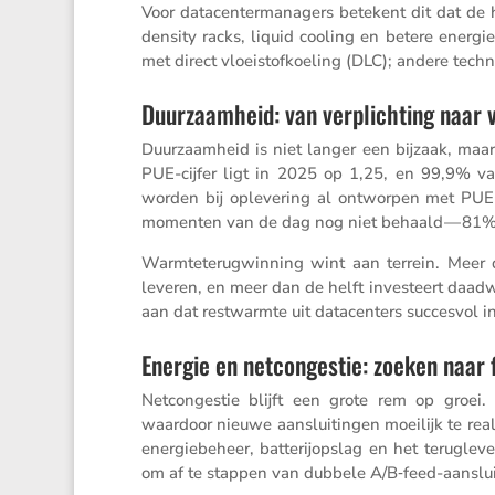
Voor datacen­ter­ma­na­gers betekent dit dat de h
density racks, liquid cooling en betere energ
met direct vloei­stof­koe­ling (DLC); andere tech
Duurzaamheid: van verplichting naar 
Duurzaam­heid is niet langer een bijzaak, maar
PUE-cijfer ligt in 2025 op 1,25, en 99,9% van 
worden bij opleve­ring al ontworpen met PUE
momenten van de dag nog niet behaald — 81% v
Warmte­te­rug­win­ning wint aan terrein. Mee
leveren, en meer dan de helft inves­teert daad
aan dat restwarmte uit datacen­ters succesvol i
Energie en netcongestie: zoeken naar fl
Netcon­gestie blijft een grote rem op groei. V
waardoor nieuwe aanslui­tingen moeilijk te real
energie­be­heer, batte­rij­op­slag en het terug
om af te stappen van dubbele A/B‑feed-aanslui­