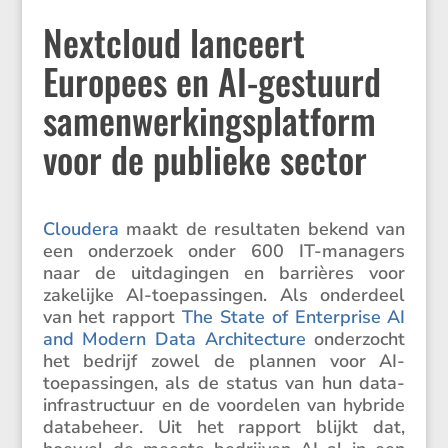
Nextcloud lanceert
Europees en AI-gestuurd
samenwerkingsplatform
voor de publieke sector
Cloudera
maakt de resul­taten bekend van
een onder­zoek onder 600 IT-managers
naar de uitda­gingen en barri­ères voor
zakelijke AI-toepas­singen. Als onder­deel
van het rapport
The State of Enter­prise AI
and Modern Data Archi­tec­ture
onder­zocht
het bedrijf zowel de plannen voor AI-
toepas­singen, als de status van hun data-
infra­struc­tuur en de voordelen van hybride
databe­heer. Uit het rapport blijkt dat,