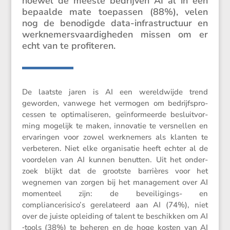
hoewel de meeste bedrijven AI al in een
bepaalde mate toepassen (88%), velen
nog de benodigde data-infra­struc­tuur en
werkne­mers­vaar­dig­heden missen om er
echt van te profiteren.
De laatste jaren is AI een wereld­wijde trend
geworden, vanwege het vermogen om bedrijfs­pro­
cessen te optima­li­seren, geïnfor­meerde besluit­vor­
ming mogelijk te maken, innovatie te versnellen en
ervaringen voor zowel werkne­mers als klanten te
verbe­teren. Niet elke organi­satie heeft echter al de
voordelen van AI kunnen benutten. Uit het onder­
zoek blijkt dat de grootste barri­ères voor het
wegnemen van zorgen bij het manage­ment over AI
momen­teel zijn: de bevei­li­gings- en
compliancerisico’s gerela­teerd aan AI (74%), niet
over de juiste oplei­ding of talent te beschikken om AI
‑tools (38%) te beheren en de hoge kosten van AI