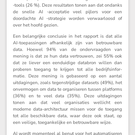
‑tools (26 %). Deze resul­taten tonen aan dat ondanks
de snelle AI ‑accep­tatie veel pijlers voor een
doordachte AI ‑strategie worden verwaar­loosd of
over het hoofd gezien.
Een belang­rijke conclusie in het rapport is dat alle
AI-toepas­singen afhan­ke­lijk zijn van betrouw­bare
data. Hoewel 94% van de onder­vraagden van
mening is dat ze hun data vertrouwen, zei 55% ook
dat ze liever een eendui­dige databron willen dan
proberen toegang te krijgen tot alle bedrijfs­in­for­
matie. Deze mening is gebaseerd op een aantal
uitda­gingen, zoals tegen­strij­dige datasets (49%), het
onver­mogen om data te organi­seren tussen platforms
(36%) en te veel data (35%). Deze uitda­gingen
tonen aan dat veel organi­sa­ties wellicht een
moderne data-archi­tec­tuur missen voor de toegang
tot alle beschik­bare data, waar deze ook staat, op
een veilige, toegan­ke­lijke en betrouw­bare wijze.
AI wordt momen­teel al benut voor het automa­ti­seren