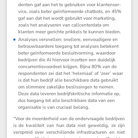
denten gaf aan het te gebruiken voor klanten­ser­
vice, zoals beter geïnfor­meerde chatbots, en 45%
gaf aan dat het wordt gebruikt voor marke­ting,
zoals het analy­seren van callcen­ter­data om
klanten meer gerichte prikkels te kunnen bieden.
Analyses versnellen: snellere, eenvou­di­gere en
betrouw­baar­dere toegang tot analyses betekent
beter geïnfor­meerde besluit­vor­ming, waardoor
bedrijven die AI hiervoor inzetten een duide­lijk
concur­ren­tie­voor­deel krijgen. Bijna 80% van de
respon­denten zei dat het ‘helemaal’ of ‘zeer’ waar
is dat hun bedrijf alle beschik­bare data gebruikt
om slimmere zakelijke beslis­singen te nemen.
Deze data leveren bedrijfs­kri­ti­sche infor­matie op,
dus toegang tot alle beschik­bare data van een
organi­satie is van cruciaal belang.
“Voor de meerder­heid van de onder­vraagde bedrijven
is de kwali­teit van hun data niet geweldig, ze zijn
verspreid over verschil­lende infra­struc­turen en niet