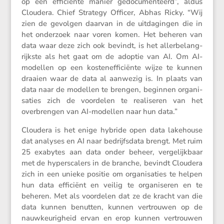
op een effici­ënte manier gedocu­men­teerd”, aldus
Cloudera. Chief Strategy Officer, Abhas Ricky. “Wij
zien de gevolgen daarvan in de uitda­gingen die in
het onder­zoek naar voren komen. Het beheren van
data waar deze zich ook bevindt, is het aller­be­lang­
rijkste als het gaat om de adoptie van AI. Om AI-
modellen op een kosten­ef­fi­ci­ënte wijze te kunnen
draaien waar de data al aanwezig is. In plaats van
data naar de modellen te brengen, beginnen organi­
sa­ties zich de voordelen te reali­seren van het
overbrengen van AI-modellen naar hun data.”
Cloudera is het enige hybride open data lakehouse
dat analyses en AI naar bedrijfs­data brengt. Met ruim
25 exabytes aan data onder beheer, verge­lijk­baar
met de hypers­ca­lers in de branche, bevindt Cloudera
zich in een unieke positie om organi­sa­ties te helpen
hun data efficiënt en veilig te organi­seren en te
beheren. Met als voordelen dat ze de kracht van die
data kunnen benutten, kunnen vertrouwen op de
nauwkeu­rig­heid ervan en erop kunnen vertrouwen