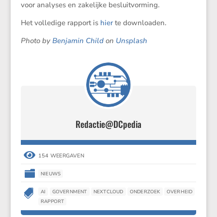
voor analyses en zakelijke besluitvorming.
Het volle­dige rapport is
hier
te downloaden.
Photo by
Benjamin Child
on
Unsplash
Redactie@DCpedia

154 WEERGAVEN

NIEUWS

AI
GOVERNMENT
NEXTCLOUD
ONDERZOEK
OVERHEID
RAPPORT