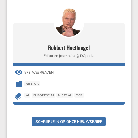
Robbert Hoeffnagel
Editor en journalist @ DCpedia

879 WEERGAVEN

NIEUWS

AI
EUROPESE AI
MISTRAL
OCR
SCHRIJF JE IN OP ONZE NIEUWSBRIEF