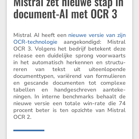
Mistral zet nieuwe stap in
document-AI met OCR 3
Mistral AI heeft een
nieuwe versie van zijn
OCR-techno­logie
aange­kon­digd: Mistral
OCR 3. Volgens het bedrijf betekent deze
release een duide­lijke sprong voorwaarts
in het automa­tisch herkennen en struc­tu­
reren van tekst uit uiteen­lo­pende
document­typen, varië­rend van formu­lieren
en gescande documenten tot complexe
tabellen en handge­schreven aante­ke­
ningen. In interne bench­marks behaalt de
nieuwe versie een totale win-rate die 74
procent beter is ten opzichte van Mistral
OCR 2.