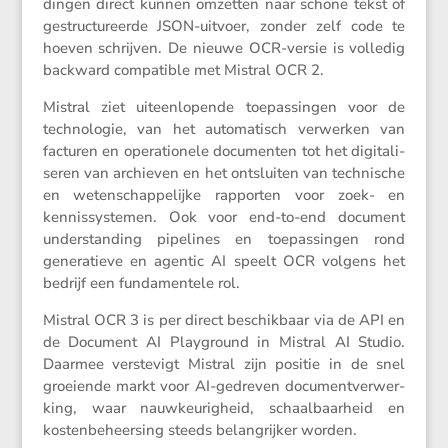
dingen direct kunnen omzetten naar schone tekst of
gestruc­tu­reerde JSON-uitvoer, zonder zelf code te
hoeven schrijven. De nieuwe OCR-versie is volledig
backward compa­tible met Mistral OCR 2.
Mistral ziet uiteen­lo­pende toepas­singen voor de
techno­logie, van het automa­tisch verwerken van
facturen en opera­ti­o­nele documenten tot het digita­li­
seren van archieven en het ontsluiten van techni­sche
en weten­schap­pe­lijke rapporten voor zoek- en
kennis­sys­temen. Ook voor end-to-end document
under­stan­ding pipelines en toepas­singen rond
genera­tieve en agentic AI speelt OCR volgens het
bedrijf een funda­men­tele rol.
Mistral OCR 3 is per direct beschik­baar via de API en
de Document AI Playground in Mistral AI Studio.
Daarmee verste­vigt Mistral zijn positie in de snel
groei­ende markt voor AI-gedreven document­ver­wer­
king, waar nauwkeu­rig­heid, schaal­baar­heid en
kosten­be­heer­sing steeds belang­rijker worden.