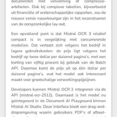
documenten met vervor­ming of compressie-
artefacten. Ook bij complexe tabellen, bijvoor­beeld
uit finan­ciële of weten­schap­pe­lijke rapporten, zou de
nieuwe versie nauwkeu­riger zijn in het recon­stru­eren
van de oorspron­ke­lijke lay-out.
Een opval­lend punt is dat Mistral OCR 3 relatief
compact is in verge­lij­king met concur­re­rende
modellen. Dat vertaalt zich volgens het bedrijf in
lagere gebruiks­kosten: de prijs ligt volgens het
bedrijf op twee dollar per duizend pagina’s, met een
korting van vijftig procent bij gebruik van de Batch
API. Daarmee komt de prijs uit op één dollar per
duizend pagina’s, wat het model ook interes­sant
maakt voor groot­scha­lige verwerkingspijplijnen.
Devel­o­pers kunnen Mistral OCR 3 integreren via de
API (mistral-ocr-2512). Daarnaast is het model nu
geïnte­greerd in de Document AI Playground binnen
Mistral AI Studio. Deze inter­face biedt een drag-and-
dropom­ge­ving waarin gebrui­kers PDF’s of afbeel­