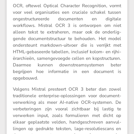
OCR, oftewel Optical Character Recog­ni­tion, vormt
voor veel organi­sa­ties een cruciale schakel tussen
ongestruc­tu­reerde documenten en digitale
workflows. Mistral OCR 3 is ontworpen om niet
alleen tekst te extra­heren, maar ook de onder­lig­
gende document­struc­tuur te behouden. Het model
onder­steunt markdown-uitvoer die is verrijkt met
HTML-gebaseerde tabellen, inclu­sief kolom- en rijhi­
ë­rar­chieën, samen­ge­voegde cellen en kopstruc­turen.
Daarmee kunnen downstream­sys­temen beter
begrijpen hoe infor­matie in een document is
opgebouwd.
Volgens Mistral presteert OCR 3 beter dan zowel
tradi­ti­o­nele enter­prise-oplos­singen voor document­
ver­wer­king als meer AI-native OCR-systemen. De
verbe­te­ringen zijn vooral zicht­baar bij lastig te
verwerken input, zoals formu­lieren met dicht op
elkaar geplaatste velden, handge­schreven aanvul­
lingen op gedrukte teksten, lage-resolu­ties­cans en