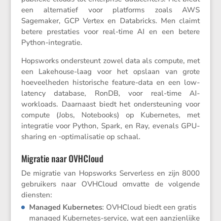
een alter­na­tief voor platforms zoals AWS
Sagemaker, GCP Vertex en Databricks. Men claimt
betere presta­ties voor real-time AI en een betere
Python-integratie.
Hopsworks onder­steunt zowel data als compute, met
een Lakehouse-laag voor het opslaan van grote
hoeveel­heden histo­ri­sche feature-data en een low-
latency database, RonDB, voor real-time AI-
workloads. Daarnaast biedt het onder­steu­ning voor
compute (Jobs, Notebooks) op Kuber­netes, met
integratie voor Python, Spark, en Ray, evenals GPU-
sharing en ‑optima­li­satie op schaal.
Migratie naar OVHCloud
De migratie van Hopsworks Server­less en zijn 8000
gebrui­kers naar OVHCloud omvatte de volgende
diensten:
Managed Kuber­netes
: OVHCloud biedt een gratis
managed Kuber­netes-service, wat een aanzien­lijke