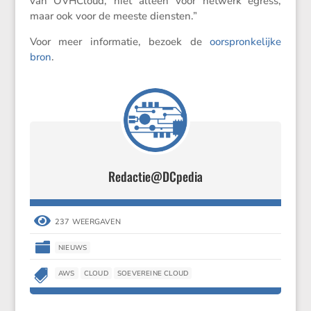
van OVHCloud, niet alleen voor netwerk egress,
maar ook voor de meeste diensten.”
Voor meer infor­matie, bezoek de
oorspron­ke­lijke
bron
.
Redactie@DCpedia

237 WEERGAVEN

NIEUWS

AWS
CLOUD
SOEVEREINE CLOUD