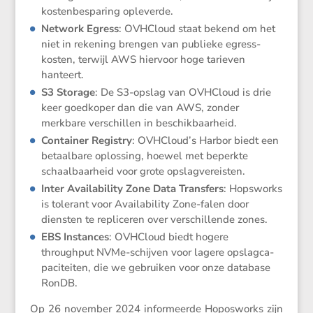
kosten­be­spa­ring opleverde.
Network Egress
: OVHCloud staat bekend om het
niet in rekening brengen van publieke egress-
kosten, terwijl AWS hiervoor hoge tarieven
hanteert.
S3 Storage
: De S3-opslag van OVHCloud is drie
keer goedkoper dan die van AWS, zonder
merkbare verschillen in beschikbaarheid.
Container Registry
: OVHCloud’s Harbor biedt een
betaal­bare oplos­sing, hoewel met beperkte
schaal­baar­heid voor grote opslagvereisten.
Inter Availa­bi­lity Zone Data Trans­fers
: Hopsworks
is tolerant voor Availa­bi­lity Zone-falen door
diensten te repli­ceren over verschil­lende zones.
EBS Instances
: OVHCloud biedt hogere
throughput NVMe-schijven voor lagere opslag­ca­
pa­ci­teiten, die we gebruiken voor onze database
RonDB.
Op 26 november 2024 infor­meerde Hopos­works zijn