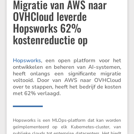
Migratie van AWS naar
OVHCloud leverde
Hopsworks 62%
kostenreductie op
Hopsworks
, een open platform voor het
ontwik­kelen en beheren van AI-systemen,
heeft onlangs een signi­fi­cante migratie
voltooid. Door van AWS naar OVHCloud
over te stappen, heeft het bedrijf de kosten
met 62% verlaagd.
Hopsworks is een MLOps-platform dat kan worden
geïmple­men­teerd op elk Kuber­netes-cluster, van
publieke clouds tot enter­prise datacen­ters. Het biedt