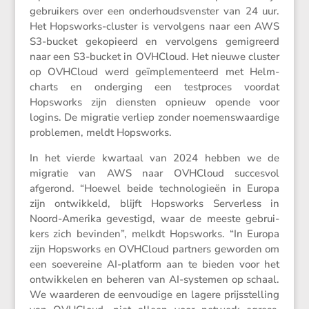
gebrui­kers over een onder­houds­ven­ster van 24 uur.
Het Hopsworks-cluster is vervol­gens naar een AWS
S3-bucket gekopi­eerd en vervol­gens gemigreerd
naar een S3-bucket in OVHCloud. Het nieuwe cluster
op OVHCloud werd geïmple­men­teerd met Helm-
charts en onder­ging een testproces voordat
Hopsworks zijn diensten opnieuw opende voor
logins. De migratie verliep zonder noemens­waar­dige
problemen, meldt Hopsworks.
In het vierde kwartaal van 2024 hebben we de
migratie van AWS naar OVHCloud succesvol
afgerond. “Hoewel beide techno­lo­gieën in Europa
zijn ontwik­keld, blijft Hopsworks Server­less in
Noord-Amerika geves­tigd, waar de meeste gebrui­
kers zich bevinden”, melkdt Hopsworks. “In Europa
zijn Hopsworks en OVHCloud partners geworden om
een soeve­reine AI-platform aan te bieden voor het
ontwik­kelen en beheren van AI-systemen op schaal.
We waarderen de eenvou­dige en lagere prijs­stel­ling