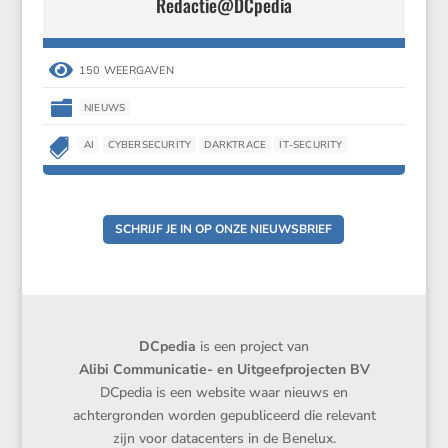
Redactie@DCpedia

150 WEERGAVEN

NIEUWS

AI
CYBERSECURITY
DARKTRACE
IT-SECURITY
SCHRIJF JE IN OP ONZE NIEUWSBRIEF
DCpedia
is een project van
Alibi Communicatie- en Uitgeefprojecten BV
DCpedia is een website waar nieuws en
achtergronden worden gepubliceerd die relevant
zijn voor datacenters in de Benelux.