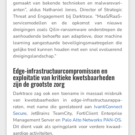
gemaakt van bekende technieken en malwa­re­va­ri­
anten”, aldus Natha­niel Jones, Director of Strategic
Threat and Engage­ment bij Darktrace. “MaaS/RaaS-
servi­ce­mo­dellen en de opkomst van nieuwe
dreigingen zoals Qilin-ransom­ware onder­strepen de
aanhou­dende behoefte aan adaptieve, door machine
learning aange­stuurde bevei­li­gings­maat­re­gelen die
gelijke tred kunnen houden met een snel evolu­e­rend
dreigingslandschap.”
Edge-infrastructuurcompromissen en
exploitatie van kritieke kwetsbaarheden
zijn de grootste zorg
Darktrace zag ook een toename in massaal misbruik
van kwets­baar­heden in edge-infra­struc­tuur­ap­pa­
raten, met name die gerela­teerd aan
Ivanti­Con­nect
Secure
, JetBrains TeamCity, Forti­Client Enter­prise
Manage­ment Server en
Palo Alto Networks PAN-OS
.
Dit dient vaak als spring­plank voor verdere kwaad­
aar­dige activiteiten.