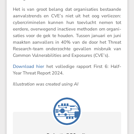
Het is van groot belang dat organi­sa­ties bestaande
aanval­strends en CVE’s niet uit het oog verliezen:
cyber­cri­mi­nelen kunnen hun toevlucht nemen tot
eerdere, overwe­gend inactieve methoden om organi­
sa­ties voor de gek te houden. Tussen januari en juni
maakten aanval­lers in 40% van de door het Threat
Research-team onder­zochte gevallen misbruik van
Common Vulne­ra­bi­li­ties and Exposures (CVE’s).
Download hier
het volle­dige rapport First 6: Half-
Year Threat Report 2024.
Illustra­tion was created using AI