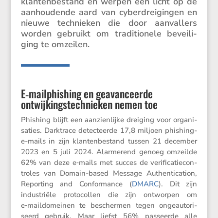
klanten­be­stand en werpen een licht op de
aanhou­dende aard van cyber­drei­gingen en
nieuwe technieken die door aanval­lers
worden gebruikt om tradi­ti­o­nele bevei­li­
ging te omzeilen.
E‑mailphishing en geavanceerde
ontwijkingstechnieken nemen toe
Phishing blijft een aanzien­lijke dreiging voor organi­
sa­ties. Darktrace detec­teerde 17,8 miljoen phishing-
e-mails in zijn klanten­be­stand tussen 21 december
2023 en 5 juli 2024. Alarme­rend genoeg omzeilde
62% van deze e‑mails met succes de verifi­ca­tie­con­
troles van Domain-based Message Authen­ti­ca­tion,
Repor­ting and Confor­mance (
DMARC
). Dit zijn
industriële proto­collen die zijn ontworpen om
e‑maildomeinen te beschermen tegen ongeau­to­ri­
seerd gebruik. Maar liefst 56% passeerde alle