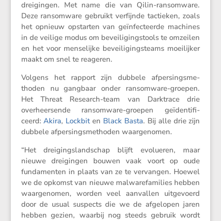
dreigingen. Met name die van Qilin-ransom­ware.
Deze ransom­ware gebruikt verfijnde tactieken, zoals
het opnieuw opstarten van geïnfec­teerde machines
in de veilige modus om bevei­li­gingstools te omzeilen
en het voor mense­lijke bevei­li­gings­teams moeilijker
maakt om snel te reageren.
Volgens het rapport zijn dubbele afper­sings­me­
thoden nu gangbaar onder ransom­ware-groepen.
Het Threat Research-team van Darktrace drie
overheer­sende ransom­ware-groepen geïden­ti­fi­
ceerd:
Akira
,
Lockbit
en
Black Basta
. Bij alle drie zijn
dubbele afper­sings­me­thoden waargenomen.
“Het dreigings­land­schap blijft evolu­eren, maar
nieuwe dreigingen bouwen vaak voort op oude
funda­menten in plaats van ze te vervangen. Hoewel
we de opkomst van nieuwe malwa­re­fa­mi­lies hebben
waarge­nomen, worden veel aanvallen uitge­voerd
door de usual suspects die we de afgelopen jaren
hebben gezien, waarbij nog steeds gebruik wordt