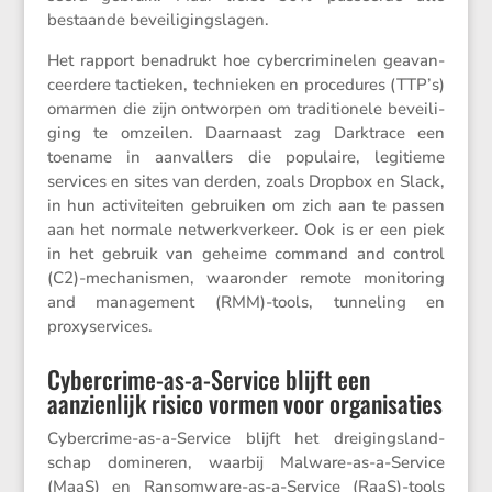
bestaande beveiligingslagen.
Het rapport benadrukt hoe cyber­cri­mi­nelen geavan­
ceer­dere tactieken, technieken en proce­dures (TTP’s)
omarmen die zijn ontworpen om tradi­ti­o­nele bevei­li­
ging te omzeilen. Daarnaast zag Darktrace een
toename in aanval­lers die populaire, legitieme
services en sites van derden, zoals Dropbox en Slack,
in hun activi­teiten gebruiken om zich aan te passen
aan het normale netwerk­ver­keer. Ook is er een piek
in het gebruik van geheime command and control
(C2)-mechanismen, waaronder remote monito­ring
and manage­ment (RMM)-tools, tunne­ling en
proxyservices.
Cybercrime-as-a-Service blijft een
aanzienlijk risico vormen voor organisaties
Cyber­crime-as-a-Service blijft het dreigings­land­
schap domineren, waarbij Malware-as-a-Service
(MaaS) en Ransom­ware-as-a-Service (RaaS)-tools