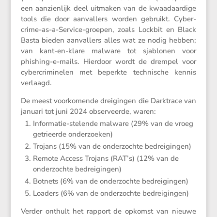
een aanzien­lijk deel uitmaken van de kwaad­aar­dige
tools die door aanval­lers worden gebruikt. Cyber­
crime-as-a-Service-groepen, zoals Lockbit en Black
Basta bieden aanval­lers alles wat ze nodig hebben;
van kant-en-klare malware tot sjablonen voor
phishing-e-mails. Hierdoor wordt de drempel voor
cyber­cri­mi­nelen met beperkte techni­sche kennis
verlaagd.
De meest voorko­mende dreigingen die Darktrace van
januari tot juni 2024 obser­veerde, waren:
Infor­matie-stelende malware (29% van de vroeg
getri­eerde onderzoeken)
Trojans (15% van de onder­zochte bedreigingen)
Remote Access Trojans (RAT’s) (12% van de
onder­zochte bedreigingen)
Botnets (6% van de onder­zochte bedreigingen)
Loaders (6% van de onder­zochte bedreigingen)
Verder onthult het rapport de opkomst van nieuwe