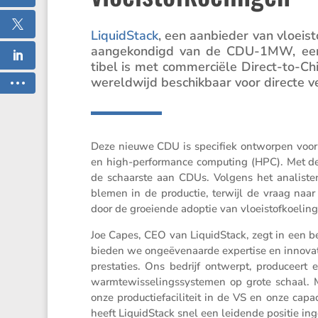
LiquidStack
, een aanbieder van vloei­sto
aange­kon­digd van de CDU-1MW, een ko
tibel is met commer­ciële Direct-to-Chi
wereld­wijd beschik­baar voor directe v
Deze nieuwe CDU is speci­fiek ontworpen voor c
en high-perfor­mance compu­ting (HPC). Met de
de schaarste aan CDUs. Volgens het analis­ten
blemen in de productie, terwijl de vraag naar 
door de groei­ende adoptie van vloei­stof­koe­lin
Joe Capes, CEO van LiquidStack, zegt in een ber
bieden we ongeë­ve­naarde exper­tise en inno
presta­ties. Ons bedrijf ontwerpt, produ­ceert 
warmte­wis­se­lings­sys­temen op grote schaal
onze produc­tie­fa­ci­li­teit in de VS en onze ca
heeft LiquidStack snel een leidende positie in