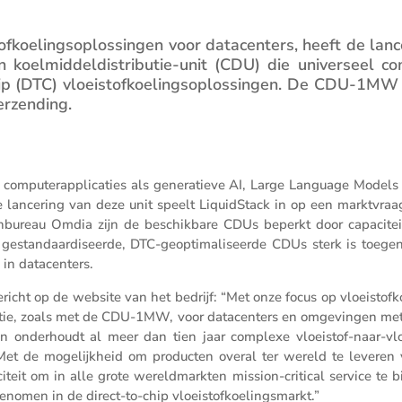
f­koe­lings­op­los­singen voor datacen­ters, heeft de lanc
elmid­del­dis­tri­butie-unit (CDU) die univer­seel c
p (DTC) vloei­stof­koe­lings­op­los­singen. De CDU-1MW 
erzending.
ompu­ter­ap­pli­ca­ties als genera­tieve AI, Large Language Models
 lance­ring van deze unit speelt LiquidStack in op een markt­vraa
­bu­reau Omdia zijn de beschik­bare CDUs beperkt door capaci­teit
gestan­daar­di­seerde, DTC-geopti­ma­li­seerde CDUs sterk is toege
g in datacenters.
icht op de website van het bedrijf: “Met onze focus op vloei­stof­ko
vatie, zoals met de CDU-1MW, voor datacen­ters en omgevingen me
en onder­houdt al meer dan tien jaar complexe vloei­stof-naar-vloe
. Met de mogelijk­heid om producten overal ter wereld te leveren 
paci­teit om in alle grote wereld­markten mission-critical service te 
genomen in de direct-to-chip vloeistofkoelingsmarkt.”