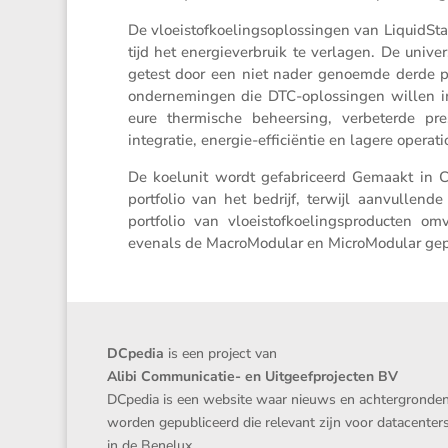
De vloei­stof­koe­lings­op­los­singen van LiquidS
tijd het energie­ver­bruik te verlagen. De univ
getest door een niet nader genoemde derde parti
onder­ne­mingen die DTC-oplos­singen willen i
eure thermi­sche beheer­sing, verbe­terde pres
integratie, energie-effici­ëntie en lagere opera­ti
De koelunit wordt gefabri­ceerd Gemaakt in 
portfolio van het bedrijf, terwijl aanvul­len
portfolio van vloei­stof­koe­lings­pro­ducte
evenals de Macro­Mo­dular en Micro­Mo­dular gepr
DCpedia
is een project van
Alibi Communicatie- en Uitgeefprojecten BV
DCpedia is een website waar nieuws en achtergronde
worden gepubliceerd die relevant zijn voor datacenter
in de Benelux.