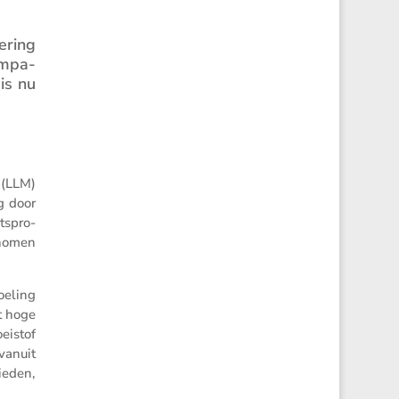
e­ring
ompa­
is nu
 (LLM)
g door
s­pro­
­nomen
e­ling
t hoge
i­stof
vanuit
bieden,