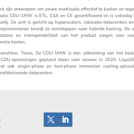
tack zijn ontworpen om zware workloads effec­tief te koelen en tegel
er­sele CDU-1MW is ETL, CSA en CE gecer­ti­fi­ceerd en is volledig 
j. De unit is gericht op hypers­ca­lers, colocatie-datacen­ters en
mple­men­teren terwijl ze overstappen naar hybride koeling. De s
ta­ties en inter­o­pe­ra­bi­li­teit van het product zorgen voor na
­o­nele kosten.
Carrollton, Texas. De CDU-1MW is een uitbrei­ding van het bes
de CDU-oplos­singen gepland staan voor release in 2025. LiquidS
n omvat ook single-phase en two-phase immersion cooling-oplos­s
e­fa­bri­ceerde datacenters.
n
s