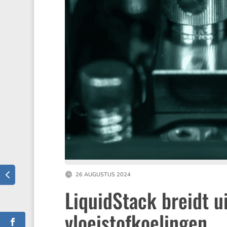
26 AUGUSTUS 2024
LiquidStack breidt u
vloeistofkoelingen