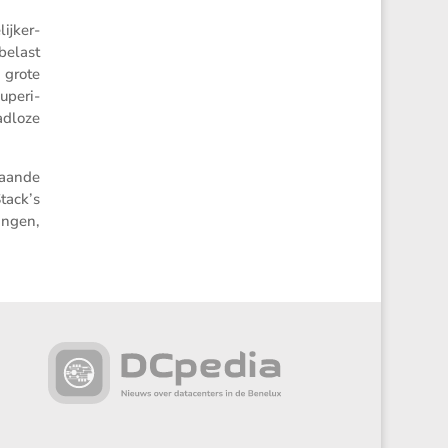
ij­ker­
belast
 grote
uperi­
adloze
taande
tack’s
ingen,