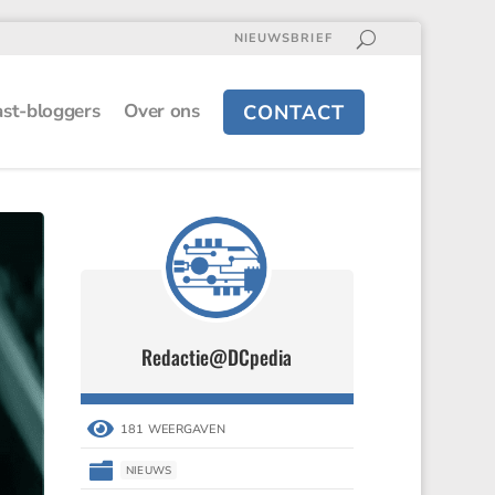
NIEUWSBRIEF
st-bloggers
Over ons
CONTACT
Redactie@DCpedia

181 WEERGAVEN

NIEUWS