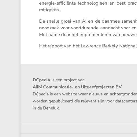
energie-effici­ënte techno­lo­gieën en best pr
mitigeren.
De snelle groei van AI en de daarmee samen­ha
noodzaak voor voort­du­rende aandacht voor ener
Met name door het imple­men­teren van nieuwe t
Het rapport van het Lawrence Berkely National 
DCpedia
is een project van
Alibi Communicatie- en Uitgeefprojecten BV
DCpedia is een website waar nieuws en achtergronde
worden gepubliceerd die relevant zijn voor datacenter
in de Benelux.