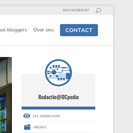
NIEUWSBRIEF
st-bloggers
Over ons
CONTACT
Redactie@DCpedia
Redactie@DCpedia


193 WEERGAVEN
193 WEERGAVEN


NIEUWS
NIEUWS