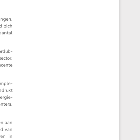
ingen,
d zich
aantal
erdub­
ector,
recente
imple­
nadrukt
ergie-
­ters,
gen aan
ed van
ren in