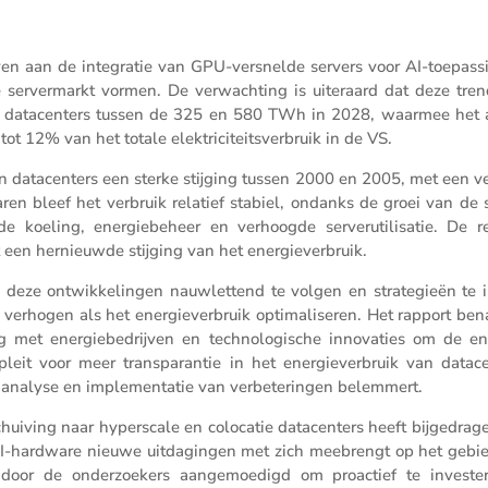
ven aan de integratie van GPU-versnelde servers voor AI-toepas­s
server­markt vormen. De verwach­ting is uiter­aard dat deze tren
van datacen­ters tussen de 325 en 580 TWh in 2028, waarmee het 
 12% van het totale elektri­ci­teits­ver­bruik in de VS.
van datacen­ters een sterke stijging tussen 2000 en 2005, met een v
jaren bleef het verbruik relatief stabiel, ondanks de groei van de s
erde koeling, energie­be­heer en verhoogde server­u­ti­li­satie. De 
 een hernieuwde stijging van het energieverbruik.
om deze ontwik­ke­lingen nauwlet­tend te volgen en strate­gieën te 
ie verhogen als het energie­ver­bruik optima­li­seren. Het rapport be
 met energie­be­drijven en techno­lo­gi­sche innova­ties om de en
pleit voor meer trans­pa­rantie in het energie­ver­bruik van datacen
 analyse en imple­men­tatie van verbe­te­ringen belemmert.
hui­ving naar hypers­cale en colocatie datacen­ters heeft bijge­dra
an AI-hardware nieuwe uitda­gingen met zich meebrengt op het gebi
n door de onder­zoe­kers aange­moe­digd om proac­tief te inves­te