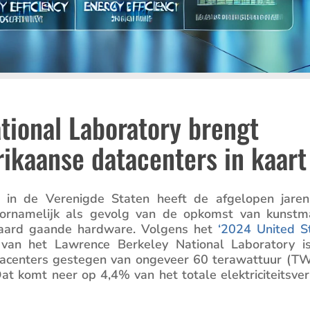
tional Laboratory brengt
ikaanse datacenters in kaart
ers in de Verenigde Staten heeft de afgelopen jare
voorna­me­lijk als gevolg van de opkomst van kunst­ma
gepaard gaande hardware. Volgens het
‘2024 United S
van het Lawrence Berkeley National Labora­tory i
an datacen­ters gestegen van ongeveer 60 terawattuur (TW
komt neer op 4,4% van het totale elektri­ci­teits­ver­