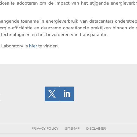
actices te adopteren om de impact van het stijgende energie­ver­br
n­gende toename in energie­ver­bruik van datacen­ters onder­stre
gie-effici­ëntie en duurzame opera­ti­o­nele praktijken binnen de s
echno­lo­gieën en het bevor­deren van transparantie.
Labora­tory is
hier
te vinden.
n
s
PRIVACY POLICY
SITEMAP
DISCLAIMER