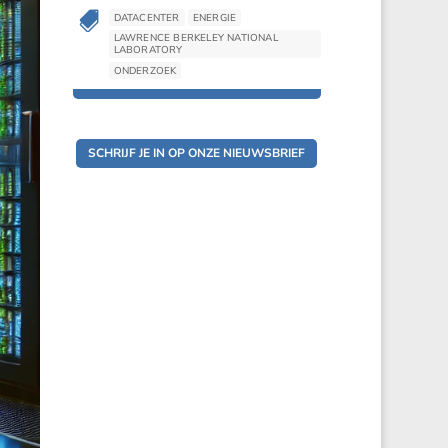

DATACENTER
ENERGIE

DATACENTER
ENERGIE
LAWRENCE BERKELEY NATIONAL
LAWRENCE BERKELEY NATIONAL
LABORATORY
LABORATORY
ONDERZOEK
ONDERZOEK
SCHRIJF JE IN OP ONZE NIEUWSBRIEF