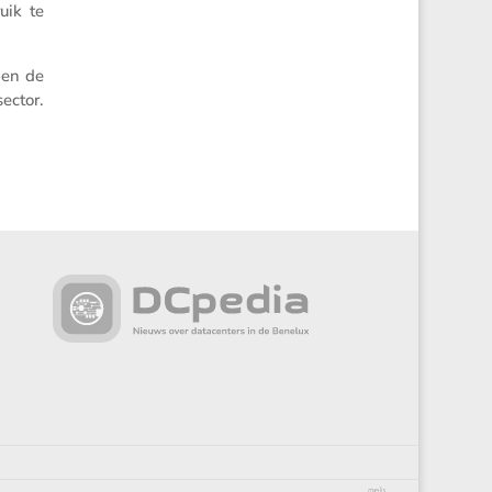
uik te
pen de
ector.