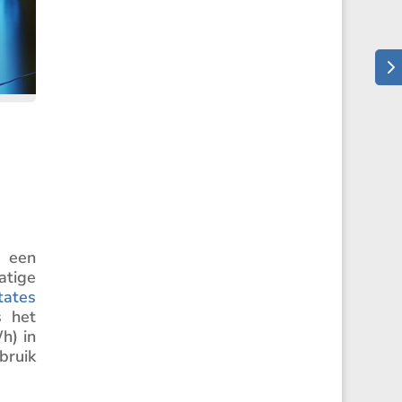
n een
­tige
tates
s het
h) in
bruik