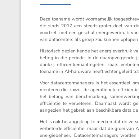
Deze toename wordt voorna­me­lijk toege­schre
die sinds 2017 een steeds groter deel van de 
voortzet, met een geschat energie­ver­bruik 
van datacen­ters als groep zou kunnen oplopen tot
Histo­risch gezien kende het energie­ver­bruik 
be­ling in die periode. In de daarop­vol­gende 
dankzij effici­ën­tie­maat­re­gelen zoals verbe­t
toename in AI-hardware heeft echter geleid tot
Voor datacen­ter­ma­na­gers is het essen­tieel 
men­teren die zowel de opera­ti­o­nele effici­ënt
het belang van bench­mar­king, samen­wer­king
effici­ëntie te verbe­teren. Daarnaast wordt ge
aange­zien het gebrek aan beschik­bare data de
Het is ook belang­rijk op te merken dat de versc
verbe­terde effici­ëntie, maar dat de groei v
energie­be­heer. Datacen­ter­ma­na­gers worde