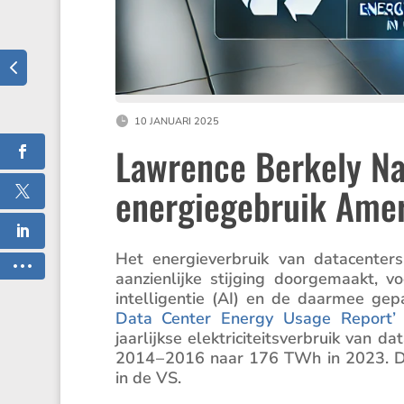
10 JANUARI 2025
Lawrence Berkely Na
energiegebruik Amer
Het energie­ver­bruik van datacen­t
aanzien­lijke stijging doorge­maakt, 
intel­li­gentie (AI) en de daarmee 
Data Center Energy Usage Report’
jaarlijkse elektri­ci­teits­ver­bruik v
2014 – 2016 naar 176 TWh in 2023. Dat 
in de VS.