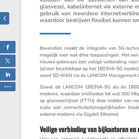
glasvezel, kabel­in­ternet via externe m
gebruik van meerdere inter­net­ver­bi
waardoor bedrijven flexibel kunnen o
Boven­dien maakt de integratie van 5G-techno­
mogelijk voor real-time toepas­singen. Met een fo
nieuwe gateways een veilige verbin­ding voor b
(alleen beschik­baar op het 1803VA-5G model).
seerd SD-WAN via de LANCOM Manage­ment C
Zowel de LANCOM 1803VA-5G als de 1800VA-5
modems, waardoor snelheden tot wel 300 Mbps 
op glasve­zel­lijnen (FTTH) door middel van 
scala aan connec­ti­vi­teits­mo­ge­lijk­heden b
externe modems via Gigabit Ethernet.
Veilige verbinding van bijkantoren en