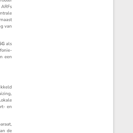
router
6 ARFs
ntrale
rnaast
ng van
5G
als
o­nie­
an een
k­keld
­zing,
Lokale
ort- en
araat,
aan de