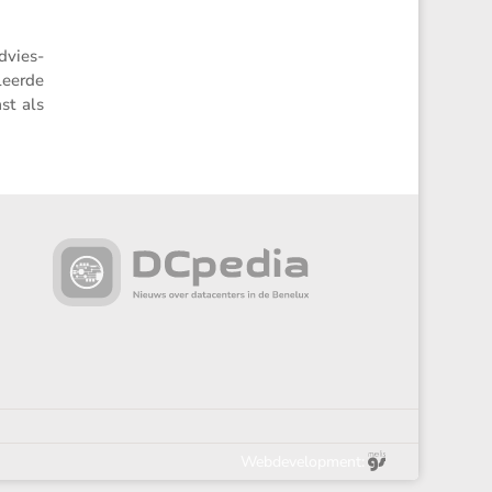
dvies­
leerde
st als
Webdevelopment: