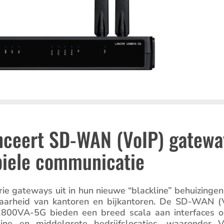
ceert SD-WAN (VoIP) gatewa
iele communicatie
 gateways uit in hun nieuwe “blackline” behui­zingen
ar­heid van kantoren en bijkan­toren. De SD-WAN (
0VA-5G bieden een breed scala aan inter­faces 
e en middel­grote bedrijfs­lo­ca­ties, waaronder 