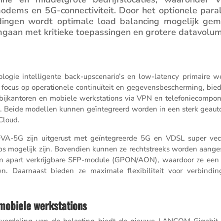
odems en 5G-connec­ti­vi­teit. Door het optio­nele paral
n­dingen wordt optimale load balan­cing mogelijk gem
mgaan met kritieke toepas­singen en grotere datavolu
logie intel­li­gente back-upscenario’s en low-latency primaire w
cus op opera­ti­o­nele conti­nu­ï­teit en gegevens­be­scher­ming, bi
ijkan­toren en mobiele werksta­tions via VPN en telefo­nie­com­po­
 Beide modellen kunnen geïnte­greerd worden in een sterk geauto­
loud.
G zijn uitge­rust met geïnte­greerde 5G en VDSL super vect
mogelijk zijn. Boven­dien kunnen ze recht­streeks worden aange­
een apart verkrijg­bare SFP-module (GPON/​AON), waardoor ze een
ieden. Daarnaast bieden ze maximale flexi­bi­li­teit voor verbin­di
 mobiele werkstations