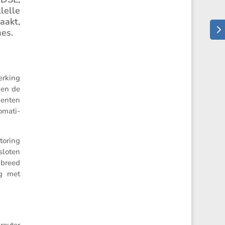
­lelle
aakt,
mes.
erking
eden de
nenten
ma­ti­
o­ring
sloten
 breed
ng met