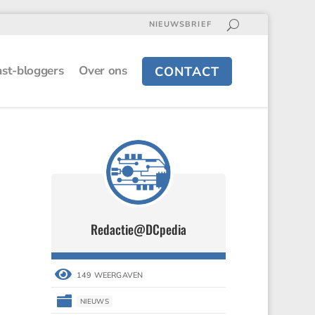
NIEUWSBRIEF
st-bloggers
Over ons
CONTACT
Redactie@DCpedia
Redactie@DCpedia


149 WEERGAVEN
149 WEERGAVEN


NIEUWS
NIEUWS