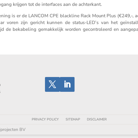
egang krijgen tot de inter­faces aan de achterkant.
e­ning is er de LANCOM CPE blackline Rack Mount Plus (€249,-, a
ar voren zijn gericht kunnen de status-LED’s van het geïnstal­
jd de bekabe­ling gemak­ke­lijk worden gecon­tro­leerd en aange­pa
n
s
PRIVACY POLICY
SITEMAP
DISCLAIMER
fprojecten BV