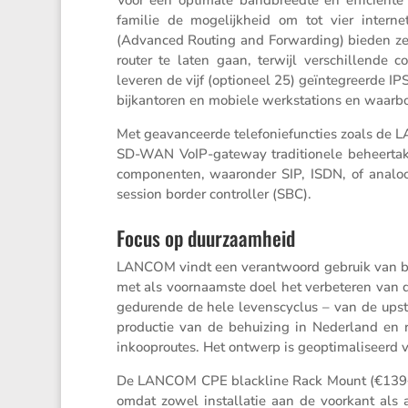
Voor een optimale bandbreedte en effici­ënt
familie de mogelijk­heid om tot vier inter­ne
(Advanced Routing and Forwar­ding) bieden ze 
router te laten gaan, terwijl verschil­lende 
leveren de vijf (optio­neel 25) geïnte­greerde 
bijkan­toren en mobiele werksta­tions en waar
Met geavan­ceerde telefo­nie­func­ties zoals 
SD-WAN VoIP-gateway tradi­ti­o­nele beheer­tak
com­po­nenten, waaronder SIP, ISDN, of anal
session border controller (SBC).
Focus op duurzaamheid
LANCOM vindt een verant­woord gebruik van bro
met als voornaamste doel het verbe­teren van d
gedurende de hele levens­cy­clus – van de upst
productie van de behui­zing in Neder­land en rou
inkoop­routes. Het ontwerp is geopti­ma­li­seerd 
De LANCOM CPE blackline Rack Mount (€139‑, adv
omdat zowel instal­latie aan de voorkant als 