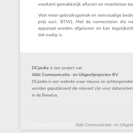
voorkant gemak­ke­lijk aflezen en moeite­loos to
Voor meer gebruiks­gemak en eenvou­dige bedi
prijs excl. BTW). Met de connec­toren die na
apparaat worden afgelezen en kan tegelij­ker­ti
dat nodig is.
DCpedia
is een project van
Alibi Communicatie- en Uitgeefprojecten BV
DCpedia is een website waar nieuws en achtergronde
worden gepubliceerd die relevant zijn voor datacenter
in de Benelux.
© Copyright 2023-2026:
Alibi Communicatie- en Uitgee