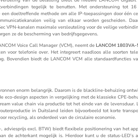
e verde­ling van de belas­ting biedt de nieuwe LANCOM Gigabit 
t­ver­bin­dingen tegelijk te benutten. Met onder­steu­ning tot 1
een doeltref­fende methode om alle IP-toepas­singen door één ce
commu­ni­ca­tie­ka­nalen veilig van elkaar worden gescheiden. Daa
IPSec VPN-kanalen maximale versleu­te­ling voor de veilige verbin­di
borgen ze de bescher­ming van bedrijfsgegevens.
de LANCOM Voice Call Manager (VCM), neemt de
LANCOM 1803VA-
en voor telefonie over. Het integreert naadloos alle soorten telef
oog. Boven­dien biedt de LANCOM VCM alle standaard­func­ties v
nnen enorm belang­rijk. Daarom is de blackline-behui­zing ontwi
e eco-design aspecten in verge­lij­king met de klassieke CPE-behui
ream value chain via productie tot het einde van de levens­duur. 
ter­pro­ductie in Duits­land leiden bijvoor­beeld tot korte trans­p
voor recycling, als onder­deel van de circu­laire economie.
ies­prijs excl. BTW) biedt flexi­bele positi­o­ne­ring van het app
aan de achter­kant mogelijk is. Hierdoor kunt u de status-LED’s 