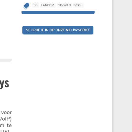

5G
LANCOM
SD-WAN
VDSL

5G
LANCOM
SD-WAN
VDSL
SCHRIJF JE IN OP ONZE NIEUWSBRIEF
ys
 voor
VoIP)
om te
VDSL,