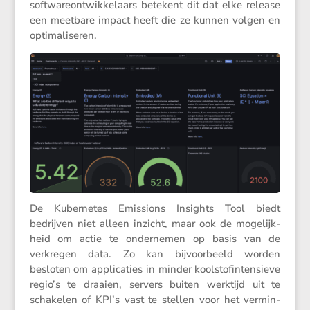
softwa­re­ont­wik­ke­laars betekent dit dat elke release
een meetbare impact heeft die ze kunnen volgen en
optimaliseren.
De Kuber­netes Emissions Insights Tool biedt
bedrijven niet alleen inzicht, maar ook de mogelijk­
heid om actie te onder­nemen op basis van de
verkregen data. Zo kan bijvoor­beeld worden
besloten om appli­ca­ties in minder koolstofin­ten­sieve
regio’s te draaien, servers buiten werktijd uit te
schakelen of KPI’s vast te stellen voor het vermin­