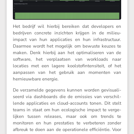
Het bedrijf wil hierbij bereiken dat devel­o­pers en
bedrijven concrete inzichten krijgen in de milieu-
impact van hun appli­ca­ties en hun infra­struc­tuur.
Daarmee wordt het mogelijk om bewuste keuzes te
maken. Denk hierbij aan het optima­li­seren van de
software, het verplaatsen van workloads naar
locaties met een lagere koolstofin­ten­si­teit, of het
aanpassen van het gebruik aan momenten van
hernieuw­bare energie.
De verza­melde gegevens kunnen worden gevisu­a­li­
seerd via dashboards die de emissies van verschil­
lende appli­ca­ties en cloud-accounts tonen. Dit stelt
teams in staat om hun ecolo­gi­sche impact te verge­
lijken tussen releases, maar ook om trends te
monitoren en hun presta­ties te verbe­teren zonder
afbreuk te doen aan de opera­ti­o­nele effici­ëntie. Voor