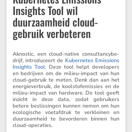
Insights Tool wil
duurzaamheid cloud-
gebruik verbeteren
Aknostic, een cloud-native consul­tan­cy­be­
drijf, intro­du­ceert de
Kuber­netes Emissions
Insights Tool
. Deze tool helpt devel­o­pers
en bedrijven om de milieu-impact van hun
cloud-gebruik te meten. Denk dan aan het
energie­ver­bruik, de koolstofe­mis­sies en de
milieu-impact van hardware. De tool geeft
inzicht in deze data, zodat gebrui­kers
betere beslis­singen kunnen nemen om hun
ecolo­gi­sche voetaf­druk te verkleinen en
duurzaam­heid te bevor­deren binnen hun
cloud-operaties.