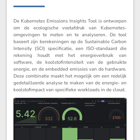
De Kuber­netes Emissions Insights Tool is ontworpen
om de ecolo­gi­sche voetaf­druk van Kuber­netes-
omgevingen te meten en te analy­seren. De tool
baseert zijn bereke­ningen op de Sustai­nable Carbon
Inten­sity (SCI) speci­fi­catie, een ISO-standaard die
rekening houdt met het energie­ver­bruik van
software, de koolstofin­ten­si­teit van de gebruikte
energie, en de embedded emissies van de hardware.
Deze combi­natie maakt het mogelijk om een redelijk
gedetail­leerde analyse te maken van de energie- en
koolstofim­pact van speci­fieke workloads in de cloud.