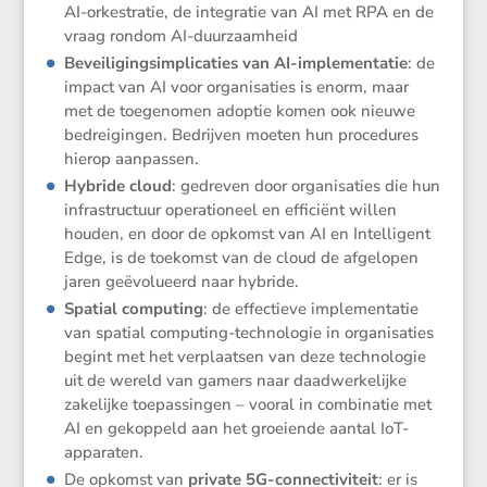
AI-orkestratie, de integratie van AI met RPA en de
vraag rondom AI-duurzaamheid
Bevei­li­gings­im­pli­ca­ties van AI-imple­men­tatie
: de
impact van AI voor organi­sa­ties is enorm, maar
met de toege­nomen adoptie komen ook nieuwe
bedrei­gingen. Bedrijven moeten hun proce­dures
hierop aanpassen.
Hybride cloud
: gedreven door organi­sa­ties die hun
infra­struc­tuur opera­ti­o­neel en efficiënt willen
houden, en door de opkomst van AI en Intel­li­gent
Edge, is de toekomst van de cloud de afgelopen
jaren geëvo­lu­eerd naar hybride.
Spatial compu­ting
: de effec­tieve imple­men­tatie
van spatial compu­ting-techno­logie in organi­sa­ties
begint met het verplaatsen van deze techno­logie
uit de wereld van gamers naar daadwer­ke­lijke
zakelijke toepas­singen – vooral in combi­natie met
AI en gekop­peld aan het groei­ende aantal IoT-
apparaten.
De opkomst van
private 5G-connec­ti­vi­teit
: er is