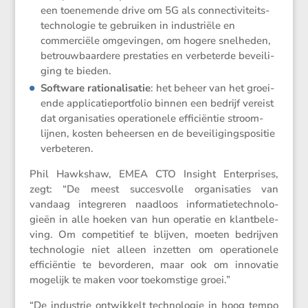
een toene­mende drive om 5G als connec­ti­vi­teits­
tech­no­logie te gebruiken in industriële en
commer­ciële omgevingen, om hogere snelheden,
betrouw­baar­dere presta­ties en verbe­terde bevei­li­
ging te bieden.
Software ratio­na­li­satie
: het beheer van het groei­
ende appli­ca­tie­port­folio binnen een bedrijf vereist
dat organi­sa­ties opera­ti­o­nele effici­ëntie stroom­
lijnen, kosten beheersen en de bevei­li­gings­po­sitie
verbeteren.
Phil Hawkshaw, EMEA CTO Insight Enter­prises,
zegt: “De meest succes­volle organi­sa­ties van
vandaag integreren naadloos infor­ma­tie­tech­no­lo­
gieën in alle hoeken van hun operatie en klant­be­le­
ving. Om compe­ti­tief te blijven, moeten bedrijven
techno­logie niet alleen inzetten om opera­ti­o­nele
effici­ëntie te bevor­deren, maar ook om innovatie
mogelijk te maken voor toekom­stige groei.”
“De industrie ontwik­kelt techno­logie in hoog tempo