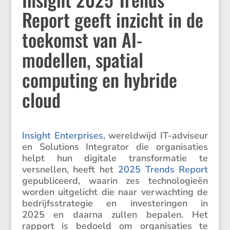
Report geeft inzicht in de
toekomst van AI-
modellen, spatial
computing en hybride
cloud
Insight Enter­prises
, wereld­wijd IT-adviseur
en Solutions Integrator die organi­sa­ties
helpt hun digitale trans­for­matie te
versnellen, heeft het
2025 Trends Report
gepubli­ceerd, waarin zes techno­lo­gieën
worden uitge­licht die naar verwach­ting de
bedrijfs­stra­tegie en inves­te­ringen in
2025 en daarna zullen bepalen. Het
rapport is bedoeld om organi­sa­ties te