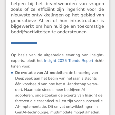
helpen bij het beant­woorden van vragen
zoals of ze efficiënt zijn ingericht voor de
nieuwste ontwik­ke­lingen op het gebied van
genera­tieve AI en of hun infra­struc­tuur is
bijge­werkt om hun huidige en toekom­stige
bedrijfs­ac­ti­vi­teiten te ondersteunen.
Op basis van de uitge­breide ervaring van Insight-
experts, biedt het
Insight 2025 Trends Report
richt­
lijnen voor:
De
evolutie van AI-modellen
: de lance­ring van
DeepSeek aan het begin van het jaar is slechts
één voorbeeld van hoe het AI-landschap veran­
dert. Naarmate steeds meer bedrijven AI
adopteren, onder­zoeken de experts van Insight de
factoren die essen­tieel zullen zijn voor succes­volle
AI-imple­men­tatie. Dit omvat ontwik­ke­lingen in
GenAI-techno­logie, multi­mo­dale mogelijk­heden,