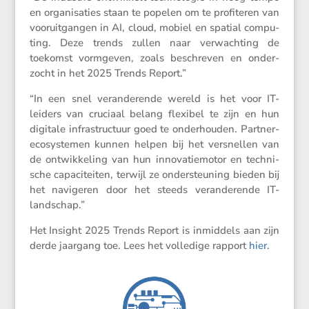
en organi­sa­ties staan te popelen om te profi­teren van
vooruit­gangen in AI, cloud, mobiel en spatial compu­
ting. Deze trends zullen naar verwach­ting de
toekomst vormgeven, zoals beschreven en onder­
zocht in het 2025 Trends Report.”
“In een snel veran­de­rende wereld is het voor IT-
leiders van cruciaal belang flexibel te zijn en hun
digitale infra­struc­tuur goed te onder­houden. Partner-
ecosys­temen kunnen helpen bij het versnellen van
de ontwik­ke­ling van hun innova­tie­motor en techni­
sche capaci­teiten, terwijl ze onder­steu­ning bieden bij
het navigeren door het steeds veran­de­rende IT-
landschap.”
Het Insight 2025 Trends Report is inmid­dels aan zijn
derde jaargang toe. Lees het volle­dige rapport
hier
.