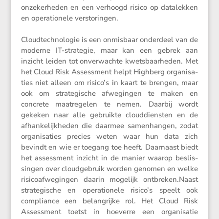
onzeker­heden en een verhoogd risico op datalekken
en opera­ti­o­nele versto­ringen.
Cloud­tech­no­logie is een onmis­baar onder­deel van de
moderne IT-strategie, maar kan een gebrek aan
inzicht leiden tot onver­wachte kwets­baar­heden. Met
het Cloud Risk Assess­ment helpt Highberg organi­sa­
ties niet alleen om risico’s in kaart te brengen, maar
ook om strate­gi­sche afwegingen te maken en
concrete maatre­gelen te nemen. Daarbij wordt
gekeken naar alle gebruikte cloud­dien­sten en de
afhan­ke­lijk­heden die daarmee samen­hangen, zodat
organi­sa­ties precies weten waar hun data zich
bevindt en wie er toegang toe heeft. Daarnaast biedt
het assess­ment inzicht in de manier waarop beslis­
singen over cloud­ge­bruik worden genomen en welke
risico­af­we­gingen daarin mogelijk ontbreken.Naast
strate­gi­sche en opera­ti­o­nele risico’s speelt ook
compli­ance een belang­rijke rol. Het Cloud Risk
Assess­ment toetst in hoeverre een organi­satie