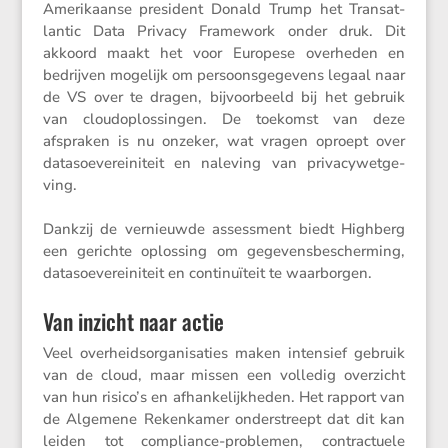
Ameri­kaanse presi­dent Donald Trump het Trans­at­
lantic Data Privacy Frame­work onder druk. Dit
akkoord maakt het voor Europese overheden en
bedrijven mogelijk om persoons­ge­ge­vens legaal naar
de VS over te dragen, bijvoor­beeld bij het gebruik
van cloud­op­los­singen. De toekomst van deze
afspraken is nu onzeker, wat vragen oproept over
datasoe­ve­rei­ni­teit en naleving van priva­cy­wet­ge­
ving.
Dankzij de vernieuwde assess­ment biedt Highberg
een gerichte oplos­sing om gegevens­be­scher­ming,
datasoe­ve­rei­ni­teit en conti­nu­ï­teit te waarborgen.
Van inzicht naar actie
Veel overheids­or­ga­ni­sa­ties maken inten­sief gebruik
van de cloud, maar missen een volledig overzicht
van hun risico’s en afhan­ke­lijk­heden. Het rapport van
de Algemene Reken­kamer onder­streept dat dit kan
leiden tot compli­ance-problemen, contrac­tuele