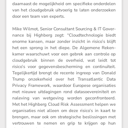
daarnaast de mogelijk­heid om speci­fieke onder­delen
van het cloud­ge­bruik uitvoerig te laten onder­zoeken
door een team van experts.
Mike Wilmot, Senior Consul­tant Sourcing & IT Gover­
nance bij Highberg zegt: “Cloud­tech­no­logie biedt
enorme kansen, maar zonder inzicht in risico’s blijft
het een sprong in het diepe. De Algemene Reken­
kamer waarschuwt voor een gebrek aan controle op
cloud­ge­bruik binnen de overheid, wat leidt tot
risico’s voor gegevens­be­scher­ming en conti­nu­ï­teit.
Tegelij­ker­tijd brengt de recente ingreep van Donald
Trump onzeker­heid over het Trans­at­lantic Data
Privacy Frame­work, waardoor Europese organi­sa­ties
met nieuwe uitda­gingen rond datasoe­ve­rei­ni­teit en
naleving van wetge­ving worden gecon­fron­teerd.
Met het Highberg Cloud Risk Assess­ment helpen we
organi­sa­ties niet alleen om deze risico’s in kaart te
brengen, maar ook om strate­gi­sche beslis­singen met
vertrouwen te nemen en grip te krijgen op hun