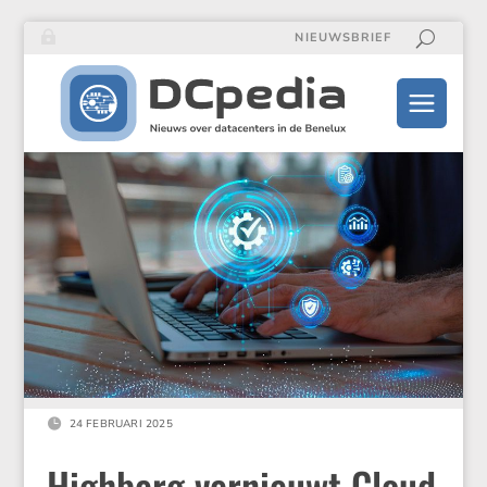
NIEUWSBRIEF

24 FEBRUARI 2025
Highberg vernieuwt Cloud