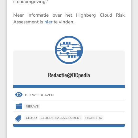
cloudom­ge­ving.“
Meer infor­matie over het Highberg Cloud Risk
Assess­ment is
hier
te vinden.
Redactie@DCpedia

199 WEERGAVEN

NIEUWS

CLOUD
CLOUD RISK ASSESSMENT
HIGHBERG