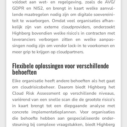
voldoet aan wet- en regel­ge­ving, zoals de AVG/​
GDPR en NIS2, en brengt in kaart welke aanvul­
lende maatre­gelen nodig zijn om digitale soeve­rei­ni­
teit te waarborgen. Omdat veel organi­sa­ties afhan­
ke­lijk zijn van externe cloud­pro­vi­ders, onder­zoekt
Highberg boven­dien welke risico’s in contracten met
leveran­ciers verborgen zitten en welke aanpas­
singen nodig zijn om vendor lock-in te voorkomen en
meer grip te krijgen op cloudpartners.
Flexibele oplossingen voor verschillende
behoeften
Elke organi­satie heeft andere behoeften als het gaat
om cloud­ri­si­co­be­heer. Daarom biedt Highberg het
Cloud Risk Assess­ment op verschil­lende niveaus,
varië­rend van een snelle scan die de grootste risico’s
in kaart brengt tot een diepgaande analyse met
concrete imple­men­ta­tie­plannen. Voor organi­sa­ties
die behoefte hebben aan gespe­ci­a­li­seerde onder­
steu­ning bij complexe vraag­stukken, biedt Highberg