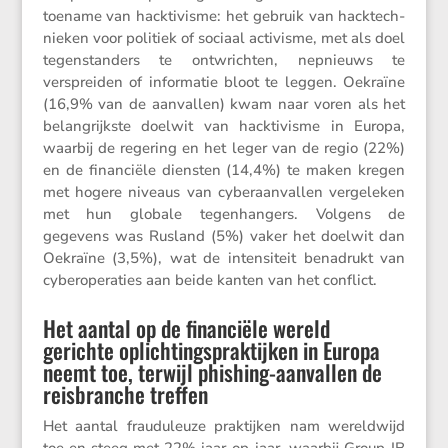
toename van hackti­visme: het gebruik van hacktech­
nieken voor politiek of sociaal activisme, met als doel
tegen­stan­ders te ontwrichten, nepnieuws te
verspreiden of infor­matie bloot te leggen. Oekraïne
(16,9% van de aanvallen) kwam naar voren als het
belang­rijkste doelwit van hackti­visme in Europa,
waarbij de regering en het leger van de regio (22%)
en de finan­ciële diensten (14,4%) te maken kregen
met hogere niveaus van cyber­aan­vallen verge­leken
met hun globale tegen­han­gers. Volgens de
gegevens was Rusland (5%) vaker het doelwit dan
Oekraïne (3,5%), wat de inten­si­teit benadrukt van
cyberope­ra­ties aan beide kanten van het conflict.
Het aantal op de financiële wereld
gerichte oplichtingspraktijken in Europa
neemt toe, terwijl phishing-aanvallen de
reisbranche treffen
Het aantal fraudu­leuze praktijken nam wereld­wijd