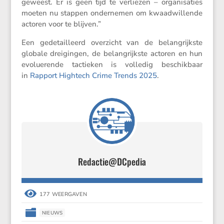
geweest. Er is geen tijd te verliezen – organi­sa­ties
moeten nu stappen onder­nemen om kwaad­wil­lende
actoren voor te blijven.”
Een gedetail­leerd overzicht van de belang­rijkste
globale dreigingen, de belang­rijkste actoren en hun
evolu­e­rende tactieken is volledig beschik­baar
in
Rapport Hightech Crime Trends 2025
.
Redactie@DCpedia

177 WEERGAVEN

NIEUWS