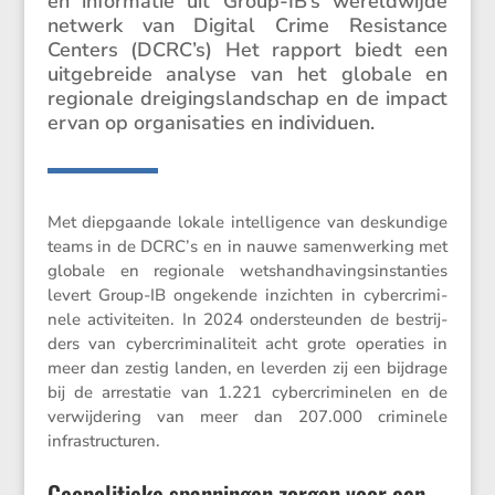
en infor­matie uit Group-IB’s wereld­wijde
netwerk van Digital Crime Resis­tance
Centers (DCRC’s) Het rapport biedt een
uitge­breide analyse van het globale en
regio­nale dreigings­land­schap en de impact
ervan op organi­sa­ties en individuen.
Met diepgaande lokale intel­li­gence van deskun­dige
teams in de DCRC’s en in nauwe samen­wer­king met
globale en regio­nale wetshand­ha­vings­in­stan­ties
levert Group-IB ongekende inzichten in cyber­cri­mi­
nele activi­teiten. In 2024 onder­steunden de bestrij­
ders van cyber­cri­mi­na­li­teit acht grote opera­ties in
meer dan zestig landen, en leverden zij een bijdrage
bij de arres­tatie van 1.221 cyber­cri­mi­nelen en de
verwij­de­ring van meer dan 207.000 crimi­nele
infrastructuren.
Geopolitieke spanningen zorgen voor een