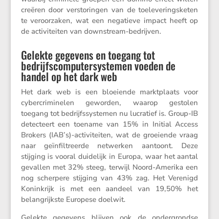
creëren door versto­ringen van de toele­ve­rings­keten
te veroor­zaken, wat een negatieve impact heeft op
de activi­teiten van downstream-bedrijven.
Gelekte gegevens en toegang tot
bedrijfscomputersystemen voeden de
handel op het dark web
Het dark web is een bloei­ende markt­plaats voor
cyber­cri­mi­nelen geworden, waarop gestolen
toegang tot bedrijfs­sys­temen nu lucra­tief is. Group-IB
detec­teert een toename van 15% in Initial Access
Brokers (IAB’s)-activiteiten, wat de groei­ende vraag
naar geïnfil­treerde netwerken aantoont. Deze
stijging is vooral duide­lijk in Europa, waar het aantal
gevallen met 32% steeg, terwijl Noord-Amerika een
nog scher­pere stijging van 43% zag. Het Verenigd
Konink­rijk is met een aandeel van 19,50% het
belang­rijkste Europese doelwit.
Gelekte gegevens blijven ook de onder­grondse