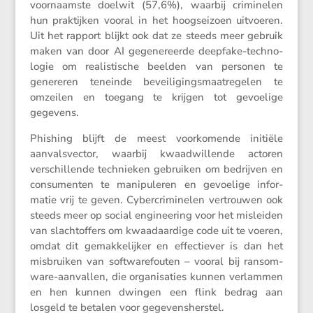
voornaamste doelwit (57,6%), waarbij crimi­nelen
hun praktijken vooral in het hoogsei­zoen uitvoeren.
Uit het rapport blijkt ook dat ze steeds meer gebruik
maken van door AI gegene­reerde deepfake-techno­
logie om realis­ti­sche beelden van personen te
genereren teneinde bevei­li­gings­maat­re­gelen te
omzeilen en toegang te krijgen tot gevoe­lige
gegevens.
Phishing blijft de meest voorko­mende initiële
aanvals­vector, waarbij kwaad­wil­lende actoren
verschil­lende technieken gebruiken om bedrijven en
consu­menten te manipu­leren en gevoe­lige infor­
matie vrij te geven. Cyber­cri­mi­nelen vertrouwen ook
steeds meer op social enginee­ring voor het misleiden
van slacht­of­fers om kwaad­aar­dige code uit te voeren,
omdat dit gemak­ke­lijker en effec­tiever is dan het
misbruiken van softwa­re­fouten – vooral bij ransom­
ware-aanvallen, die organi­sa­ties kunnen verlammen
en hen kunnen dwingen een flink bedrag aan
losgeld te betalen voor gegevensherstel.