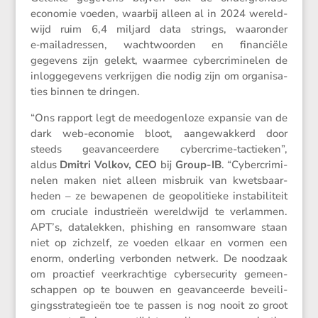
economie voeden, waarbij alleen al in 2024 wereld­
wijd ruim 6,4 miljard data strings, waaronder
e‑mailadressen, wacht­woorden en finan­ciële
gegevens zijn gelekt, waarmee cyber­cri­mi­nelen de
inlog­ge­ge­vens verkrijgen die nodig zijn om organi­sa­
ties binnen te dringen.
“Ons rapport legt de meedo­gen­loze expansie van de
dark web-economie bloot, aange­wak­kerd door
steeds geavan­ceer­dere cyber­crime-tactieken”,
aldus
Dmitri Volkov, CEO
bij
Group-IB
. “Cyber­cri­mi­
nelen maken niet alleen misbruik van kwets­baar­
heden – ze bewapenen de geopo­li­tieke insta­bi­li­teit
om cruciale industrieën wereld­wijd te verlammen.
APT’s, datalekken, phishing en ransom­ware staan
niet op zichzelf, ze voeden elkaar en vormen een
enorm, onder­ling verbonden netwerk. De noodzaak
om proac­tief veerkrach­tige cyber­se­cu­rity gemeen­
schappen op te bouwen en geavan­ceerde bevei­li­
gings­stra­te­gieën toe te passen is nog nooit zo groot