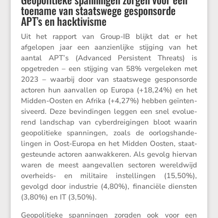
toename van staatswege gesponsorde
APT’s en hacktivisme
Uit het rapport van Group-IB blijkt dat er het
afgelopen jaar een aanzien­lijke stijging van het
aantal APT’s (Advanced Persis­tent Threats) is
opgetreden – een stijging van 58% verge­leken met
2023 – waarbij door van staats­wege gespon­sorde
actoren hun aanvallen op Europa (+18,24%) en het
Midden-Oosten en Afrika (+4,27%) hebben geïnten­
si­veerd. Deze bevin­dingen leggen een snel evolu­e­
rend landschap van cyber­drei­gingen bloot waarin
geopo­li­tieke spanningen, zoals de oorlogs­han­de­
lingen in Oost-Europa en het Midden Oosten, staat-
gesteunde actoren aanwak­keren. Als gevolg hiervan
waren de meest aange­vallen sectoren wereld­wijd
overheids- en militaire instel­lingen (15,50%),
gevolgd door industrie (4,80%), finan­ciële diensten
(3,80%) en IT (3,50%).
Geopo­li­tieke spanningen zorgden ook voor een