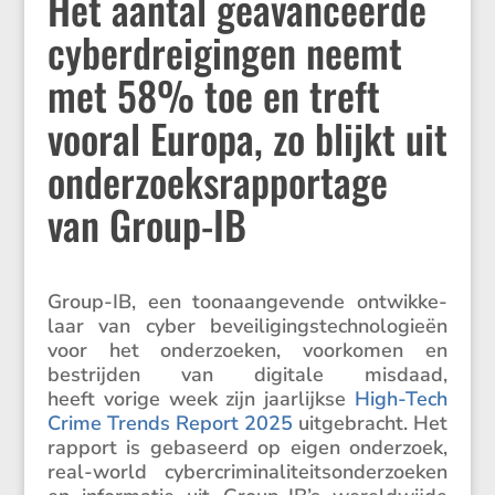
Het aantal geavanceerde
cyberdreigingen neemt
met 58% toe en treft
vooral Europa, zo blijkt uit
onderzoeksrapportage
van Group-IB
Group-IB, een toonaan­ge­vende ontwik­ke­
laar van cyber bevei­li­gings­tech­no­lo­gieën
voor het onder­zoeken, voorkomen en
bestrijden van digitale misdaad,
heeft vorige week zijn jaarlijkse
High-Tech
Crime Trends Report 2025
uitge­bracht. Het
rapport is gebaseerd op eigen onder­zoek,
real-world cyber­cri­mi­na­li­teits­on­der­zoeken