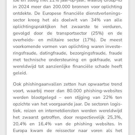
toe en steeg met 22% jaar-op-jaar, waarbij Group-IB
in 2024 meer dan 200.000 bronnen voor oplich­ting
ontdekte. De Europese finan­ciële dienst­ver­le­nings­
sector kreeg het als doelwit van 34% van alle
oplich­tings­prak­tijken het zwaarste te verduren,
gevolgd door de trans­port­sector (25%) en de
overheids- en militaire sector (17%). De meest
voorko­mende vormen van oplich­ting waren inves­te­
rings­fraude, dating­fraude, bezor­gings­fraude, fraude
met techni­sche onder­steu­ning en gokfraude, wat
wereld­wijd tot aanzien­lijke finan­ciële schade heeft
geleid.
Ook phishing­aan­vallen zetten hun opwaartse trend
voort, waarbij meer dan 80.000 phishing-websites
werden bloot­ge­legd – een stijging van 22% ten
opzichte van het voorgaande jaar. De sectoren logis­
tiek, reizen en inter­net­dien­sten werden wereld­wijd
het zwaarst getroffen, door respec­tie­ve­lijk 25,3%,
20,4% en 16,4% van de phishing websites. In
Europa kwam de reissector naar voren als het