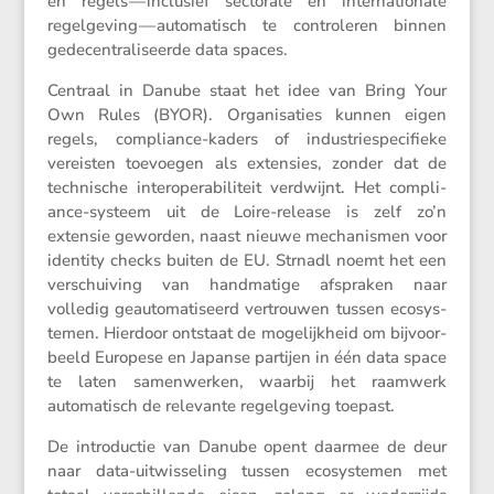
én regels — inclu­sief secto­rale en inter­na­ti­o­nale
regel­ge­ving — automa­tisch te contro­leren binnen
gedecen­tra­li­seerde data spaces.
Centraal in Danube staat het idee van Bring Your
Own Rules (BYOR). Organi­sa­ties kunnen eigen
regels, compli­ance-kaders of industrie­spe­ci­fieke
vereisten toevoegen als exten­sies, zonder dat de
techni­sche inter­o­pe­ra­bi­li­teit verdwijnt. Het compli­
ance-systeem uit de Loire-release is zelf zo’n
extensie geworden, naast nieuwe mecha­nismen voor
identity checks buiten de EU. Strnadl noemt het een
verschui­ving van handma­tige afspraken naar
volledig geauto­ma­ti­seerd vertrouwen tussen ecosys­
temen. Hierdoor ontstaat de mogelijk­heid om bijvoor­
beeld Europese en Japanse partijen in één data space
te laten samen­werken, waarbij het raamwerk
automa­tisch de relevante regel­ge­ving toepast.
De intro­ductie van Danube opent daarmee de deur
naar data-uitwis­se­ling tussen ecosys­temen met