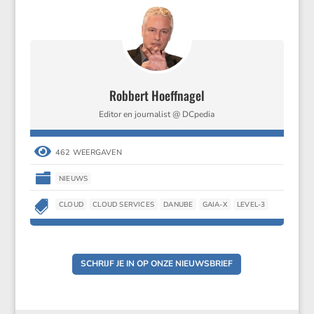
Robbert Hoeffnagel
Editor en journalist @ DCpedia

462 WEERGAVEN

NIEUWS

CLOUD
CLOUD SERVICES
DANUBE
GAIA-X
LEVEL-3
SCHRIJF JE IN OP ONZE NIEUWSBRIEF