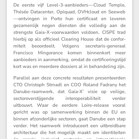
De eerste vijf Level-3-aanbie­ders — Cloud Temple,
Thésée Datacenter, Opiquad, OVHcloud en Seeweb
— ontvingen in Porto hun certi­fi­caat en leveren
gezamen­lijk negen diensten die volledig aan de
strengste Gaia-X-voorwaarden voldoen. CISPE trad
hierbij op als officieel Clearing House dat de confor­
mi­teit beoor­deelt. Volgens secre­taris-generaal
Francisco Mingo­rance komen binnen­kort meer
aanbie­ders in aanmer­king, omdat de certi­fi­ce­rings­tijd
kort was en meerdere dossiers al in behan­de­ling zijn.
Parallel aan deze concrete resul­taten presen­teerden
CTO Chris­toph Strnadl en COO Roland Fadrany het
Danube-raamwerk, dat Gaia‑X’ visie op veilige,
sector­over­stij­gende inter­o­pe­ra­bi­li­teit verder
uitbouwt. Waar de eerdere Loire-release vooral
gericht was op samen­wer­king binnen de EU en
binnen afzon­der­lijke sectoren, gaat Danube een stap
verder. Het raamwerk intro­du­ceert een uitbreid­bare
archi­tec­tuur die het mogelijk maakt om identi­teiten