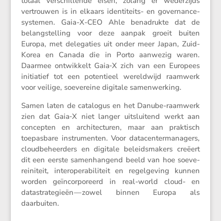
totaal verschil­lende eisen, zolang er weder­zijds
vertrouwen is in elkaars identi­teits- en gover­nance-
systemen. Gaia-X-CEO Ahle benadrukte dat de
belang­stel­ling voor deze aanpak groeit buiten
Europa, met delega­ties uit onder meer Japan, Zuid-
Korea en Canada die in Porto aanwezig waren.
Daarmee ontwik­kelt Gaia‑X zich van een Europees
initi­a­tief tot een poten­tieel wereld­wijd raamwerk
voor veilige, soeve­reine digitale samenwerking.
Samen laten de catalogus en het Danube-raamwerk
zien dat Gaia‑X niet langer uitslui­tend werkt aan
concepten en archi­tec­turen, maar aan praktisch
toepas­bare instru­menten. Voor datacenter­managers,
cloud­be­heer­ders en digitale beleids­ma­kers creëert
dit een eerste samen­han­gend beeld van hoe soeve­
rei­ni­teit, inter­o­pe­ra­bi­li­teit en regel­ge­ving kunnen
worden geïncor­po­reerd in real-world cloud- en
datastra­te­gieën — zowel binnen Europa als
daarbuiten.