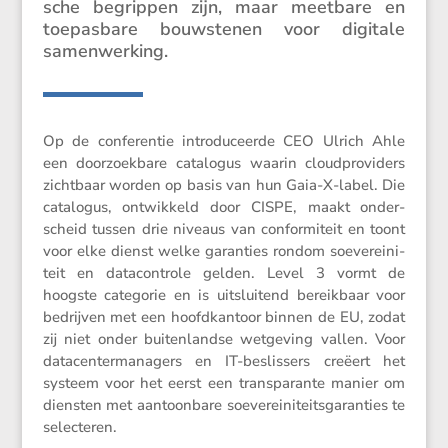
sche begrippen zijn, maar meetbare en
toepas­bare bouwstenen voor digitale
samenwerking.
Op de confe­rentie intro­du­ceerde CEO Ulrich Ahle
een doorzoek­bare catalogus waarin cloud­pro­vi­ders
zicht­baar worden op basis van hun Gaia-X-label. Die
catalogus, ontwik­keld door CISPE, maakt onder­
scheid tussen drie niveaus van confor­mi­teit en toont
voor elke dienst welke garan­ties rondom soeve­rei­ni­
teit en datacon­trole gelden. Level 3 vormt de
hoogste categorie en is uitslui­tend bereik­baar voor
bedrijven met een hoofd­kan­toor binnen de EU, zodat
zij niet onder buiten­landse wetge­ving vallen. Voor
datacenter­managers en IT-beslis­sers creëert het
systeem voor het eerst een trans­pa­rante manier om
diensten met aantoon­bare soeve­rei­ni­teits­ga­ran­ties te
selecteren.