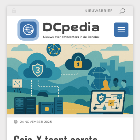
NIEUWSBRIEF

24 NOVEMBER 2025
Gaia‑X toont eerste