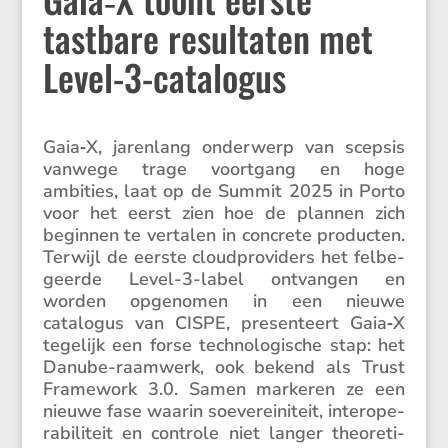
tastbare resultaten met
Level-3-catalogus
Gaia‑X, jaren­lang onder­werp van scepsis
vanwege trage voort­gang en hoge
ambities, laat op de Summit 2025 in Porto
voor het eerst zien hoe de plannen zich
beginnen te vertalen in concrete producten.
Terwijl de eerste cloud­pro­vi­ders het felbe­
geerde Level-3-label ontvangen en
worden opgenomen in een nieuwe
catalogus van CISPE, presen­teert Gaia‑X
tegelijk een forse techno­lo­gi­sche stap: het
Danube-raamwerk, ook bekend als Trust
Frame­work 3.0. Samen markeren ze een
nieuwe fase waarin soeve­rei­ni­teit, inter­o­pe­
ra­bi­li­teit en controle niet langer theore­ti­