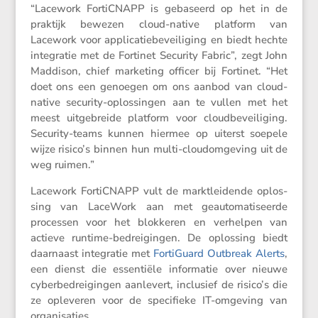
“Lacework FortiCNAPP is gebaseerd op het in de
praktijk bewezen cloud-native platform van
Lacework voor appli­ca­tie­be­vei­li­ging en biedt hechte
integratie met de Fortinet Security Fabric”, zegt John
Maddison, chief marke­ting officer bij Fortinet. “Het
doet ons een genoegen om ons aanbod van cloud-
native security-oplos­singen aan te vullen met het
meest uitge­breide platform voor cloud­be­vei­li­ging.
Security-teams kunnen hiermee op uiterst soepele
wijze risico’s binnen hun multi-cloudom­ge­ving uit de
weg ruimen.”
Lacework FortiCNAPP vult de markt­lei­dende oplos­
sing van LaceWork aan met geauto­ma­ti­seerde
processen voor het blokkeren en verhelpen van
actieve runtime-bedrei­gingen. De oplos­sing biedt
daarnaast integratie met
FortiGuard Outbreak Alerts
,
een dienst die essen­tiële infor­matie over nieuwe
cyber­be­drei­gingen aanle­vert, inclu­sief de risico’s die
ze opleveren voor de speci­fieke IT-omgeving van
organisaties.