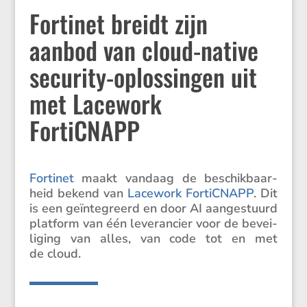
Fortinet breidt zijn
aanbod van cloud-native
security-oplossingen uit
met Lacework
FortiCNAPP
Fortinet
maakt vandaag de beschik­baar­
heid bekend van
Lacework FortiCNAPP
. Dit
is een geïnte­greerd en door AI aange­stuurd
platform van één leveran­cier voor de bevei­
li­ging van alles, van code tot en met
de cloud.