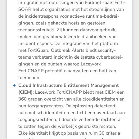
integratie met oplos­singen van Fortinet zoals Forti­
SOAR helpt organi­sa­ties met het stroom­lijnen van
de inciden­tres­pons voor actieve runtime-bedrei­
gingen, zoals gehackte hosts en gestolen
toegangs­sleu­tels. Zij kunnen daarvoor gebruik­
maken van geauto­ma­ti­seerde draai­boeken voor
inciden­tres­pons. De integratie van het platform
met FortiGuard Outbreak Alerts biedt security-
teams verbe­terd inzicht in de laatste cyber­be­drei­
gingen en de punten waarop Lacework
FortiCNAPP poten­tiële aanvallen een halt kan
toeroepen.
Cloud Infra­struc­ture Entit­le­ment Manage­ment
(CIEM):
Lacework FortiCNAPP biedt met CIEM een
360 graden overzicht van alle cloudi­den­ti­teiten en
hun toegangs­rechten. De oplos­sing detec­teert
automa­tisch identi­teiten en licht een overdaad aan
toegangs­rechten uit door de verleende rechten af
te zetten tegen de werke­lijk gebruikte rechten.
Elke identi­teit krijgt op basis van ruim 30 criteria