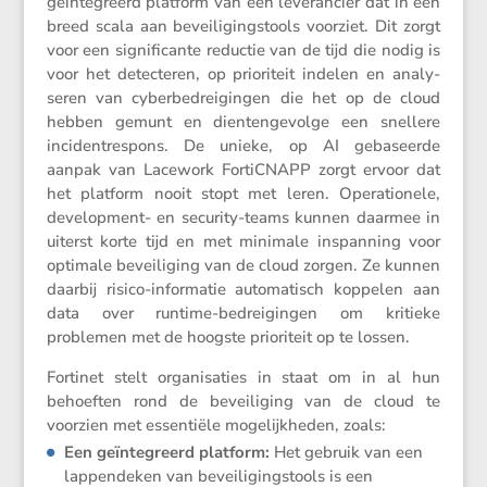
geïnte­greerd platform van één leveran­cier dat in een
breed scala aan bevei­li­gingstools voorziet. Dit zorgt
voor een signi­fi­cante reductie van de tijd die nodig is
voor het detec­teren, op priori­teit indelen en analy­
seren van cyber­be­drei­gingen die het op de cloud
hebben gemunt en dienten­ge­volge een snellere
inciden­tres­pons. De unieke, op AI gebaseerde
aanpak van Lacework FortiCNAPP zorgt ervoor dat
het platform nooit stopt met leren. Opera­ti­o­nele,
devel­op­ment- en security-teams kunnen daarmee in
uiterst korte tijd en met minimale inspan­ning voor
optimale bevei­li­ging van de cloud zorgen. Ze kunnen
daarbij risico-infor­matie automa­tisch koppelen aan
data over runtime-bedrei­gingen om kritieke
problemen met de hoogste priori­teit op te lossen.
Fortinet stelt organi­sa­ties in staat om in al hun
behoeften rond de bevei­li­ging van de cloud te
voorzien met essen­tiële mogelijk­heden, zoals:
Een geïnte­greerd platform:
Het gebruik van een
lappen­deken van bevei­li­gingstools is een