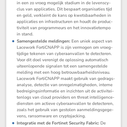
in een zo vroeg mogelijk stadium in de levens­cy­
clus van appli­ca­ties. Dit bespaart organi­sa­ties tijd
en geld, verkleint de kans op kwets­baar­heden in
appli­ca­ties en infra­struc­turen en houdt de produc­
ti­vi­teit van program­meurs en het innova­tie­tempo
in stand.
Samen­ge­stelde meldingen:
Een uniek aspect van
Lacework FortiCNAPP is zijn vermogen om vroeg­
tij­dige tekenen van cyber­aan­vallen te detec­teren.
Voor dit doel verenigt de oplos­sing automa­tisch
uiteen­lo­pende signalen tot een samen­ge­stelde
melding met een hoog betrouw­baar­heids­ni­veau.
Lacework FortiCNAPP maakt gebruik van gedrags­
ana­lyse, detectie van onregel­ma­tig­heden, interne
bedrei­gings­in­for­matie en inzichten uit de activi­tei­
ten­logs van cloud provi­ders en threat intel­li­gence-
diensten om actieve cyber­aan­vallen te detec­teren,
zoals het gebruik van gestolen aanmel­dings­ge­ge­
vens, ransom­ware en cryptojacking.
Integratie met de Fortinet Security Fabric:
De