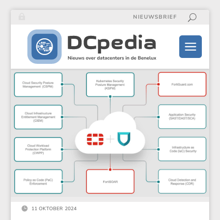
NIEUWSBRIEF

11 OKTOBER 2024