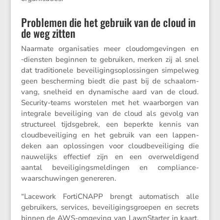
Problemen die het gebruik van de cloud in
de weg zitten
Naarmate organi­sa­ties meer cloudom­ge­vingen en
‑diensten beginnen te gebruiken, merken zij al snel
dat tradi­ti­o­nele bevei­li­gings­op­los­singen simpelweg
geen bescher­ming biedt die past bij de schaal­om­
vang, snelheid en dynami­sche aard van de cloud.
Security-teams worstelen met het waarborgen van
integrale bevei­li­ging van de cloud als gevolg van
struc­tu­reel tijds­ge­brek, een beperkte kennis van
cloud­be­vei­li­ging en het gebruik van een lappen­
deken aan oplos­singen voor cloud­be­vei­li­ging die
nauwe­lijks effec­tief zijn en een overwel­di­gend
aantal bevei­li­gings­mel­dingen en compli­ance-
waarschu­wingen genereren.
“Lacework FortiCNAPP brengt automa­tisch alle
gebrui­kers, services, bevei­li­gings­groepen en secrets
binnen de AWS-omgeving van LawnStarter in kaart.