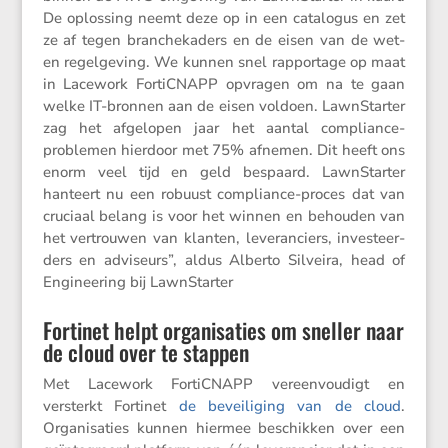
De oplos­sing neemt deze op in een catalogus en zet
ze af tegen branchek­a­ders en de eisen van de wet-
en regel­ge­ving. We kunnen snel rappor­tage op maat
in Lacework FortiCNAPP opvragen om na te gaan
welke IT-bronnen aan de eisen voldoen. LawnStarter
zag het afgelopen jaar het aantal compli­ance-
problemen hierdoor met 75% afnemen. Dit heeft ons
enorm veel tijd en geld bespaard. LawnStarter
hanteert nu een robuust compli­ance-proces dat van
cruciaal belang is voor het winnen en behouden van
het vertrouwen van klanten, leveran­ciers, inves­teer­
ders en adviseurs”, aldus Alberto Silveira, head of
Enginee­ring bij LawnStarter
Fortinet helpt organisaties om sneller naar
de cloud over te stappen
Met Lacework FortiCNAPP vereen­vou­digt en
versterkt Fortinet
de bevei­li­ging van de cloud
.
Organi­sa­ties kunnen hiermee beschikken over een