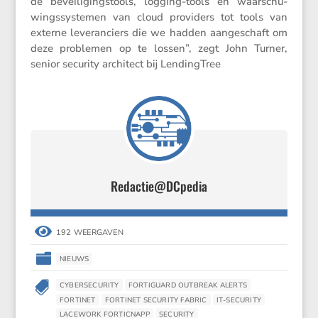
de bevei­li­gingstools, logging-tools en waarschu­
wings­sys­temen van cloud provi­ders tot tools van
externe leveran­ciers die we hadden aange­schaft om
deze problemen op te lossen”, zegt John Turner,
senior security archi­tect bij LendingTree
Redactie@DCpedia

192 WEERGAVEN

NIEUWS

CYBERSECURITY
FORTIGUARD OUTBREAK ALERTS
FORTINET
FORTINET SECURITY FABRIC
IT-SECURITY
LACEWORK FORTICNAPP
SECURITY