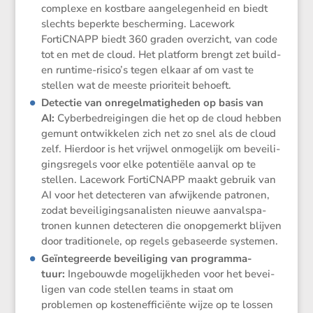
complexe en kostbare aange­le­gen­heid en biedt
slechts beperkte bescher­ming. Lacework
FortiCNAPP biedt 360 graden overzicht, van code
tot en met de cloud. Het platform brengt zet build-
en runtime-risico’s tegen elkaar af om vast te
stellen wat de meeste priori­teit behoeft.
Detectie van onregel­ma­tig­heden op basis van
AI:
Cyber­be­drei­gingen die het op de cloud hebben
gemunt ontwik­kelen zich net zo snel als de cloud
zelf. Hierdoor is het vrijwel onmoge­lijk om bevei­li­
gings­re­gels voor elke poten­tiële aanval op te
stellen. Lacework FortiCNAPP maakt gebruik van
AI voor het detec­teren van afwij­kende patronen,
zodat bevei­li­gings­ana­listen nieuwe aanvals­pa­
tronen kunnen detec­teren die onopge­merkt blijven
door tradi­ti­o­nele, op regels gebaseerde systemen.
Geïnte­greerde bevei­li­ging van program­ma­
tuur:
Ingebouwde mogelijk­heden voor het bevei­
ligen van code stellen teams in staat om
problemen op kosten­ef­fi­ci­ënte wijze op te lossen