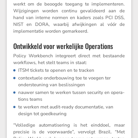
werkt om de beoogde toegang te imple­men­teren.
Wijzi­gingen worden continu gevali­deerd aan de
hand van interne normen en kaders zoals PCI DSS,
NIST en DORA, waarbij afwij­kingen al vóór de
imple­men­tatie worden gemarkeerd.
Ontwikkeld voor werkelijke Operations
Policy Workbench integreert direct met bestaande
workflows, het stelt teams in staat:
ITSM tickets te openen en te tracken
contex­tuele onder­bou­wing toe te voegen ter
onder­steu­ning van beslissingen
nauwer samen te werken tussen security en opera­
tions teams
te werken met audit-ready documen­tatie, van
design tot goedkeuring
“Volle­dige automa­ti­se­ring is het einddoel, maar
precisie is de voorwaarde”, vervolgt Brazil. “Met