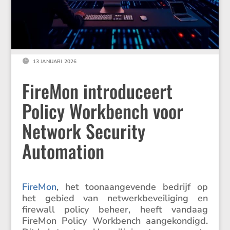

13 JANUARI 2026
FireMon introduceert
Policy Workbench voor
Network Security
Automation
FireMon
, het toonaan­ge­vende bedrijf op
het gebied van netwerk­be­vei­li­ging en
firewall policy beheer, heeft vandaag
FireMon Policy Workbench aange­kon­digd.