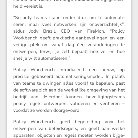
heid vereist is.
“Security teams staan onder druk om te automa­ti­
seren, maar veel netwerken zijn onover­zich­te­lijk”,
aldus Jody Brazil, CEO van FireMon. “Policy
Workbench geeft prakti­sche aanbe­ve­lingen en een
veilige plek om vanaf dag één veran­de­ringen te
ontwerpen, terwijl je zelf bepaalt hoe ver en hoe
snel je wilt automatiseren.”
Policy Workbench intro­du­ceert een nieuw, op
precisie gebaseerd automa­ti­se­rings­model. In plaats
van teams te dwingen alles vooraf te bepalen, past
de software zich aan de werke­lijke omgeving van het
bedrijf aan. Hierdoor kunnen bevei­li­gings­teams
policy regels ontwerpen, valideren en verifi­ëren –
voordat ze worden doorgevoerd.
Policy Workbench geeft begelei­ding voor het
ontwerpen van beleids­re­gels, en geeft aan welke
apparaten, objecten en regels moeten worden bijge­