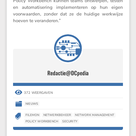
Policy Workbench kunnen teams ontwerpen, testen
en automa­ti­se­ring imple­men­teren op hun eigen
voorwaarden, zonder dat ze de huidige werkwijze
hoeven te veranderen.”
Redactie@DCpedia

372 WEERGAVEN

NIEUWS

FILEMON
NETWERKBEHEER
NETWORK MANAGEMENT
POLICY WORKBENCH
SECURITY