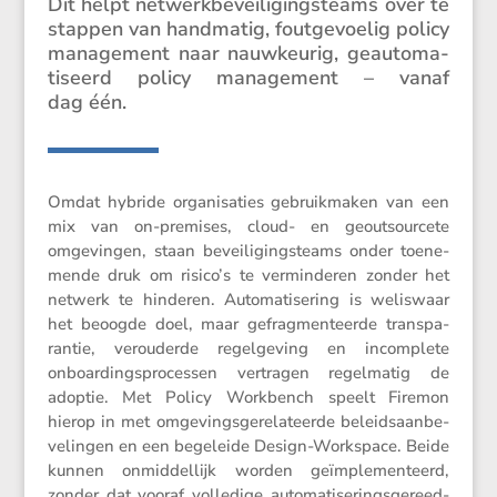
Dit helpt netwerk­be­vei­li­gings­teams over te
stappen van handmatig, foutge­voelig policy
manage­ment naar nauwkeurig, geauto­ma­
ti­seerd policy manage­ment – vanaf
dag één.
Omdat hybride organi­sa­ties gebruik­maken van een
mix van on-premises, cloud- en geoutsour­cete
omgevingen, staan bevei­li­gings­teams onder toene­
mende druk om risico’s te vermin­deren zonder het
netwerk te hinderen. Automa­ti­se­ring is welis­waar
het beoogde doel, maar gefrag­men­teerde trans­pa­
rantie, verou­derde regel­ge­ving en incom­plete
onboar­dings­pro­cessen vertragen regel­matig de
adoptie. Met Policy Workbench speelt Firemon
hierop in met omgevings­ge­re­la­teerde beleids­aan­be­
ve­lingen en een begeleide Design-Workspace. Beide
kunnen onmid­del­lijk worden geïmple­men­teerd,
zonder dat vooraf volle­dige automa­ti­se­rings­ge­reed­