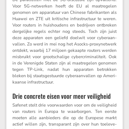
Voor 5G-netwerken heeft de EU al maatre­gelen
genomen om appara­tuur van Chinese fabri­kanten als
Huawei en ZTE uit kriti­sche infra­struc­tuur te weren.
Voor routers in huishou­dens en bedrijven ontbreken
derge­lijke regels echter nog steeds. Toch zijn juist
deze apparaten een geliefd doelwit voor cyber­aan­
vallen. Zo werd in mei nog het Asocks-proxy­net­werk
ontdekt, waarbij 17 miljoen gekaapte routers werden
misbruikt voor groot­scha­lige cyber­cri­mi­na­li­teit. Ook
in de Verenigde Staten zijn al maatre­gelen genomen
tegen TP-Link, nadat hun apparaten betrokken
bleken bij staats­ge­stuurde cyber­aan­vallen op Ameri­
kaanse infrastructuur.
Drie concrete eisen voor meer veiligheid
Safenet stelt drie voorwaarden voor om de veilig­heid
van routers in Europa te waarborgen. Ten eerste
moeten alle aanbie­ders die op de Europese markt
actief willen zijn, trans­pa­rant zijn over hun toele­ve­