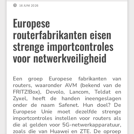

16 JUNI 2026
Europese
routerfabrikanten eisen
strenge importcontroles
voor netwerkveiligheid
Een groep Europese fabri­kanten van
routers, waaronder AVM (bekend van de
FRITZ!Box), Devolo, Lancom, Teldat en
Zyxel, heeft de handen ineen­ge­slagen
onder de naam Safenet. Hun doel? De
Europese Unie moet dezelfde strenge
import­con­troles instellen voor routers als
die al gelden voor 5G-netwerk­ap­pa­ra­tuur,
zoals die van Huawei en ZTE. De oproep