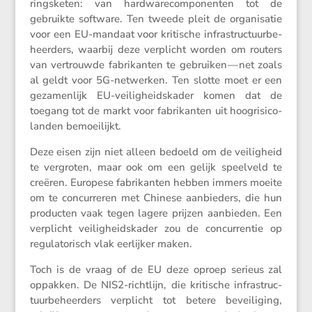
rings­keten: van hardwa­re­com­po­nenten tot de
gebruikte software. Ten tweede pleit de organi­satie
voor een EU-mandaat voor kriti­sche infra­struc­tuur­be­
heer­ders, waarbij deze verplicht worden om routers
van vertrouwde fabri­kanten te gebruiken — net zoals
al geldt voor 5G-netwerken. Ten slotte moet er een
gezamen­lijk EU-veilig­heids­kader komen dat de
toegang tot de markt voor fabri­kanten uit hoogri­si­co­
landen bemoeilijkt.
Deze eisen zijn niet alleen bedoeld om de veilig­heid
te vergroten, maar ook om een gelijk speel­veld te
creëren. Europese fabri­kanten hebben immers moeite
om te concur­reren met Chinese aanbie­ders, die hun
producten vaak tegen lagere prijzen aanbieden. Een
verplicht veilig­heids­kader zou de concur­rentie op
regula­to­risch vlak eerlijker maken.
Toch is de vraag of de EU deze oproep serieus zal
oppakken. De NIS2-richt­lijn, die kriti­sche infra­struc­
tuur­be­heer­ders verplicht tot betere bevei­li­ging,