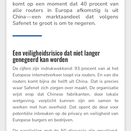
komt op een moment dat 40 procent van
alle routers in Europa afkom­stig is uit
China — een markt­aan­deel dat volgens
Safenet te groot is om te negeren.
Een veiligheidsrisico dat niet langer
genegeerd kan worden
De cijfers zijn indruk­wek­kend: 93 procent van al het
Europese inter­net­ver­keer loopt via routers. En van die
routers komt bijna de helft uit China. Dat is precies
waar Safenet zich zorgen over maakt. De organi­satie
wijst erop dat Chinese fabri­kanten, door lokale
wetge­ving, verplicht kunnen zijn om samen te
werken met hun overheid. Dat opent de deur voor
poten­tiële inbreuken op de privacy en veilig­heid van
Europese burgers en bedrijven.
De paral­lellen met de 5G-discussie zijn opval­lend.