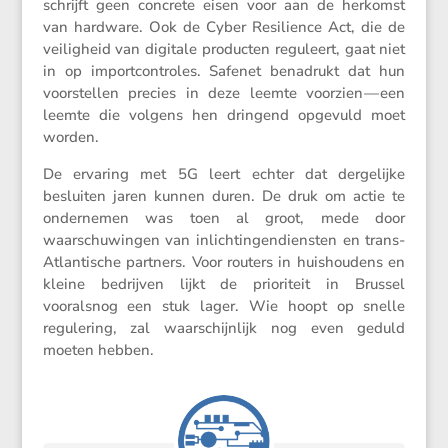
schrijft geen concrete eisen voor aan de herkomst
van hardware. Ook de Cyber Resilience Act, die de
veilig­heid van digitale producten reguleert, gaat niet
in op import­con­troles. Safenet benadrukt dat hun
voorstellen precies in deze leemte voorzien — een
leemte die volgens hen dringend opgevuld moet
worden.
De ervaring met 5G leert echter dat derge­lijke
besluiten jaren kunnen duren. De druk om actie te
onder­nemen was toen al groot, mede door
waarschu­wingen van inlich­tin­gen­dien­sten en trans-
Atlan­ti­sche partners. Voor routers in huishou­dens en
kleine bedrijven lijkt de priori­teit in Brussel
vooralsnog een stuk lager. Wie hoopt op snelle
regule­ring, zal waarschijn­lijk nog even geduld
moeten hebben.