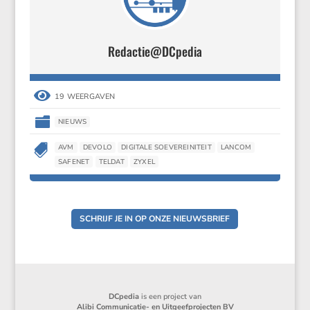
Redactie@DCpedia

19 WEERGAVEN

NIEUWS

AVM
DEVOLO
DIGITALE SOEVEREINITEIT
LANCOM
SAFENET
TELDAT
ZYXEL
SCHRIJF JE IN OP ONZE NIEUWSBRIEF
DCpedia
is een project van
Alibi Communicatie- en Uitgeefprojecten BV