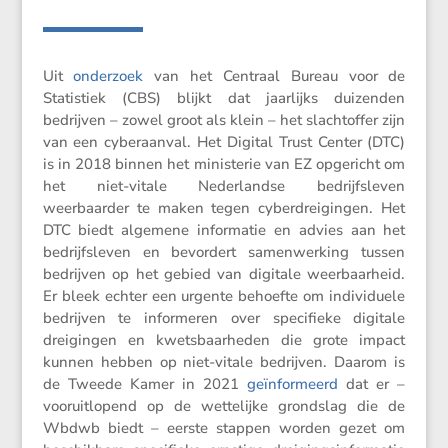
Uit
onder­zoek
van het Centraal Bureau voor de
Statis­tiek (CBS) blijkt dat jaarlijks duizenden
bedrijven – zowel groot als klein – het slacht­offer zijn
van een cyber­aanval. Het Digital Trust Center (DTC)
is in 2018 binnen het minis­terie van EZ opgericht om
het niet-vitale Neder­landse bedrijfs­leven
weerbaarder te maken tegen cyber­drei­gingen. Het
DTC biedt algemene infor­matie en advies aan het
bedrijfs­leven en bevor­dert samen­wer­king tussen
bedrijven op het gebied van digitale weerbaar­heid.
Er bleek echter een urgente behoefte om indivi­duele
bedrijven te infor­meren over speci­fieke digitale
dreigingen en kwets­baar­heden die grote impact
kunnen hebben op niet-vitale bedrijven. Daarom is
de Tweede Kamer in 2021
geïnfor­meerd
dat er –
vooruit­lo­pend op de wette­lijke grond­slag die de
Wbdwb biedt – eerste stappen worden gezet om