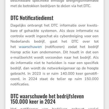
beschik­bare speci­fieke ernstige dreigings­in­for­matie
met de betrokken bedrijven te delen via het DTC.
DTC Notificatiedienst
Dagelijks ontvangt het DTC infor­matie over kwets­
bare of gehackte systemen. Als deze infor­matie na
controle wordt ingeschat als cyber­drei­ging voor een
Neder­lands bedrijf, gaat het DTC over tot
het
waarschuwen
(notifi­ceren) zodat het bedrijf
hierop actie kan onder­nemen. Dit houdt in dat een
e‑mailbericht wordt verzonden naar het bedrijf. Als
de infor­matie niet te herleiden is naar een speci­fiek
bedrijf, dan wordt de netwerk­ei­ge­naar op de hoogte
gebracht. In 2023 is er ruim 140.000 keer genoti­fi­
ceerd, in 2024 staat de teller op ruim 150.000
notificaties.
DTC waarschuwde het bedrijfsleven
150.000 keer in 2024