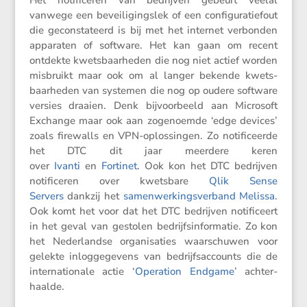
Het notifi­ceren van bedrijven gebeurt veelal
vanwege een bevei­li­gingslek of een confi­gu­ra­tie­fout
die gecon­sta­teerd is bij met het internet verbonden
apparaten of software. Het kan gaan om recent
ontdekte kwets­baar­heden die nog niet actief worden
misbruikt maar ook om al langer bekende kwets­
baar­heden van systemen die nog op oudere software
versies draaien. Denk bijvoor­beeld aan Micro­soft
Exchange maar ook aan zogenoemde ‘edge devices’
zoals firewalls en VPN-oplos­singen. Zo notifi­ceerde
het DTC dit jaar meerdere keren
over
Ivanti
en
Fortinet
. Ook kon het DTC bedrijven
notifi­ceren over kwets­bare
Qlik Sense
Servers
dankzij het
samen­wer­kings­ver­band Melissa
.
Ook komt het voor dat het DTC bedrijven notifi­ceert
in het geval van gestolen bedrijfs­in­for­matie. Zo kon
het Neder­landse organi­sa­ties waarschuwen voor
gelekte inlog­ge­ge­vens van bedrijfs­ac­counts die de
inter­na­ti­o­nale actie ‘
Opera­tion Endgame
’ achter­
haalde.