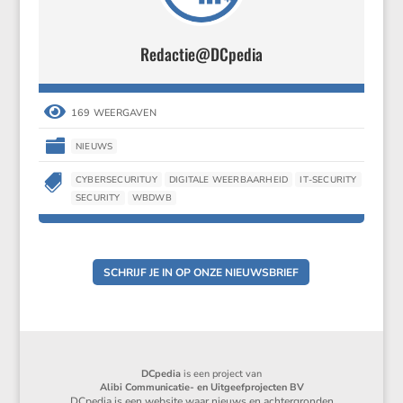
Redactie@DCpedia

169 WEERGAVEN

NIEUWS

CYBERSECURITUY
DIGITALE WEERBAARHEID
IT-SECURITY
SECURITY
WBDWB
SCHRIJF JE IN OP ONZE NIEUWSBRIEF
DCpedia
is een project van
Alibi Communicatie- en Uitgeefprojecten BV
DCpedia is een website waar nieuws en achtergronden