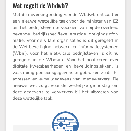
Wat regelt de Wbdwb?
Met de inwer­king­tre­ding van de Wbdwb ontstaat er
een nieuwe wette­lijke taak voor de minister van EZ
om het bedrijfs­leven te voorzien van bij de overheid
bekende bedrijfs­spe­ci­fieke ernstige dreigings­in­for­
matie. Voor de vitale organi­sa­ties is dit geregeld in
de Wet bevei­li­ging netwerk- en infor­ma­tie­sys­temen
(Wbni), voor het niet-vitale bedrijfs­leven is dit nu
geregeld in de Wbdwb. Voor het notifi­ceren over
digitale kwets­baar­heden en bevei­li­gings­lekken, is
vaak nodig persoons­ge­ge­vens te gebruiken zoals IP-
adressen en e‑mailgegevens van medewer­kers. De
nieuwe wet zorgt voor de wette­lijke grond­slag om
deze gegevens te verwerken bij het uitvoeren van
deze wette­lijke taak.