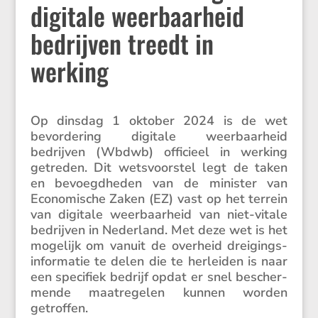
digitale weerbaarheid
bedrijven treedt in
werking
Op dinsdag 1 oktober 2024 is de wet
bevor­de­ring digitale weerbaar­heid
bedrijven (Wbdwb) officieel in werking
getreden. Dit wetsvoor­stel legt de taken
en bevoegd­heden van de minister van
Econo­mi­sche Zaken (EZ) vast op het terrein
van digitale weerbaar­heid van niet-vitale
bedrijven in Neder­land. Met deze wet is het
mogelijk om vanuit de overheid dreigings­
in­for­matie te delen die te herleiden is naar
een speci­fiek bedrijf opdat er snel bescher­
mende maatre­gelen kunnen worden
getroffen.