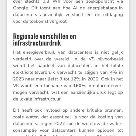
over slechts 0,3 Wh voor een zoekop­dracht via
Google. Dit toont aan hoe AI de energie­ba­lans in
datacen­ters aanzien­lijk verstoort en de uitda­ging
voor de toekomst vergroot.
Regionale verschillen en
infrastructuurdruk
Het energie­ver­bruik van datacen­ters is niet gelijk
verdeeld over de wereld. In de VS bijvoor­beeld
wordt het aandeel van datacen­ters in het totale
elektri­ci­teits­ver­bruik verwacht te stijgen van 4% in
2023 naar maar liefst 9 tot 12% in 2030. Ook in het
VK wordt een toename van
160%
in datacenter­ver­
mogen verwacht, wat een aanzien­lijke druk legt op
de lokale infrastructuur.
Dit heeft ook invloed op andere kritieke bronnen,
zoals water, dat essen­tieel is voor de koeling van
datacen­ters. Tegen 2027 zou de wereld­wijde water­
con­sumptie voor datacen­ters kunnen oplopen tot