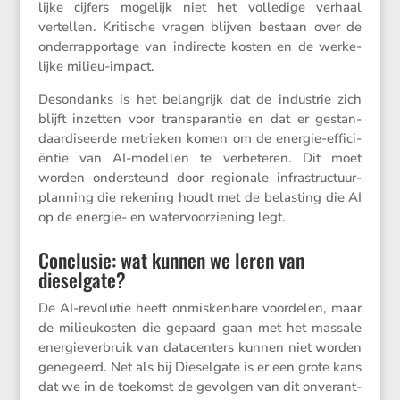
lijke cijfers mogelijk niet het volle­dige verhaal
vertellen. Kriti­sche vragen blijven bestaan over de
onder­rap­por­tage van indirecte kosten en de werke­
lijke milieu-impact.
Deson­danks is het belang­rijk dat de industrie zich
blijft inzetten voor trans­pa­rantie en dat er gestan­
daar­di­seerde metrieken komen om de energie-effici­
ëntie van AI-modellen te verbe­teren. Dit moet
worden onder­steund door regio­nale infra­struc­tuur­
plan­ning die rekening houdt met de belas­ting die AI
op de energie- en water­voor­zie­ning legt.
Conclusie: wat kunnen we leren van
dieselgate?
De AI-revolutie heeft onmis­ken­bare voordelen, maar
de milieu­kosten die gepaard gaan met het massale
energie­ver­bruik van datacen­ters kunnen niet worden
genegeerd. Net als bij Diesel­gate is er een grote kans
dat we in de toekomst de gevolgen van dit onver­ant­