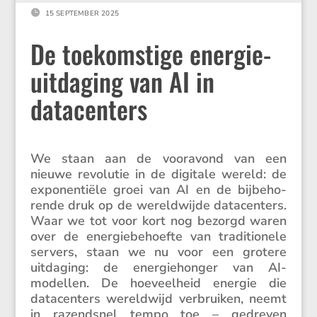

15 SEPTEMBER 2025
De toekomstige energie-
uitdaging van AI in
datacenters
We staan aan de vooravond van een
nieuwe revolutie in de digitale wereld: de
exponen­tiële groei van AI en de bijbe­ho­
rende druk op de wereld­wijde datacen­ters.
Waar we tot voor kort nog bezorgd waren
over de energie­be­hoefte van tradi­ti­o­nele
servers, staan we nu voor een grotere
uitda­ging: de energie­honger van AI-
modellen. De hoeveel­heid energie die
datacen­ters wereld­wijd verbruiken, neemt
in razend­snel tempo toe – gedreven