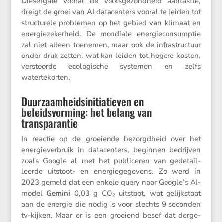
Diesel­gate vooral de volks­ge­zond­heid aantastte,
dreigt de groei van AI datacen­ters vooral te leiden tot
struc­tu­rele problemen op het gebied van klimaat en
energie­ze­ker­heid. De mondiale energie­con­sumptie
zal niet alleen toenemen, maar ook de infra­struc­tuur
onder druk zetten, wat kan leiden tot hogere kosten,
verstoorde ecolo­gi­sche systemen en zelfs
watertekorten.
Duurzaamheidsinitiatieven en
beleidsvorming: het belang van
transparantie
In reactie op de groei­ende bezorgd­heid over het
energie­ver­bruik in datacen­ters, beginnen bedrijven
zoals Google al met het publi­ceren van gedetail­
leerde uitstoot- en energie­ge­ge­vens. Zo werd in
2023 gemeld dat een enkele query naar Google’s AI-
model
Gemini
0,03 g CO₂ uitstoot, wat gelijk­staat
aan de energie die nodig is voor slechts 9 seconden
tv-kijken. Maar er is een groeiend besef dat derge­