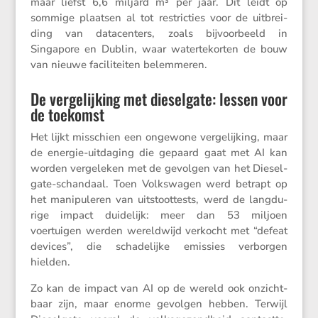
maar liefst 6,6 miljard m³ per jaar. Dit leidt op
sommige plaatsen al tot restric­ties voor de uitbrei­
ding van datacen­ters, zoals bijvoor­beeld in
Singapore en Dublin, waar water­te­korten de bouw
van nieuwe facili­teiten belemmeren.
De vergelijking met dieselgate: lessen voor
de toekomst
Het lijkt misschien een ongewone verge­lij­king, maar
de energie-uitda­ging die gepaard gaat met AI kan
worden verge­leken met de gevolgen van het Diesel­
gate-schan­daal. Toen Volks­wagen werd betrapt op
het manipu­leren van uitstoot­tests, werd de langdu­
rige impact duide­lijk: meer dan 53 miljoen
voertuigen werden wereld­wijd verkocht met “defeat
devices”, die schade­lijke emissies verborgen
hielden.
Zo kan de impact van AI op de wereld ook onzicht­
baar zijn, maar enorme gevolgen hebben. Terwijl