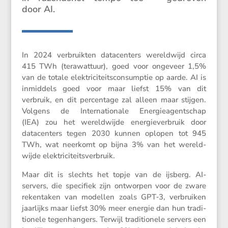
door AI.
In 2024 verbruikten datacen­ters wereld­wijd circa
415 TWh (terawattuur), goed voor ongeveer 1,5%
van de totale elektri­ci­teits­con­sumptie op aarde. AI is
inmid­dels goed voor maar liefst 15% van dit
verbruik, en dit percen­tage zal alleen maar stijgen.
Volgens de Inter­na­ti­o­nale Energie­agent­schap
(IEA) zou het wereld­wijde energie­ver­bruik door
datacen­ters tegen 2030 kunnen oplopen tot 945
TWh, wat neerkomt op bijna 3% van het wereld­
wijde elektriciteitsverbruik.
Maar dit is slechts het topje van de ijsberg. AI-
servers, die speci­fiek zijn ontworpen voor de zware
reken­taken van modellen zoals GPT‑3, verbruiken
jaarlijks maar liefst 30% meer energie dan hun tradi­
ti­o­nele tegen­han­gers. Terwijl tradi­ti­o­nele servers een