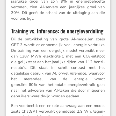
jaarlijkse groei van zo’n 9% in energie­be­hoefte
vertonen, zien AI-servers een jaarlijkse groei van
30%. Dit geeft de schaal van de uitda­ging aan die
voor ons ligt.
Training vs. Inference: de energieverdeling
Bij de ontwik­ke­ling van grote AI-modellen zoals
GPT‑3 wordt er onnoe­me­lijk veel energie verbruikt.
De training van een derge­lijk model verbruikt meer
dan 1287 MWh elektri­ci­teit, met een CO₂-uitstoot
die gelijk­staat aan het jaarlijks rijden van 112 benzi­
ne­au­to’s. Dit staat in schril contrast met het
dagelijkse gebruik van AI, ofwel
inference
, waarvoor
het meren­deel van de energie wordt
gebruikt: 60% van het totale energie­ver­bruik gaat
naar het uitvoeren van AI-taken die door miljoenen
gebrui­kers wereld­wijd worden gedaan.
Een voorbeeld: een enkele aanvraag aan een model
zoals ChatGPT verbruikt gemid­deld 2,9 Wh, tegen­