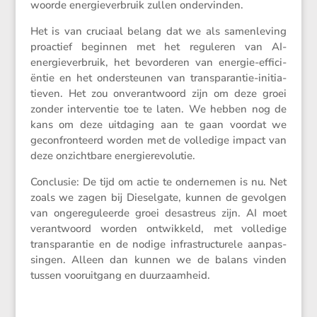
woorde energie­ver­bruik zullen ondervinden.
Het is van cruciaal belang dat we als samen­le­ving
proac­tief beginnen met het reguleren van AI-
energie­ver­bruik, het bevor­deren van energie-effici­
ëntie en het onder­steunen van trans­pa­rantie-initi­a­
tieven. Het zou onver­ant­woord zijn om deze groei
zonder inter­ventie toe te laten. We hebben nog de
kans om deze uitda­ging aan te gaan voordat we
gecon­fron­teerd worden met de volle­dige impact van
deze onzicht­bare energierevolutie.
Conclusie: De tijd om actie te onder­nemen is nu. Net
zoals we zagen bij Diesel­gate, kunnen de gevolgen
van ongere­gu­leerde groei desastreus zijn. AI moet
verant­woord worden ontwik­keld, met volle­dige
trans­pa­rantie en de nodige infra­struc­tu­rele aanpas­
singen. Alleen dan kunnen we de balans vinden
tussen vooruit­gang en duurzaamheid.