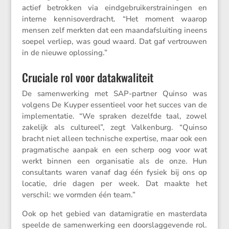
actief betrokken via eindge­brui­kers­trai­ningen en
interne kennis­over­dracht. “Het moment waarop
mensen zelf merkten dat een maand­af­slui­ting ineens
soepel verliep, was goud waard. Dat gaf vertrouwen
in de nieuwe oplossing.”
Cruciale rol voor datakwaliteit
De samen­wer­king met SAP-partner Quinso was
volgens De Kuyper essen­tieel voor het succes van de
imple­men­tatie. “We spraken dezelfde taal, zowel
zakelijk als cultu­reel”, zegt Valken­burg. “Quinso
bracht niet alleen techni­sche exper­tise, maar ook een
pragma­ti­sche aanpak en een scherp oog voor wat
werkt binnen een organi­satie als de onze. Hun
consul­tants waren vanaf dag één fysiek bij ons op
locatie, drie dagen per week. Dat maakte het
verschil: we vormden één team.”
Ook op het gebied van datami­gratie en master­data
speelde de samen­wer­king een doorslag­ge­vende rol.