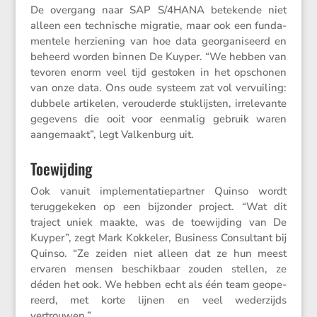
De overgang naar SAP S/​4HANA betekende niet
alleen een techni­sche migratie, maar ook een funda­
men­tele herzie­ning van hoe data georga­ni­seerd en
beheerd worden binnen De Kuyper. “We hebben van
tevoren enorm veel tijd gestoken in het opschonen
van onze data. Ons oude systeem zat vol vervui­ling:
dubbele artikelen, verou­derde stuklijsten, irrele­vante
gegevens die ooit voor eenmalig gebruik waren
aange­maakt”, legt Valken­burg uit.
Toewijding
Ook vanuit imple­men­ta­tie­partner Quinso wordt
terug­ge­keken op een bijzonder project. “Wat dit
traject uniek maakte, was de toewij­ding van De
Kuyper”, zegt Mark Kokkeler, Business Consul­tant bij
Quinso. “Ze zeiden niet alleen dat ze hun meest
ervaren mensen beschik­baar zouden stellen, ze
déden het ook. We hebben echt als één team geope­
reerd, met korte lijnen en veel weder­zijds
vertrouwen.”