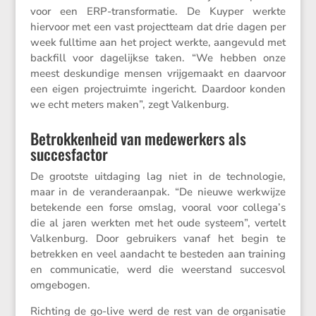
voor een ERP-trans­for­matie. De Kuyper werkte
hiervoor met een vast project­team dat drie dagen per
week fulltime aan het project werkte, aange­vuld met
backfill voor dagelijkse taken. “We hebben onze
meest deskun­dige mensen vrijge­maakt en daarvoor
een eigen projec­t­ruimte ingericht. Daardoor konden
we echt meters maken”, zegt Valkenburg.
Betrokkenheid van medewerkers als
succesfactor
De grootste uitda­ging lag niet in de techno­logie,
maar in de veran­der­aanpak. “De nieuwe werkwijze
betekende een forse omslag, vooral voor collega’s
die al jaren werkten met het oude systeem”, vertelt
Valken­burg. Door gebrui­kers vanaf het begin te
betrekken en veel aandacht te besteden aan training
en commu­ni­catie, werd die weerstand succesvol
omgebogen.
Richting de go-live werd de rest van de organi­satie