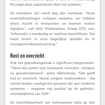
Nu loopt alles automa­tisch door het systeem.”
De voordelen zijn vanaf dag één merkbaar. “Onze
maand­af­slui­tingen verlopen soepeler, we hebben
direct inzicht in knelpunten en kunnen sneller
ingrijpen”, vult Jelle Walboo­mers, Group CFO, aan.
“Infor­matie is eenduidig en realtime beschik­baar. Dat
helpt enorm in onze dagelijkse operatie én in
managementbesluitvorming.”
Rust en overzicht
Ook het gebrui­kers­gemak is signi­fi­cant toege­nomen.
“Taken die eerder veel handwerk vereisten, verlopen
nu geauto­ma­ti­seerd”, aldus Valken­burg. “Dat geeft
rust en overzicht. Vooral jongere medewer­kers – die
vanuit eerdere werkge­vers gewend zijn aan moderne
systemen – reageren erg positief op de gebruiks­
vrien­de­lijk­heid van SAP.”
De beschik­baar­heid van betrouw­bare data op één