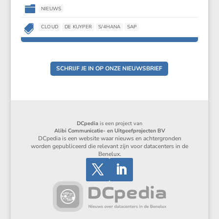

NIEUWS

CLOUD
DE KUYPER
S/4HANA
SAP
SCHRIJF JE IN OP ONZE NIEUWSBRIEF
DCpedia
is een project van
Alibi Communicatie- en Uitgeefprojecten BV
DCpedia is een website waar nieuws en achtergronden
worden gepubliceerd die relevant zijn voor datacenters in de
Benelux.