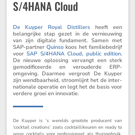
S/​4HANA Cloud
De Kuyper Royal Distil­lers
heeft een
belang­rijke stap gezet in de vernieu­wing
van zijn digitale funda­ment. Samen met
SAP-partner
Quinso
koos het familie­be­drijf
voor
SAP S/​4HANA Cloud, public edition
.
De nieuwe oplos­sing vervangt een sterk
gemodi­fi­ceerde en verou­derde ERP-
omgeving. Daarmee vergroot De Kuyper
zijn wendbaar­heid, stroom­lijnt het de inter­
na­ti­o­nale operatie en legt het de basis voor
verdere groei en innovatie.
De Kuyper is ’s werelds grootste produ­cent van
‘cocktail creations’ zoals cocktail­li­keuren en ready to
serve cocktails voor profes­si­o­neel als thuis­ge­bruik.