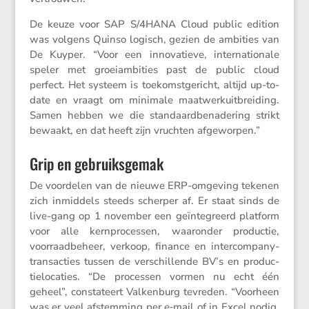
De keuze voor SAP S/​4HANA Cloud public edition
was volgens Quinso logisch, gezien de ambities van
De Kuyper. “Voor een innova­tieve, inter­na­ti­o­nale
speler met groei­am­bi­ties past de public cloud
perfect. Het systeem is toekomst­ge­richt, altijd up-to-
date en vraagt om minimale maatwerk­uit­brei­ding.
Samen hebben we die standaard­be­na­de­ring strikt
bewaakt, en dat heeft zijn vruchten afgeworpen.”
Grip en gebruiksgemak
De voordelen van de nieuwe ERP-omgeving tekenen
zich inmid­dels steeds scherper af. Er staat sinds de
live-gang op 1 november een geïnte­greerd platform
voor alle kernpro­cessen, waaronder productie,
voorraad­be­heer, verkoop, finance en inter­com­pany-
trans­ac­ties tussen de verschil­lende BV’s en produc­
tie­lo­ca­ties. “De processen vormen nu echt één
geheel”, consta­teert Valken­burg tevreden. “Voorheen
was er veel afstem­ming per e‑mail of in Excel nodig.