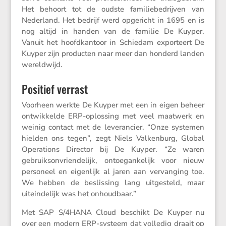
Het behoort tot de oudste familie­be­drijven van
Neder­land. Het bedrijf werd opgericht in 1695 en is
nog altijd in handen van de familie De Kuyper.
Vanuit het hoofd­kan­toor in Schiedam expor­teert De
Kuyper zijn producten naar meer dan honderd landen
wereldwijd.
Positief verrast
Voorheen werkte De Kuyper met een in eigen beheer
ontwik­kelde ERP-oplos­sing met veel maatwerk en
weinig contact met de leveran­cier. “Onze systemen
hielden ons tegen”, zegt Niels Valken­burg, Global
Opera­tions Director bij De Kuyper. “Ze waren
gebruiks­on­vrien­de­lijk, ontoe­gan­ke­lijk voor nieuw
perso­neel en eigen­lijk al jaren aan vervan­ging toe.
We hebben de beslis­sing lang uitge­steld, maar
uitein­de­lijk was het onhoudbaar.”
Met SAP S/​4HANA Cloud beschikt De Kuyper nu
over een modern ERP-systeem dat volledig draait op