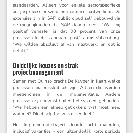
standaarden. Alleen voor enkele sector­spe­ci­fieke
accijns­pro­cessen werd een extensie ontwik­keld. De
exten­sies zijn in SAP public cloud zelf gebouwd via
de mogelijk­heden die SAP daarin biedt. “Wat mij
positief verraste, is dat 98 procent van onze
processen in de standaard past”, aldus Valken­burg.
“We wilden absoluut af van maatwerk, en dat is
gelukt.”
Duidelijke keuzes en strak
projectmanagement
Samen met Quinso bracht De Kuyper in kaart welke
processen busines­skri­tisch zijn. Alleen die werden
meege­nomen in de imple­men­tatie. Andere
processen zijn bewust buiten het systeem gehouden.
“We hebben een streep getrokken: wat moet mee,
wat niet? Die disci­pline was essentieel.”
Het imple­men­ta­tie­tra­ject duurde acht maanden,
inclu­sief vakan­ties – een uitzon­der­lijk korte periode