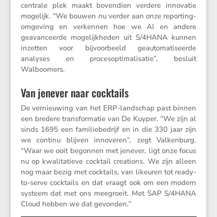
centrale plek maakt boven­dien verdere innovatie
mogelijk. “We bouwen nu verder aan onze repor­ting-
omgeving en verkennen hoe we AI en andere
geavan­ceerde mogelijk­heden uit S/​4HANA kunnen
inzetten voor bijvoor­beeld geauto­ma­ti­seerde
analyses en procesop­ti­ma­li­satie”, besluit
Walboomers.
Van jenever naar cocktails
De vernieu­wing van het ERP-landschap past binnen
een bredere trans­for­matie van De Kuyper. “We zijn al
sinds 1695 een familie­be­drijf en in die 330 jaar zijn
we continu blijven innoveren”, zegt Valken­burg.
“Waar we ooit begonnen met jenever, ligt onze focus
nu op kwali­ta­tieve cocktail creations. We zijn alleen
nog maar bezig met cocktails, van likeuren tot ready-
to-serve cocktails en dat vraagt ook om een modern
systeem dat met ons meegroeit. Met SAP S/​4HANA
Cloud hebben we dat gevonden.”