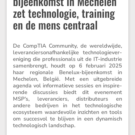
bijeenkomst in Mechelen
zet technologie, training
en de mens centraal
De CompTIA Commu­nity, de wereld­wijde,
leveran­ciers­on­af­han­ke­lijke techno­lo­gie­ver­
e­ni­ging die profes­si­o­nals uit de IT-industrie
samen­brengt, houdt op 6 februari 2025
haar regio­nale Benelux-bijeen­komst in
Mechelen, België. Met een uitge­breide
agenda vol infor­ma­tieve sessies en inspi­re­
rende discus­sies biedt dit evene­ment
MSP’s, leveran­ciers, distri­bu­teurs en
andere bedrijven in het techno­lo­gi­sche
ecosys­teem waarde­volle inzichten en tools
om succesvol te blijven in een dynamisch
techno­lo­gisch landschap.