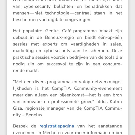
van cyber­se­cu­rity belichten en benadrukken dat
mensen — niet techno­logie — centraal staan in het
beschermen van digitale omgevingen.
Het populaire Genius Café-programma maakt zijn
debuut in de Benelux-regio en biedt één-op-één
sessies met experts om vaardig­heden in sales,
marke­ting en cyber­se­cu­rity aan te scherpen. Deze
prakti­sche sessies voorzien bedrijven van de tools die
nodig zijn om succesvol te zijn in een concur­re­
rende markt.
“Met een divers programma en volop netwerk­mo­ge­
lijk­heden is het CompTIA Commu­nity-evene­ment
meer dan alleen een bijeen­komst — het is een bron
van innovatie en profes­si­o­nele groei,” aldus Katrin
Giza, regio­nale manager van de CompTIA Commu­
nity – Benelux.
Bezoek de
registra­tie­pa­gina
van het aanstaande
evene­ment in Mechelen voor meer infor­matie en om