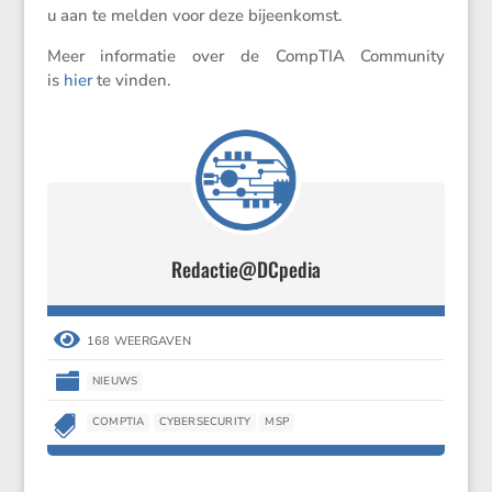
u aan te melden voor deze bijeenkomst.
Meer infor­matie over de CompTIA Commu­nity
is
hier
te vinden.
Redactie@DCpedia

168 WEERGAVEN

NIEUWS

COMPTIA
CYBERSECURITY
MSP