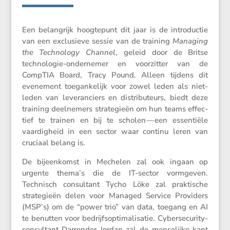
Een belang­rijk hoogte­punt dit jaar is de intro­ductie
van een exclu­sieve sessie van de training
Managing
the Techno­logy Channel
, geleid door de Britse
techno­logie-onder­nemer en voorzitter van de
CompTIA Board, Tracy Pound. Alleen tijdens dit
evene­ment toegan­ke­lijk voor zowel leden als niet-
leden van leveran­ciers en distri­bu­teurs, biedt deze
training deelne­mers strate­gieën om hun teams effec­
tief te trainen en bij te scholen — een essen­tiële
vaardig­heid in een sector waar continu leren van
cruciaal belang is.
De bijeen­komst in Mechelen zal ook ingaan op
urgente thema’s die de IT-sector vormgeven.
Technisch consul­tant Tycho Löke zal prakti­sche
strate­gieën delen voor Managed Service Provi­ders
(MSP’s) om de “power trio” van data, toegang en AI
te benutten voor bedrijfsop­ti­ma­li­satie. Cyber­se­cu­rity-
consul­tant Darrender Jordan zal de mense­lijke kant