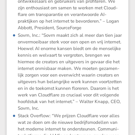
ontwik­ke­laars en gebrui­kers van profi­teren. We
zijn enthou­siast om samen te werken met Cloud­
flare om trans­pa­rantie en verant­woorde AI-
praktijken op het internet te bevor­deren.” – Logan
Abbott, Presi­dent, SourceForge
Sovrn, Inc.: “Sovrn maakt zich al meer dan tien jaar
onver­moei­baar sterk voor een open en vrij internet.
Hoewel AI enorme kansen biedt om de mense­lijke
kennis en welvaart te vergroten, brengen we
hiermee de creators en uitge­vers in gevaar die het
internet onmis­baar maken. We moeten gezamen­
lijk zorgen voor een evenwicht waarin creators en
uitge­vers hun belang­rijke werk kunnen voort­zetten
en in de toekomst kunnen floreren. Daarom is het
werk van Cloud­flare zo cruciaal voor dit volgende
hoofd­stuk van het internet.” – Walter Knapp, CEO,
Sovrn, Inc.
Stack Overflow: “We prijzen Cloud­flare voor alles
wat ze doen om de nieuwe bedrijfs­mo­dellen van
het moderne internet te onder­steunen. Commu­ni­