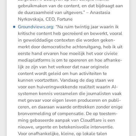
gebruik­maken van de content, en dat bijdraagt aan
de duurzaam­heid van uitge­vers.” – Anastasia
Nyrkovs­kaja, CEO, Fortune
Ground​views​.org
: “Na ruim twintig jaar waarin ik
kriti­sche content heb gecre­ëerd en bewerkt, vooral
in geweld­da­dige contexten die worden geken­
merkt door democra­ti­sche achter­uit­gang, heb ik uit
eerste hand ervaren hoe moeilijk het voor civiele
media­plat­forms is om te opereren en hoe afhan­ke­
lijk ze zijn van het verkeer dat naar origi­nele
content wordt geleid om hun activi­teiten te
kunnen voort­zetten. Vandaag de dag staan we
voor een huive­ring­wek­kende reali­teit waarin AI-
systemen kennis verza­melen die journa­listen vaak
met gevaar voor eigen leven produ­ceren en publi­
ceren, en daaraan waarde onttrekken zonder enige
bronver­mel­ding of compen­satie. De op toestem­
ming gebaseerde aanpak van Cloud­flare is een
nieuwe, urgente en beteke­nis­volle inter­ventie.
Voor onafhan­ke­lijke, kleine, op lokale talen