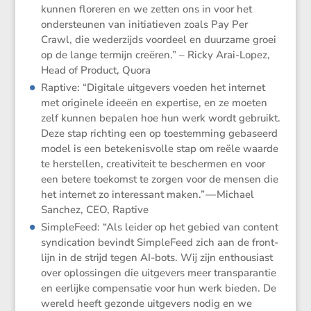
kunnen floreren en we zetten ons in voor het
onder­steunen van initi­a­tieven zoals Pay Per
Crawl, die weder­zijds voordeel en duurzame groei
op de lange termijn creëren.” – Ricky Arai-Lopez,
Head of Product, Quora
Raptive: “Digitale uitge­vers voeden het internet
met origi­nele ideeën en exper­tise, en ze moeten
zelf kunnen bepalen hoe hun werk wordt gebruikt.
Deze stap richting een op toestem­ming gebaseerd
model is een beteke­nis­volle stap om reële waarde
te herstellen, creati­vi­teit te beschermen en voor
een betere toekomst te zorgen voor de mensen die
het internet zo interes­sant maken.” — Michael
Sanchez, CEO, Raptive
Simple­Feed: “Als leider op het gebied van content
syndi­ca­tion bevindt Simple­Feed zich aan de front­
lijn in de strijd tegen AI-bots. Wij zijn enthou­siast
over oplos­singen die uitge­vers meer trans­pa­rantie
en eerlijke compen­satie voor hun werk bieden. De
wereld heeft gezonde uitge­vers nodig en we