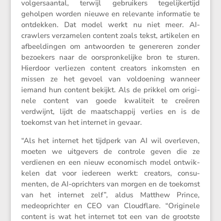
volgers­aantal, terwijl gebrui­kers tegelij­ker­tijd
geholpen worden nieuwe en relevante infor­matie te
ontdekken. Dat model werkt nu niet meer. AI-
crawlers verza­melen content zoals tekst, artikelen en
afbeel­dingen om antwoorden te genereren zonder
bezoe­kers naar de oorspron­ke­lijke bron te sturen.
Hierdoor verliezen content creators inkom­sten en
missen ze het gevoel van voldoe­ning wanneer
iemand hun content bekijkt. Als de prikkel om origi­
nele content van goede kwali­teit te creëren
verdwijnt, lijdt de maatschappij verlies en is de
toekomst van het internet in gevaar.
“Als het internet het tijdperk van AI wil overleven,
moeten we uitge­vers de controle geven die ze
verdienen en een nieuw econo­misch model ontwik­
kelen dat voor iedereen werkt: creators, consu­
menten, de AI-oprich­ters van morgen en de toekomst
van het internet zelf”, aldus Matthew Prince,
medeop­richter en CEO van Cloud­flare. “Origi­nele
content is wat het internet tot een van de grootste