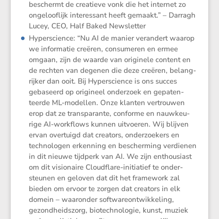
beschermt de creatieve vonk die het internet zo
ongeloof­lijk interes­sant heeft gemaakt.” – Darragh
Lucey, CEO, Half Baked Newsletter
Hypers­cience: “Nu AI de manier veran­dert waarop
we infor­matie creëren, consu­meren en ermee
omgaan, zijn de waarde van origi­nele content en
de rechten van degenen die deze creëren, belang­
rijker dan ooit. Bij Hypers­cience is ons succes
gebaseerd op origi­neel onder­zoek en gepaten­
teerde ML-modellen. Onze klanten vertrouwen
erop dat ze trans­pa­rante, conforme en nauwkeu­
rige AI-workflows kunnen uitvoeren. Wij blijven
ervan overtuigd dat creators, onder­zoe­kers en
techno­logen erken­ning en bescher­ming verdienen
in dit nieuwe tijdperk van AI. We zijn enthou­siast
om dit visio­naire Cloud­flare-initi­a­tief te onder­
steunen en geloven dat dit het frame­work zal
bieden om ervoor te zorgen dat creators in elk
domein – waaronder softwa­re­ont­wik­ke­ling,
gezond­heids­zorg, biotech­no­logie, kunst, muziek