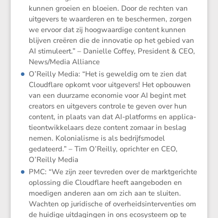
kunnen groeien en bloeien. Door de rechten van
uitge­vers te waarderen en te beschermen, zorgen
we ervoor dat zij hoogwaar­dige content kunnen
blijven creëren die de innovatie op het gebied van
AI stimu­leert.” – Danielle Coffey, Presi­dent & CEO,
News/​Media Alliance
O’Reilly Media: “Het is geweldig om te zien dat
Cloud­flare opkomt voor uitge­vers! Het opbouwen
van een duurzame economie voor AI begint met
creators en uitge­vers controle te geven over hun
content, in plaats van dat AI-platforms en appli­ca­
tie­ont­wik­ke­laars deze content zomaar in beslag
nemen. Koloni­a­lisme is als bedrijfs­model
gedateerd.” – Tim O’Reilly, oprichter en CEO,
O’Reilly Media
PMC: “We zijn zeer tevreden over de markt­ge­richte
oplos­sing die Cloud­flare heeft aange­boden en
moedigen anderen aan om zich aan te sluiten.
Wachten op juridi­sche of overheids­in­ter­ven­ties om
de huidige uitda­gingen in ons ecosys­teem op te