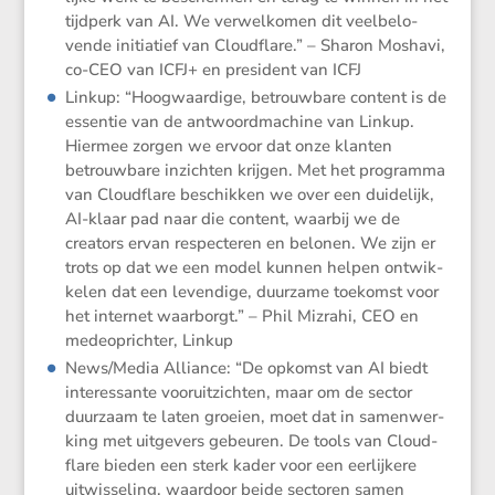
tijdperk van AI. We verwel­komen dit veelbe­lo­
vende initi­a­tief van Cloud­flare.” – Sharon Moshavi,
co-CEO van ICFJ+ en presi­dent van ICFJ
Linkup: “Hoogwaar­dige, betrouw­bare content is de
essentie van de antwoord­ma­chine van Linkup.
Hiermee zorgen we ervoor dat onze klanten
betrouw­bare inzichten krijgen. Met het programma
van Cloud­flare beschikken we over een duide­lijk,
AI-klaar pad naar die content, waarbij we de
creators ervan respec­teren en belonen. We zijn er
trots op dat we een model kunnen helpen ontwik­
kelen dat een leven­dige, duurzame toekomst voor
het internet waarborgt.” – Phil Mizrahi, CEO en
medeop­richter, Linkup
News/​Media Alliance: “De opkomst van AI biedt
interes­sante vooruit­zichten, maar om de sector
duurzaam te laten groeien, moet dat in samen­wer­
king met uitge­vers gebeuren. De tools van Cloud­
flare bieden een sterk kader voor een eerlij­kere
uitwis­se­ling, waardoor beide sectoren samen