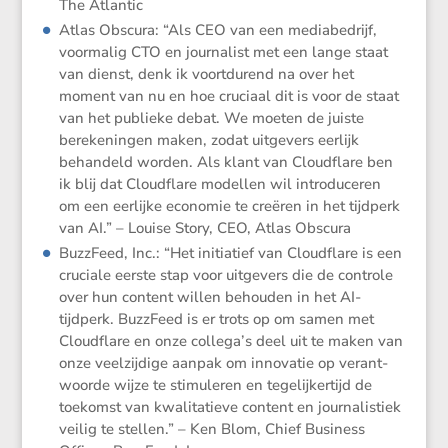
The Atlantic
Atlas Obscura: “Als CEO van een media­be­drijf,
voormalig CTO en journa­list met een lange staat
van dienst, denk ik voort­du­rend na over het
moment van nu en hoe cruciaal dit is voor de staat
van het publieke debat. We moeten de juiste
bereke­ningen maken, zodat uitge­vers eerlijk
behan­deld worden. Als klant van Cloud­flare ben
ik blij dat Cloud­flare modellen wil intro­du­ceren
om een eerlijke economie te creëren in het tijdperk
van AI.” – Louise Story, CEO, Atlas Obscura
BuzzFeed, Inc.: “Het initi­a­tief van Cloud­flare is een
cruciale eerste stap voor uitge­vers die de controle
over hun content willen behouden in het AI-
tijdperk. BuzzFeed is er trots op om samen met
Cloud­flare en onze collega’s deel uit te maken van
onze veelzij­dige aanpak om innovatie op verant­
woorde wijze te stimu­leren en tegelij­ker­tijd de
toekomst van kwali­ta­tieve content en journa­lis­tiek
veilig te stellen.” – Ken Blom, Chief Business