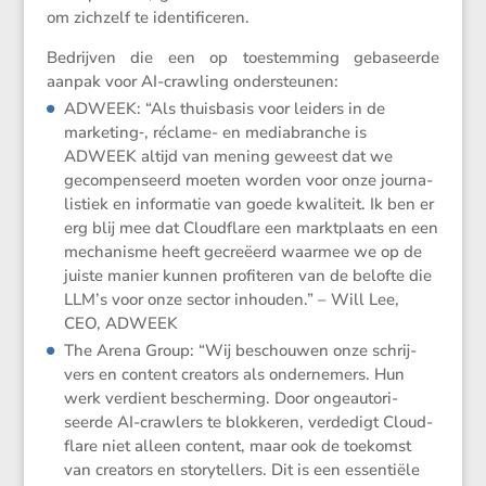
om zichzelf te identificeren.
Bedrijven die een op toestem­ming gebaseerde
aanpak voor AI-crawling ondersteunen:
ADWEEK: “Als thuis­basis voor leiders in de
marketing‑, réclame- en media­branche is
ADWEEK altijd van mening geweest dat we
gecom­pen­seerd moeten worden voor onze journa­
lis­tiek en infor­matie van goede kwali­teit. Ik ben er
erg blij mee dat Cloud­flare een markt­plaats en een
mecha­nisme heeft gecre­ëerd waarmee we op de
juiste manier kunnen profi­teren van de belofte die
LLM’s voor onze sector inhouden.” – Will Lee,
CEO, ADWEEK
The Arena Group: “Wij beschouwen onze schrij­
vers en content creators als onder­ne­mers. Hun
werk verdient bescher­ming. Door ongeau­to­ri­
seerde AI-crawlers te blokkeren, verde­digt Cloud­
flare niet alleen content, maar ook de toekomst
van creators en story­tel­lers. Dit is een essen­tiële