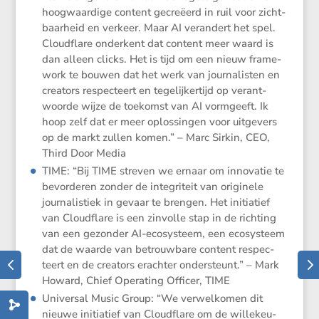
hoogwaar­dige content gecre­ëerd in ruil voor zicht­
baar­heid en verkeer. Maar AI veran­dert het spel.
Cloud­flare onder­kent dat content meer waard is
dan alleen clicks. Het is tijd om een nieuw frame­
work te bouwen dat het werk van journa­listen en
creators respec­teert en tegelij­ker­tijd op verant­
woorde wijze de toekomst van AI vormgeeft. Ik
hoop zelf dat er meer oplos­singen voor uitge­vers
op de markt zullen komen.” – Marc Sirkin, CEO,
Third Door Media
TIME: “Bij TIME streven we ernaar om innovatie te
bevor­deren zonder de integri­teit van origi­nele
journa­lis­tiek in gevaar te brengen. Het initi­a­tief
van Cloud­flare is een zinvolle stap in de richting
van een gezonder AI-ecosys­teem, een ecosys­teem
dat de waarde van betrouw­bare content respec­
teert en de creators erachter onder­steunt.” – Mark
Howard, Chief Opera­ting Officer, TIME
Universal Music Group: “We verwel­komen dit
nieuwe initi­a­tief van Cloud­flare om de wille­keu­