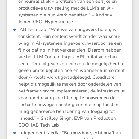
en journa­lis­tiek – profi­teren van een eerlijke en
produc­tieve uitwis­se­ling met de LLM’s en AI-
systemen die hun werk benutten.” – Andrew
Joiner, CEO, Hyperscience
IAB Tech Lab: “Wat we van uitge­vers horen, is
consis­tent. Hun content wordt zonder waarschu­
wing in AI-systemen ingevoerd, waardoor ze een
flinke daling in het verkeer zien. Daarom hebben
we het LLM Content Ingest API Initi­a­tive gelan­
ceerd. Om uitge­vers en merken de mogelijk­heid te
geven om te bepalen hoe en wanneer hun content
door AI-tools wordt geraad­pleegd. Cloud­flare
helpt dit mogelijk te maken door onder­delen van
het frame­work te imple­men­teren, de infra­struc­tuur
voor handha­ving erachter op te bouwen en de
sector te bewegen richting een meer op toestem­
ming gebaseerde benade­ring van toegang tot
inhoud.” – Shailley Singh, EVP van Product en
COO, IAB Tech Lab
Indepen­dent Media: “Betrouw­bare, echt onafhan­