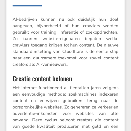
AI-bedrijven kunnen nu ook duide­lijk hun doel
aangeven, bijvoor­beeld of hun crawlers worden
gebruikt voor training, inferentie of zoekop­drachten.
Zo kunnen website-eigenaren bepalen welke
crawlers toegang krijgen tot hun content. De nieuwe
standaard­in­stel­ling van Cloud­flare is de eerste stap
naar een duurza­mere toekomst voor zowel content
creators als AI-vernieuwers.
Creatie content belonen
Het internet functi­o­neert al tientallen jaren volgens
een eenvou­dige methode: zoekma­chines indexeren
content en verwijzen gebrui­kers terug naar de
oorspron­ke­lijke websites. Zo genereren ze verkeer en
adver­tentie-inkom­sten voor websites van alle
omvang. Deze cyclus beloont creators die content
van goede kwali­teit produ­ceren met geld en een