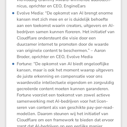
nicus, oprichter en CEO, EngineEars
Evolve Media: “De opkomst van AI brengt enorme
kansen met zich mee en er is duide­lijk behoefte
aan een toekomst waarin creators, uitge­vers en AI-
bedrijven samen kunnen floreren. Het initi­a­tief van
Cloud­flare onder­steunt die visie door een
duurzamer internet te promoten door de waarde
van origi­nele content te beschermen.” – Aaron
Broder, oprichter en CEO, Evolve Media
Fortune: “De opkomst van AI biedt ongeloof­lijke
kansen, maar is ook het moment waarop uitge­vers
de juiste erken­ning en compen­satie voor ons
waarde­volle intel­lec­tuele eigendom en zorgvuldig
gecre­ëerde content moeten kunnen garan­deren.
Fortune voorziet een toekomst van zowel actieve
samen­wer­king met AI-bedrijven voor het licen­
seren van content als van geschikte pay-per-read-
modellen. Daarom steunen wij het initi­a­tief van
Cloud­flare om een frame­work te bieden dat ervoor
zorgt dat AI-bedrijven op een eerlijke manier