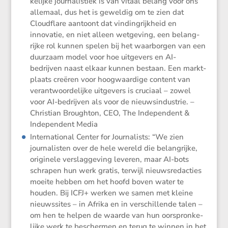
ke­lijke journa­lis­tiek is van vitaal belang voor ons
allemaal, dus het is geweldig om te zien dat
Cloud­flare aantoont dat vinding­rijk­heid en
innovatie, en niet alleen wetge­ving, een belang­
rijke rol kunnen spelen bij het waarborgen van een
duurzaam model voor hoe uitge­vers en AI-
bedrijven naast elkaar kunnen bestaan. Een markt­
plaats creëren voor hoogwaar­dige content van
verant­woor­de­lijke uitge­vers is cruciaal – zowel
voor AI-bedrijven als voor de nieuws­in­du­strie. –
Chris­tian Broughton, CEO, The Indepen­dent &
Indepen­dent Media
Inter­na­ti­onal Center for Journa­lists: “We zien
journa­listen over de hele wereld die belang­rijke,
origi­nele verslag­ge­ving leveren, maar AI-bots
schrapen hun werk gratis, terwijl nieuws­re­dac­ties
moeite hebben om het hoofd boven water te
houden. Bij ICFJ+ werken we samen met kleine
nieuws­sites – in Afrika en in verschil­lende talen –
om hen te helpen de waarde van hun oorspron­ke­
lijke werk te beschermen en terug te winnen in het