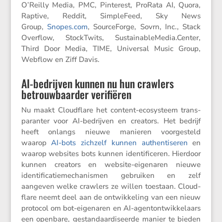
O’Reilly Media, PMC, Pinte­rest, ProRata AI, Quora,
Raptive, Reddit, Simple­Feed, Sky News
Group,
Snopes​.com
, Source­Forge, Sovrn, Inc., Stack
Overflow, StockT­wits, Sustai​na​ble​Media​.Center,
Third Door Media, TIME, Universal Music Group,
Webflow en Ziff Davis.
AI-bedrijven kunnen nu hun crawlers
betrouwbaarder verifiëren
Nu maakt Cloud­flare het content-ecosys­teem trans­
pa­ranter voor AI-bedrijven en creators. Het bedrijf
heeft onlangs nieuwe manieren voorge­steld
waarop
AI-bots zichzelf kunnen authen­ti­seren
en
waarop websites bots kunnen identi­fi­ceren. Hierdoor
kunnen creators en website-eigenaren nieuwe
identi­fi­ca­tie­me­cha­nismen gebruiken en zelf
aangeven welke crawlers ze willen toestaan. Cloud­
flare neemt deel aan de ontwik­ke­ling van een nieuw
protocol om bot-eigenaren en AI-agent­ont­wik­ke­laars
een openbare, gestan­daar­di­seerde manier te bieden