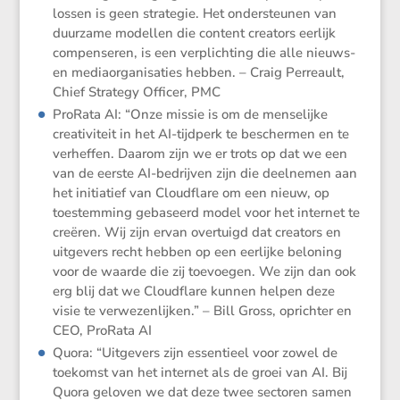
lossen is geen strategie. Het onder­steunen van
duurzame modellen die content creators eerlijk
compen­seren, is een verplich­ting die alle nieuws-
en media­or­ga­ni­sa­ties hebben. – Craig Perreault,
Chief Strategy Officer, PMC
ProRata AI: “Onze missie is om de mense­lijke
creati­vi­teit in het AI-tijdperk te beschermen en te
verheffen. Daarom zijn we er trots op dat we een
van de eerste AI-bedrijven zijn die deelnemen aan
het initi­a­tief van Cloud­flare om een nieuw, op
toestem­ming gebaseerd model voor het internet te
creëren. Wij zijn ervan overtuigd dat creators en
uitge­vers recht hebben op een eerlijke beloning
voor de waarde die zij toevoegen. We zijn dan ook
erg blij dat we Cloud­flare kunnen helpen deze
visie te verwe­zen­lijken.” – Bill Gross, oprichter en
CEO, ProRata AI
Quora: “Uitge­vers zijn essen­tieel voor zowel de
toekomst van het internet als de groei van AI. Bij
Quora geloven we dat deze twee sectoren samen