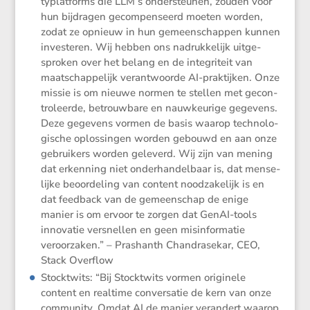
ty­plat­forms die LLM’s onder­steunen, zouden voor
hun bijdragen gecom­pen­seerd moeten worden,
zodat ze opnieuw in hun gemeen­schappen kunnen
inves­teren. Wij hebben ons nadruk­ke­lijk uitge­
sproken over het belang en de integri­teit van
maatschap­pe­lijk verant­woorde AI-praktijken. Onze
missie is om nieuwe normen te stellen met gecon­
tro­leerde, betrouw­bare en nauwkeu­rige gegevens.
Deze gegevens vormen de basis waarop techno­lo­
gi­sche oplos­singen worden gebouwd en aan onze
gebrui­kers worden geleverd. Wij zijn van mening
dat erken­ning niet onder­han­del­baar is, dat mense­
lijke beoor­de­ling van content noodza­ke­lijk is en
dat feedback van de gemeen­schap de enige
manier is om ervoor te zorgen dat GenAI-tools
innovatie versnellen en geen misin­for­matie
veroor­zaken.” – Prashanth Chandra­sekar, CEO,
Stack Overflow
Stockt­wits: “Bij Stockt­wits vormen origi­nele
content en realtime conver­satie de kern van onze
commu­nity. Omdat AI de manier veran­dert waarop