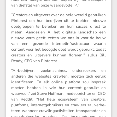
van diefstal van onze waarde­volle IP.”
“Creators en uitge­vers over de hele wereld gebruiken
Pinte­rest om hun bedrijven uit te breiden, nieuwe
doelgroepen te bereiken en hun succes direct te
meten. Aange­zien AI het digitale landschap een
nieuwe vorm geeft, zetten we ons in voor de bouw
van een gezonde inter­net­in­fra­struc­tuur waarin
content voor het beoogde doel wordt gebruikt, zodat
creators en uitge­vers kunnen floreren,” aldus Bill
Ready, CEO van Pinterest.
“AI-bedrijven, zoekma­chines, onder­zoe­kers en
anderen die websites crawlen, moeten zich eerlijk
identi­fi­ceren. En elk online platform zou inspraak
moeten hebben in wie hun content gebruikt en
waarvoor,” zei Steve Huffman, medeop­richter en CEO
van Reddit. “Het hele ecosys­teem van creators,
platforms, inter­net­ge­brui­kers en crawlers zal verbe­
teren wanneer crawling­ac­ti­vi­teiten trans­pa­ranter en
gecon­tro­leerder worden. De inspan­ningen van