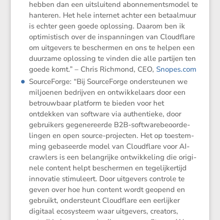
hebben dan een uitslui­tend abonne­ments­model te
hanteren. Het hele internet achter een betaal­muur
is echter geen goede oplos­sing. Daarom ben ik
optimis­tisch over de inspan­ningen van Cloud­flare
om uitge­vers te beschermen en ons te helpen een
duurzame oplos­sing te vinden die alle partijen ten
goede komt.” – Chris Richmond, CEO,
Snopes​.com
Source­Forge: “Bij Source­Forge onder­steunen we
miljoenen bedrijven en ontwik­ke­laars door een
betrouw­baar platform te bieden voor het
ontdekken van software via authen­tieke, door
gebrui­kers gegene­reerde B2B-softwa­re­be­oor­de­
lingen en open source-projecten. Het op toestem­
ming gebaseerde model van Cloud­flare voor AI-
crawlers is een belang­rijke ontwik­ke­ling die origi­
nele content helpt beschermen en tegelij­ker­tijd
innovatie stimu­leert. Door uitge­vers controle te
geven over hoe hun content wordt geopend en
gebruikt, onder­steunt Cloud­flare een eerlijker
digitaal ecosys­teem waar uitge­vers, creators,