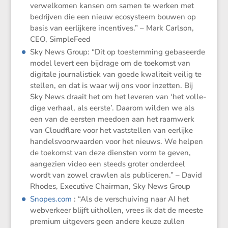
verwel­komen kansen om samen te werken met
bedrijven die een nieuw ecosys­teem bouwen op
basis van eerlij­kere incen­tives.” – Mark Carlson,
CEO, SimpleFeed
Sky News Group: “Dit op toestem­ming gebaseerde
model levert een bijdrage om de toekomst van
digitale journa­lis­tiek van goede kwali­teit veilig te
stellen, en dat is waar wij ons voor inzetten. Bij
Sky News draait het om het leveren van ‘het volle­
dige verhaal, als eerste’. Daarom wilden we als
een van de eersten meedoen aan het raamwerk
van Cloud­flare voor het vaststellen van eerlijke
handels­voor­waarden voor het nieuws. We helpen
de toekomst van deze diensten vorm te geven,
aange­zien video een steeds groter onder­deel
wordt van zowel crawlen als publi­ceren.” – David
Rhodes, Execu­tive Chairman, Sky News Group
Snopes​.com
: “Als de verschui­ving naar AI het
webver­keer blijft uithollen, vrees ik dat de meeste
premium uitge­vers geen andere keuze zullen