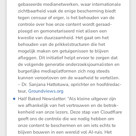
gebaseerde media­net­werken, waar inter­na­ti­o­nale
zicht­baar­heid vaak de enige bescher­ming biedt
tegen censuur of erger, is het behouden van de
controle over hoe onze content wordt geraad­
pleegd en gemone­ta­ri­seerd niet alleen een
kwestie van duurzaam­heid. Het gaat om het
behouden van de prikkel­struc­turen die het
mogelijk maken om getui­ge­nissen te blijven
afleggen. Dit initi­a­tief helpt ervoor te zorgen dat
de volgende generatie onder­zoeks­jour­na­listen en
burger­lijke media­plat­formen zich nog steeds
kunnen veroor­loven om de waarheid te vertellen.
– Dr. Sanjana Hatto­tuwa, oprichter en hoofd­re­dac­
teur,
Ground​views​.org
Half Baked Newsletter: “Als kleine uitgever zijn
we afhan­ke­lijk van het vertrouwen en de betrok­
ken­heid van onze lezers. Deze stap van Cloud­flare
geeft ons de controle die we nodig hebben om
onze content te beschermen en om iets echts te
blijven bouwen in een wereld vol AI-ruis. Het