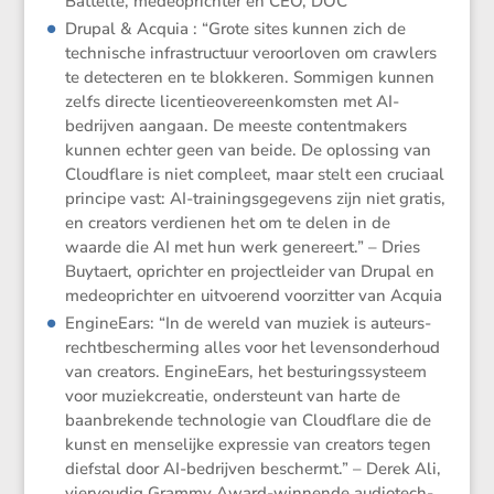
Battelle, medeop­richter en CEO, DOC
Drupal & Acquia : “Grote sites kunnen zich de
techni­sche infra­struc­tuur veroor­loven om crawlers
te detec­teren en te blokkeren. Sommigen kunnen
zelfs directe licen­tie­over­een­kom­sten met AI-
bedrijven aangaan. De meeste content­ma­kers
kunnen echter geen van beide. De oplos­sing van
Cloud­flare is niet compleet, maar stelt een cruciaal
principe vast: AI-trainings­ge­ge­vens zijn niet gratis,
en creators verdienen het om te delen in de
waarde die AI met hun werk genereert.” – Dries
Buytaert, oprichter en project­leider van Drupal en
medeop­richter en uitvoe­rend voorzitter van Acquia
EngineEars: “In de wereld van muziek is auteurs­
recht­be­scher­ming alles voor het levens­on­der­houd
van creators. EngineEars, het bestu­rings­sys­teem
voor muziek­cre­atie, onder­steunt van harte de
baanbre­kende techno­logie van Cloud­flare die de
kunst en mense­lijke expressie van creators tegen
diefstal door AI-bedrijven beschermt.” – Derek Ali,
viervoudig Grammy Award-winnende audio­tech­