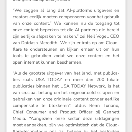
“We zeggen al lang dat AI-platforms uitge­vers en
creators eerlijk moeten compen­seren voor het gebruik
van onze content.” We kunnen nu de toegang tot
onze content beperken tot die AI-partners die bereid
zijn eerlijke afspraken te maken,” zei Neil Vogel, CEO
van Dotdash Meredith. We zijn er trots op om Cloud­
flare te onder­steunen en kijken ernaar uit om hun
tools te gebruiken zodat we onze content en het
open internet kunnen beschermen.
“Als de grootste uitgever van het land, met publi­ca­
ties zoals USA TODAY en meer dan 200 lokale
publi­ca­ties binnen het USA TODAY Network, is het
van cruciaal belang om het ongeoor­loofd scrapen en
gebruiken van onze origi­nele content zonder eerlijke
compen­satie te blokkeren”, aldus Renn Turiano,
Chief Consumer and Product Officer bij Gannett
Media. “Aange­zien onze sector deze uitda­gingen
moet aanpakken, zijn we optimis­tisch dat de Cloud­
flare-techno­logie ons zal helpen bij het bestrijden