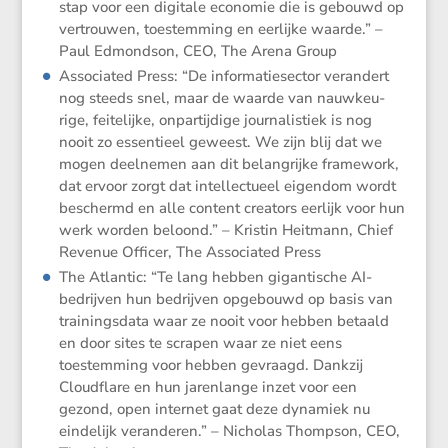
stap voor een digitale economie die is gebouwd op
vertrouwen, toestem­ming en eerlijke waarde.” –
Paul Edmondson, CEO, The Arena Group
Associ­ated Press: “De infor­ma­tie­sector veran­dert
nog steeds snel, maar de waarde van nauwkeu­
rige, feite­lijke, onpar­tij­dige journa­lis­tiek is nog
nooit zo essen­tieel geweest. We zijn blij dat we
mogen deelnemen aan dit belang­rijke frame­work,
dat ervoor zorgt dat intel­lec­tueel eigendom wordt
beschermd en alle content creators eerlijk voor hun
werk worden beloond.” – Kristin Heitmann, Chief
Revenue Officer, The Associ­ated Press
The Atlantic: “Te lang hebben gigan­ti­sche AI-
bedrijven hun bedrijven opgebouwd op basis van
trainings­data waar ze nooit voor hebben betaald
en door sites te scrapen waar ze niet eens
toestem­ming voor hebben gevraagd. Dankzij
Cloud­flare en hun jaren­lange inzet voor een
gezond, open internet gaat deze dynamiek nu
einde­lijk veran­deren.” – Nicholas Thompson, CEO,