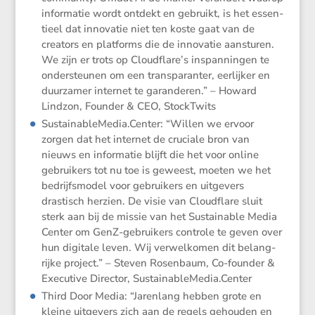
infor­matie wordt ontdekt en gebruikt, is het essen­
tieel dat innovatie niet ten koste gaat van de
creators en platforms die de innovatie aansturen.
We zijn er trots op Cloudflare’s inspan­ningen te
onder­steunen om een trans­pa­ranter, eerlijker en
duurzamer internet te garan­deren.” – Howard
Lindzon, Founder & CEO, StockTwits
Sustai​na​ble​Media​.Center: “Willen we ervoor
zorgen dat het internet de cruciale bron van
nieuws en infor­matie blijft die het voor online
gebrui­kers tot nu toe is geweest, moeten we het
bedrijfs­model voor gebrui­kers en uitge­vers
drastisch herzien. De visie van Cloud­flare sluit
sterk aan bij de missie van het Sustai­nable Media
Center om GenZ-gebrui­kers controle te geven over
hun digitale leven. Wij verwel­komen dit belang­
rijke project.” – Steven Rosen­baum, Co-founder &
Execu­tive Director, Sustai​na​ble​Media​.Center
Third Door Media: “Jaren­lang hebben grote en
kleine uitge­vers zich aan de regels gehouden en