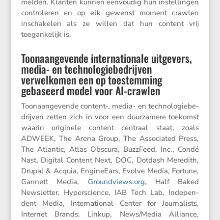
melden. Klanten kunnen eenvoudig hun instel­lingen
contro­leren en op elk gewenst moment crawlen
inscha­kelen als ze willen dat hun content vrij
toegan­ke­lijk is.
Toonaangevende internationale uitgevers,
media- en technologiebedrijven
verwelkomen een op toestemming
gebaseerd model voor AI-crawlen
Toonaan­ge­vende content‑, media- en techno­lo­gie­be­
drijven zetten zich in voor een duurza­mere toekomst
waarin origi­nele content centraal staat, zoals
ADWEEK, The Arena Group, The Associ­ated Press,
The Atlantic, Atlas Obscura, BuzzFeed, Inc., Condé
Nast, Digital Content Next, DOC, Dotdash Meredith,
Drupal & Acquia, EngineEars, Evolve Media, Fortune,
Gannett Media,
Ground​views​.org
, Half Baked
Newsletter, Hypers­cience, IAB Tech Lab, Indepen­
dent Media, Inter­na­ti­onal Center for Journa­lists,
Internet Brands, Linkup, News/​Media Alliance,