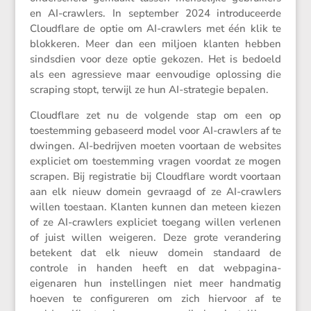
en AI-crawlers. In september 2024 intro­du­ceerde
Cloud­flare de optie om AI-crawlers met één klik te
blokkeren. Meer dan een miljoen klanten hebben
sinds­dien voor deze optie gekozen. Het is bedoeld
als een agres­sieve maar eenvou­dige oplos­sing die
scraping stopt, terwijl ze hun AI-strategie bepalen.
Cloud­flare zet nu de volgende stap om een op
toestem­ming gebaseerd model voor AI-crawlers af te
dwingen. AI-bedrijven moeten voortaan de websites
expli­ciet om toestem­ming vragen voordat ze mogen
scrapen. Bij registratie bij Cloud­flare wordt voortaan
aan elk nieuw domein gevraagd of ze AI-crawlers
willen toestaan. Klanten kunnen dan meteen kiezen
of ze AI-crawlers expli­ciet toegang willen verlenen
of juist willen weigeren. Deze grote veran­de­ring
betekent dat elk nieuw domein standaard de
controle in handen heeft en dat webpa­gina-
eigenaren hun instel­lingen niet meer handmatig
hoeven te confi­gu­reren om zich hiervoor af te