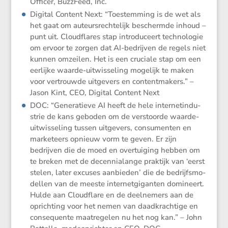
Officer, BuzzFeed, Inc.
Digital Content Next: “Toestem­ming is de wet als
het gaat om auteurs­rech­te­lijk beschermde inhoud –
punt uit. Cloud­flares stap intro­du­ceert techno­logie
om ervoor te zorgen dat AI-bedrijven de regels niet
kunnen omzeilen. Het is een cruciale stap om een
eerlijke waarde-uitwis­se­ling mogelijk te maken
voor vertrouwde uitge­vers en content­ma­kers.” –
Jason Kint, CEO, Digital Content Next
DOC: “Genera­tieve AI heeft de hele inter­net­in­du­
strie de kans geboden om de verstoorde waarde-
uitwis­se­ling tussen uitge­vers, consu­menten en
marke­teers opnieuw vorm te geven. Er zijn
bedrijven die de moed en overtui­ging hebben om
te breken met de decen­nia­lange praktijk van ‘eerst
stelen, later excuses aanbieden’ die de bedrijfs­mo­
dellen van de meeste inter­net­gi­ganten domineert.
Hulde aan Cloud­flare en de deelne­mers aan de
oprich­ting voor het nemen van daadkrach­tige en
conse­quente maatre­gelen nu het nog kan.” – John