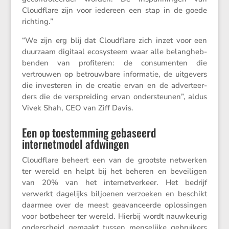
Cloud­flare zijn voor iedereen een stap in de goede
richting.”
“We zijn erg blij dat Cloud­flare zich inzet voor een
duurzaam digitaal ecosys­teem waar alle belang­heb­
benden van profi­teren: de consu­menten die
vertrouwen op betrouw­bare infor­matie, de uitge­vers
die inves­teren in de creatie ervan en de adver­teer­
ders die de versprei­ding ervan onder­steunen”, aldus
Vivek Shah, CEO van Ziff Davis.
Een op toestemming gebaseerd
internetmodel afdwingen
Cloud­flare beheert een van de grootste netwerken
ter wereld en helpt bij het beheren en bevei­ligen
van 20% van het inter­net­ver­keer. Het bedrijf
verwerkt dagelijks biljoenen verzoeken en beschikt
daarmee over de meest geavan­ceerde oplos­singen
voor botbe­heer ter wereld. Hierbij wordt nauwkeurig
onder­scheid gemaakt tussen mense­lijke gebrui­kers