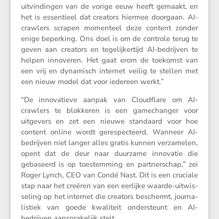
uitvin­dingen van de vorige eeuw heeft gemaakt, en
het is essen­tieel dat creators hiermee doorgaan. AI-
crawlers scrapen momen­teel deze content zonder
enige beper­king. Ons doel is om de controle terug te
geven aan creators en tegelij­ker­tijd AI-bedrijven te
helpen innoveren. Het gaat erom de toekomst van
een vrij en dynamisch internet veilig te stellen met
een nieuw model dat voor iedereen werkt.”
“De innova­tieve aanpak van Cloud­flare om AI-
crawlers te blokkeren is een gamechanger voor
uitge­vers en zet een nieuwe standaard voor hoe
content online wordt geres­pec­teerd, Wanneer AI-
bedrijven niet langer alles gratis kunnen verza­melen,
opent dat de deur naar duurzame innovatie die
gebaseerd is op toestem­ming en partner­schap,” zei
Roger Lynch, CEO van Condé Nast. Dit is een cruciale
stap naar het creëren van een eerlijke waarde-uitwis­
se­ling op het internet die creators beschermt, journa­
lis­tiek van goede kwali­teit onder­steunt en AI-
bedrijven aanspra­ke­lijk stelt.