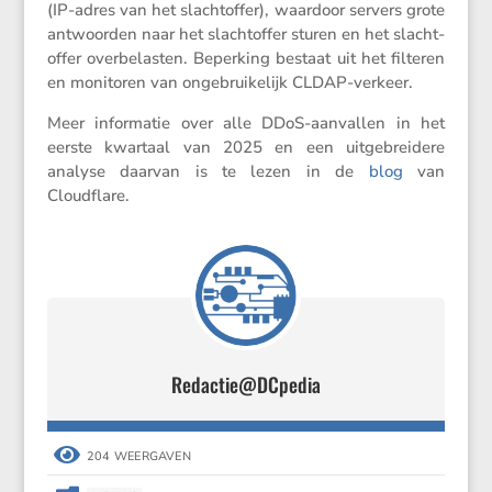
(IP-adres van het slacht­offer), waardoor servers grote
antwoorden naar het slacht­offer sturen en het slacht­
offer overbe­lasten. Beper­king bestaat uit het filteren
en monitoren van ongebrui­ke­lijk CLDAP-verkeer.
Meer infor­matie over alle DDoS-aanvallen in het
eerste kwartaal van 2025 en een uitge­brei­dere
analyse daarvan is te lezen in de
blog
van
Cloudflare.
Redactie@DCpedia

204 WEERGAVEN