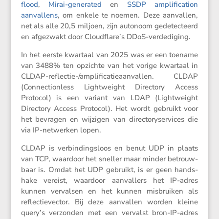
flood
,
Mirai-generated
en
SSDP ampli­fi­ca­tion
aanval­lens
, om enkele te noemen. Deze aanvallen,
net als alle 20,5 miljoen, zijn autonoom gedetec­teerd
en afgezwakt door Cloudflare’s DDoS-verdediging.
In het eerste kwartaal van 2025 was er een toename
van 3488% ten opzichte van het vorige kwartaal in
CLDAP-reflectie-/ampli­fi­ca­tie­aan­vallen. CLDAP
(Connec­ti­on­less Lightweight Direc­tory Access
Protocol) is een variant van LDAP (Lightweight
Direc­tory Access Protocol). Het wordt gebruikt voor
het bevragen en wijzigen van direc­to­ry­ser­vices die
via IP-netwerken lopen.
CLDAP is verbin­dings­loos en benut UDP in plaats
van TCP, waardoor het sneller maar minder betrouw­
baar is. Omdat het UDP gebruikt, is er geen hands­
hake vereist, waardoor aanval­lers het IP-adres
kunnen vervalsen en het kunnen misbruiken als
reflec­tie­vector. Bij deze aanvallen worden kleine
query’s verzonden met een vervalst bron-IP-adres