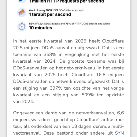
In het eerste kwartaal van 2025 heeft Cloud­flare
20.5 miljoen DDoS-aanvallen afgezwakt. Dat is een
toename van 358% in verge­lij­king met het eerste
kwartaal van 2024. De grootste toename was bij
DDoS-aanvallen op het netwerk­ni­veau. In het eerste
kwartaal van 2025 heeft Cloud­flare 16,8 miljoen
DDoS-aanvallen op netwerk­ni­veau afgezwakt. Dat is
een stijging van 397% ten opzichte van het vorige
kwartaal en een stijging van 509% ten opzichte
van 2024.
Ongeveer een derde van de netwerk­aan­vallen, 6,6
miljoen, was direct gericht op Cloudflare’s infra­struc­
tuur, als onder­deel van een 18 dagen durende multi-
vecto­r­aanval. Deze bestond onder andere uit
SYN