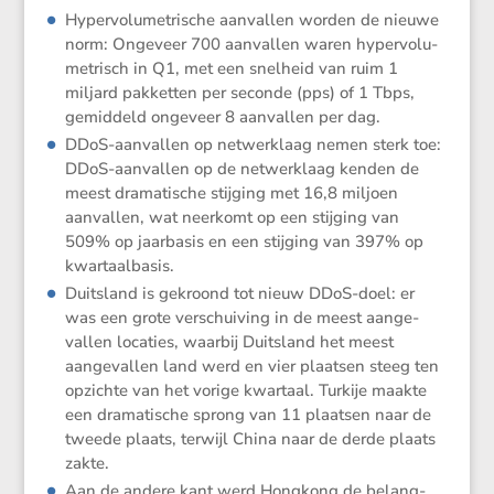
Hyper­vo­lu­me­tri­sche aanvallen worden de nieuwe
norm: Ongeveer 700 aanvallen waren hyper­vo­lu­
me­trisch in Q1, met een snelheid van ruim 1
miljard pakketten per seconde (pps) of 1 Tbps,
gemid­deld ongeveer 8 aanvallen per dag.
DDoS-aanvallen op netwerk­laag nemen sterk toe:
DDoS-aanvallen op de netwerk­laag kenden de
meest drama­ti­sche stijging met 16,8 miljoen
aanvallen, wat neerkomt op een stijging van
509% op jaarbasis en een stijging van 397% op
kwartaalbasis.
Duits­land is gekroond tot nieuw DDoS-doel: er
was een grote verschui­ving in de meest aange­
vallen locaties, waarbij Duits­land het meest
aange­vallen land werd en vier plaatsen steeg ten
opzichte van het vorige kwartaal. Turkije maakte
een drama­ti­sche sprong van 11 plaatsen naar de
tweede plaats, terwijl China naar de derde plaats
zakte.
Aan de andere kant werd Hongkong de belang­