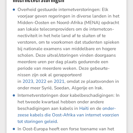
Overheid gestuurde inter­net­ver­sto­ringen: Elk
voorjaar geven regeringen in diverse landen in het
Midden-Oosten en Noord-Afrika (MENA) opdracht
aan lokale telecom­pro­vi­ders om de inter­net­con­
nec­ti­vi­teit in het hele land af te sluiten of te
verstoren, om te voorkomen dat studenten spieken
bij natio­nale examens van middel­bare en hogere
scholen. Deze uitval/​storingen vinden doorgaans
meerdere uren per dag plaats gedurende een
periode van meerdere weken. Deze gebeur­te­
nissen zijn ook al gerap­por­teerd
in
2023
,
2022
en
2021
, omdat ze plaats­vonden in
onder meer Syrië, Soedan, Algerije en Irak.
Inter­net­ver­sto­ringen door kabel­be­scha­di­gingen: In
het tweede kwartaal hebben onder andere
bescha­di­gingen aan kabels in
Haïti
en de
onder­
zeese kabels die Oost-Afrika van internet voorzien
tot storingen geleid
.
In Oost-Europa heeft een forse toename van het