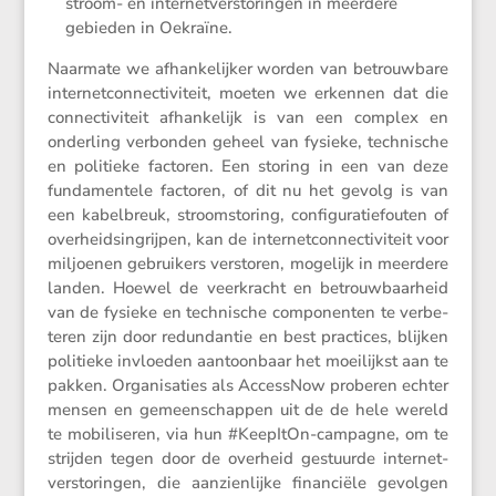
stroom- en inter­net­ver­sto­ringen in meerdere
gebieden in Oekraïne.
Naarmate we afhan­ke­lijker worden van betrouw­bare
inter­net­con­nec­ti­vi­teit, moeten we erkennen dat die
connec­ti­vi­teit afhan­ke­lijk is van een complex en
onder­ling verbonden geheel van fysieke, techni­sche
en politieke factoren. Een storing in een van deze
funda­men­tele factoren, of dit nu het gevolg is van
een kabel­breuk, stroom­sto­ring, confi­gu­ra­tie­fouten of
overheids­in­grijpen, kan de inter­net­con­nec­ti­vi­teit voor
miljoenen gebrui­kers verstoren, mogelijk in meerdere
landen. Hoewel de veerkracht en betrouw­baar­heid
van de fysieke en techni­sche compo­nenten te verbe­
teren zijn door redun­dantie en best practices, blijken
politieke invloeden aantoon­baar het moeilijkst aan te
pakken. Organi­sa­ties als Acces­sNow proberen echter
mensen en gemeen­schappen uit de de hele wereld
te mobili­seren, via hun #KeepItOn-campagne, om te
strijden tegen door de overheid gestuurde inter­net­
ver­sto­ringen, die aanzien­lijke finan­ciële gevolgen