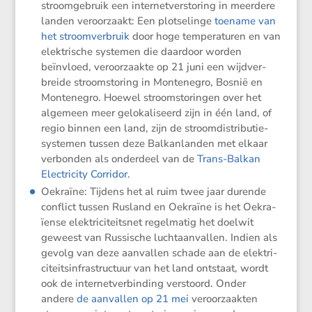
stroom­ge­bruik een inter­net­ver­sto­ring in meerdere
landen veroor­zaakt: Een plotse­linge
toename van
het stroom­ver­bruik
door hoge tempe­ra­turen en van
elektri­sche systemen die daardoor worden
beïnvloed, veroor­zaakte op 21 juni een wijdver­
breide stroom­sto­ring in Montenegro, Bosnië en
Montenegro. Hoewel stroom­sto­ringen over het
algemeen meer geloka­li­seerd zijn in één land, of
regio binnen een land, zijn de stroom­dis­tri­bu­tie­
sys­temen tussen deze Balkan­landen met elkaar
verbonden als onder­deel van de
Trans-Balkan
Electri­city Corridor
.
Oekraïne: Tijdens het al ruim twee jaar durende
conflict tussen Rusland en Oekraïne is het Oekra­
ïense elektri­ci­teitsnet regel­matig het doelwit
geweest van Russi­sche lucht­aan­vallen. Indien als
gevolg van deze aanvallen schade aan de elektri­
ci­teits­in­fra­struc­tuur van het land ontstaat, wordt
ook de inter­net­ver­bin­ding verstoord. Onder
andere
de aanvallen op 21 mei
veroor­zaakten