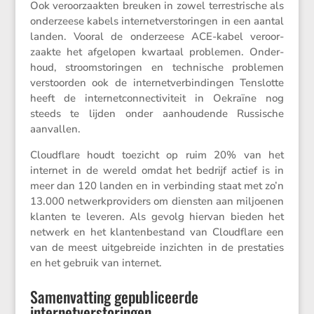
Ook veroor­zaakten breuken in zowel terre­s­tri­sche als
onder­zeese kabels inter­net­ver­sto­ringen in een aantal
landen. Vooral de onder­zeese ACE-kabel veroor­
zaakte het afgelopen kwartaal problemen. Onder­
houd, stroom­sto­ringen en techni­sche problemen
verstoorden ook de inter­net­ver­bin­dingen Tenslotte
heeft de inter­net­con­nec­ti­vi­teit in Oekraïne nog
steeds te lijden onder aanhou­dende Russi­sche
aanvallen.
Cloud­flare houdt toezicht op ruim 20% van het
internet in de wereld omdat het bedrijf actief is in
meer dan 120 landen en in verbin­ding staat met zo’n
13.000 netwerk­pro­vi­ders om diensten aan miljoenen
klanten te leveren. Als gevolg hiervan bieden het
netwerk en het klanten­be­stand van Cloud­flare een
van de meest uitge­breide inzichten in de presta­ties
en het gebruik van internet.
Samenvatting gepubliceerde
internetverstoringen