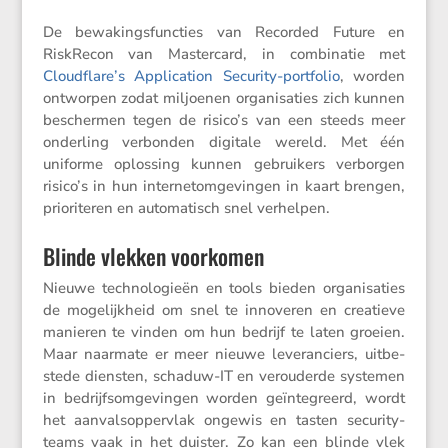
De bewakings­func­ties van Recorded Future en
RiskRecon van Master­card, in combi­natie met
Cloudflare’s Appli­ca­tion Security-portfolio
, worden
ontworpen zodat miljoenen organi­sa­ties zich kunnen
beschermen tegen de risico’s van een steeds meer
onder­ling verbonden digitale wereld. Met één
uniforme oplos­sing kunnen gebrui­kers verborgen
risico’s in hun inter­ne­tom­ge­vingen in kaart brengen,
priori­teren en automa­tisch snel verhelpen.
Blinde vlekken voorkomen
Nieuwe techno­lo­gieën en tools bieden organi­sa­ties
de mogelijk­heid om snel te innoveren en creatieve
manieren te vinden om hun bedrijf te laten groeien.
Maar naarmate er meer nieuwe leveran­ciers, uitbe­
stede diensten, schaduw-IT en verou­derde systemen
in bedrijfs­om­ge­vingen worden geïnte­greerd, wordt
het aanvals­op­per­vlak ongewis en tasten securi­ty­
teams vaak in het duister. Zo kan een blinde vlek