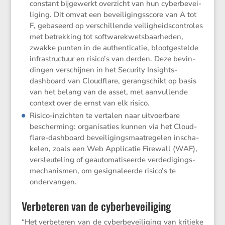
constant bijge­werkt overzicht van hun cyber­be­vei­
li­ging. Dit omvat een bevei­li­gings­score van A tot
F, gebaseerd op verschil­lende veilig­heids­con­troles
met betrek­king tot softwa­re­kwets­baar­heden,
zwakke punten in de authen­ti­catie, bloot­ge­stelde
infra­struc­tuur en risico’s van derden. Deze bevin­
dingen verschijnen in het Security Insights-
dashboard van Cloud­flare, gerang­schikt op basis
van het belang van de asset, met aanvul­lende
context over de ernst van elk risico.
Risico-inzichten te vertalen naar uitvoer­bare
bescher­ming: organi­sa­ties kunnen via het Cloud­
flare-dashboard bevei­li­gings­maat­re­gelen inscha­
kelen, zoals een Web Appli­catie Firewall (WAF),
versleu­te­ling of geauto­ma­ti­seerde verde­di­gings­
me­cha­nismen, om gesig­na­leerde risico’s te
ondervangen.
Verbeteren van de cyberbeveiliging
“Het verbe­teren van de cyber­be­vei­li­ging van kritieke