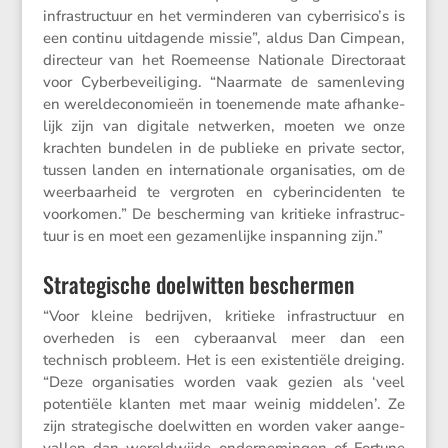
infra­struc­tuur en het vermin­deren van cyberrisico’s is
een continu uitda­gende missie”, aldus Dan Cimpean,
direc­teur van het Roemeense Natio­nale Direc­to­raat
voor Cyber­be­vei­li­ging. “Naarmate de samen­le­ving
en wereld­eco­no­mieën in toene­mende mate afhan­ke­
lijk zijn van digitale netwerken, moeten we onze
krachten bundelen in de publieke en private sector,
tussen landen en inter­na­ti­o­nale organi­sa­ties, om de
weerbaar­heid te vergroten en cyberin­ci­denten te
voorkomen.” De bescher­ming van kritieke infra­struc­
tuur is en moet een gezamen­lijke inspan­ning zijn.”
Strategische doelwitten beschermen
“Voor kleine bedrijven, kritieke infra­struc­tuur en
overheden is een cyber­aanval meer dan een
technisch probleem. Het is een existen­tiële dreiging.
“Deze organi­sa­ties worden vaak gezien als ‘veel
poten­tiële klanten met maar weinig middelen’. Ze
zijn strate­gi­sche doelwitten en worden vaker aange­
vallen dan wereld­wijde onder­ne­mingen of Fortune