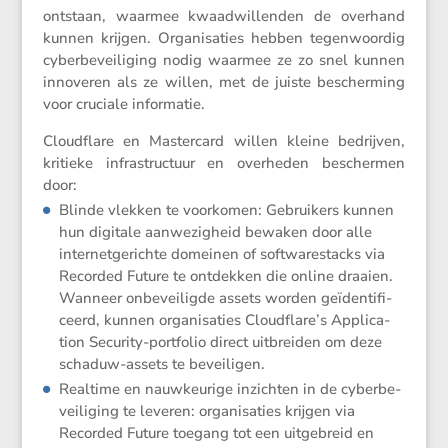
ontstaan, waarmee kwaad­wil­lenden de overhand
kunnen krijgen. Organi­sa­ties hebben tegen­woordig
cyber­be­vei­li­ging nodig waarmee ze zo snel kunnen
innoveren als ze willen, met de juiste bescher­ming
voor cruciale informatie.
Cloud­flare en Master­card willen kleine bedrijven,
kritieke infra­struc­tuur en overheden beschermen
door:
Blinde vlekken te voorkomen: Gebrui­kers kunnen
hun digitale aanwe­zig­heid bewaken door alle
inter­net­ge­richte domeinen of softwa­restacks via
Recorded Future te ontdekken die online draaien.
Wanneer onbevei­ligde assets worden geïden­ti­fi­
ceerd, kunnen organi­sa­ties Cloudflare’s Appli­ca­
tion Security-portfolio direct uitbreiden om deze
schaduw-assets te beveiligen.
Realtime en nauwkeu­rige inzichten in de cyber­be­
vei­li­ging te leveren: organi­sa­ties krijgen via
Recorded Future toegang tot een uitge­breid en