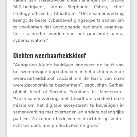
500-bedrijven”, aldus Stephanie Cohen, chief
strategy officer bij Cloud­flare. “Deze samen­wer­king
brengt de beste cyber­be­vei­li­gings­ex­perts samen om
te voorkomen dat onvol­doende bediende organi­sa­
ties slacht­offer worden van het groei­ende aantal
cyberaanvallen.”
Dichten weerbaarheidskloof
“Aange­zien kleine bedrijven ongeveer de helft van
het wereld­wijde bbp uitmaken, is het dichten van de
weerbaar­heids­kloof cruciaal om de basis van onze
wereld­eco­nomie te beschermen”, zegt Johan Gerber,
global head of Security Solutions bij Master­card.
“Onze samen­wer­king met Cloud­flare versterkt onze
missie om het digitale ecosys­teem te bevei­ligen in
samen­wer­king met overheden en andere belang­rijke
partijen. Zo kunnen bedrijven zich richten op wat er
echt toe doet: hun produc­ti­vi­teit en groei.”