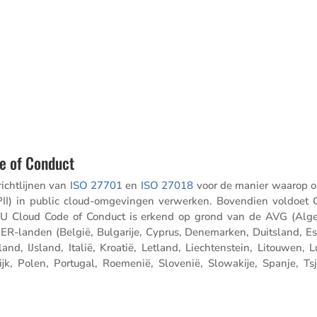
e of Conduct
cht­lijnen van
ISO 27701
en
ISO 27018
voor de manier waarop o
ns (PII) in public cloud-omgevingen verwerken. Boven­dien voldoet 
EU Cloud Code of Conduct is erkend op grond van de AVG (Al
EER-landen (België, Bulga­rije, Cyprus, Denemarken, Duits­land, Es
rland, IJsland, Italië, Kroatië, Letland, Liech­ten­stein, Litouwen,
jk, Polen, Portugal, Roemenië, Slovenië, Slowa­kije, Spanje, Tsj