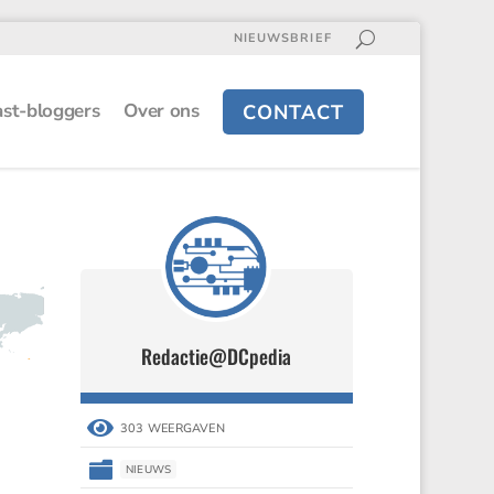
NIEUWSBRIEF
st-bloggers
Over ons
CONTACT
Redactie@DCpedia

303 WEERGAVEN

NIEUWS