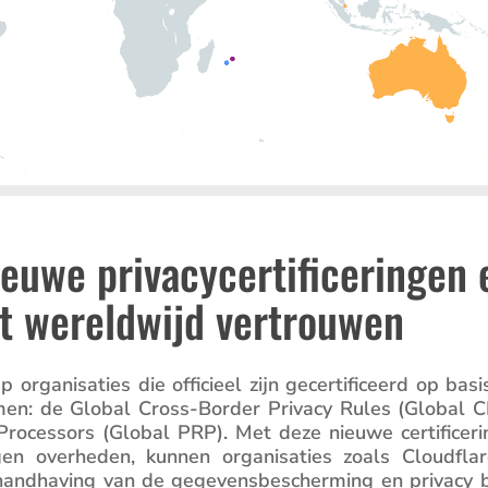
ieuwe privacycertificeringen 
t wereldwijd vertrouwen
rgani­sa­ties die officieel zijn gecer­ti­fi­ceerd op bas
rmen: de Global Cross-Border Privacy Rules (Global 
Proces­sors (Global PRP). Met deze nieuwe certi­fi­ce­ri
n overheden, kunnen organi­sa­ties zoals Cloud­fla
 handha­ving van de gegevens­be­scher­ming en privacy b