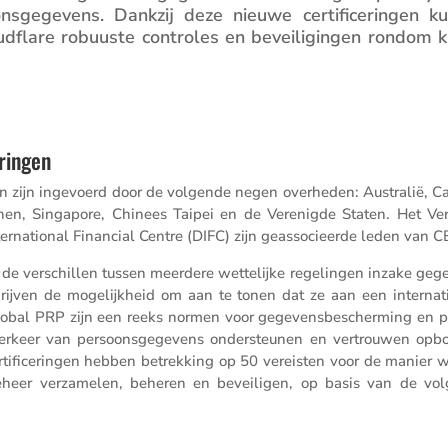
ons­ge­ge­vens. Dankzij deze nieuwe certi­fi­ce­ringen k
ud­flare robuuste controles en bevei­li­gingen rondom k
ringen
gen zijn ingevoerd door de volgende negen overheden: Australië, C
jnen, Singapore, Chinees Taipei en de Verenigde Staten. Het Ve
er­na­ti­onal Finan­cial Centre (DIFC) zijn geasso­ci­eerde leden van 
n de verschillen tussen meerdere wette­lijke regelingen inzake geg
ijven de mogelijk­heid om aan te tonen dat ze aan een inter­na­ti­
bal PRP zijn een reeks normen voor gegevens­be­scher­ming en p
ale verkeer van persoons­ge­ge­vens onder­steunen en vertrouwen op
rti­fi­ce­ringen hebben betrek­king op 50 vereisten voor de manier 
 beheer verza­melen, beheren en bevei­ligen, op basis van de vo