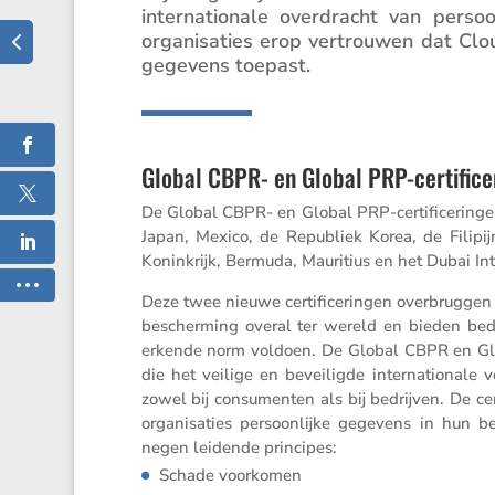
inter­na­ti­o­nale overdracht van perso
organi­sa­ties erop vertrouwen dat Clo
ge­ge­vens toepast.
Global CBPR- en Global PRP-certifice
De Global CBPR- en Global PRP-certi­fi­ce­rin
Japan, Mexico, de Republiek Korea, de Filipi
Konink­rijk, Bermuda, Mauri­tius en het Dubai Int
Deze twee nieuwe certi­fi­ce­ringen overbrugge
be­scher­ming overal ter wereld en bieden bedr
erkende norm voldoen. De Global CBPR en Glo
die het veilige en bevei­ligde inter­na­ti­o­n
zowel bij consu­menten als bij bedrijven. De ce
organi­sa­ties persoon­lijke gegevens in hun
negen leidende principes:
Schade voorkomen