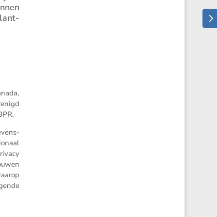
unnen
lant­
anada,
renigd
CBPR.
evens­
o­naal
rivacy
bouwen
waarop
lgende