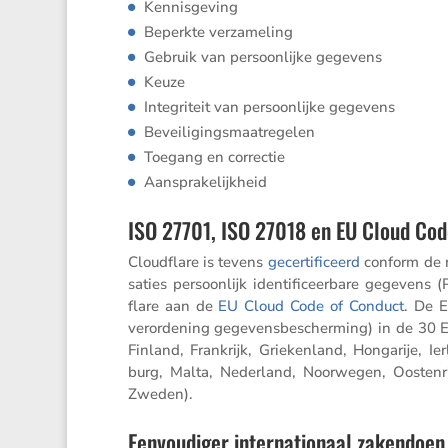
Kennis­ge­ving
Beperkte verza­me­ling
Gebruik van persoon­lijke gegevens
Keuze
Integri­teit van persoon­lijke gegevens
Bevei­li­gings­maat­re­gelen
Toegang en correctie
Aanspra­ke­lijk­heid
ISO 27701, ISO 27018 en EU Cloud Cod
Cloud­flare is tevens
gecer­ti­fi­ceerd
conform de ri
sa­ties persoon­lijk identi­fi­ceer­bare gegeve
flare aan de
EU Cloud Code of Conduct
. De 
veror­de­ning gegevens­be­scher­ming) in de 30 
Finland, Frank­rijk, Grieken­land, Honga­rije, Ie
burg, Malta, Neder­land, Noorwegen, Oosten­ri
Zweden).
Eenvoudiger internationaal zakendoen