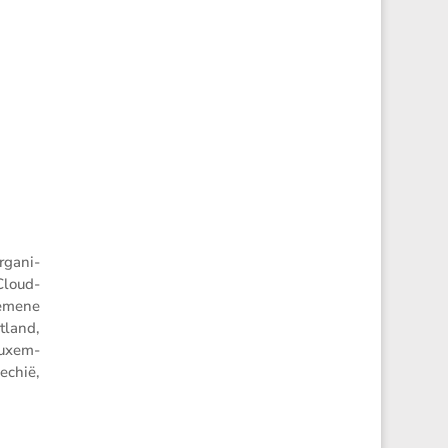
rgani­
Cloud­
gemene
tland,
 Luxem­
echië,