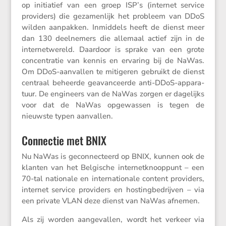
op initi­a­tief van een groep ISP’s (internet service
provi­ders) die gezamen­lijk het probleem van DDoS
wilden aanpakken. Inmid­dels heeft de dienst meer
dan 130 deelne­mers die allemaal actief zijn in de
inter­net­we­reld. Daardoor is sprake van een grote
concen­tratie van kennis en ervaring bij de NaWas.
Om DDoS-aanvallen te mitigeren gebruikt de dienst
centraal beheerde geavan­ceerde anti-DDoS-appara­
tuur. De engineers van de NaWas zorgen er dagelijks
voor dat de NaWas opgewassen is tegen de
nieuwste typen aanvallen.
Connectie met BNIX
Nu NaWas is gecon­nec­teerd op BNIX, kunnen ook de
klanten van het Belgi­sche inter­net­knoop­punt – een
70-tal natio­nale en inter­na­ti­o­nale content provi­ders,
internet service provi­ders en hosting­be­drijven – via
een private VLAN deze dienst van NaWas afnemen.
Als zij worden aange­vallen, wordt het verkeer via