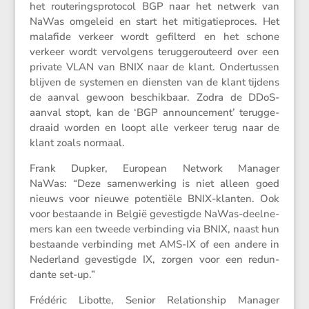
het route­rings­pro­tocol BGP naar het netwerk van
NaWas omgeleid en start het mitiga­tie­proces. Het
malafide verkeer wordt gefil­terd en het schone
verkeer wordt vervol­gens terug­ge­rou­teerd over een
private VLAN van BNIX naar de klant. Onder­tussen
blijven de systemen en diensten van de klant tijdens
de aanval gewoon beschik­baar. Zodra de DDoS-
aanval stopt, kan de ‘BGP announ­ce­ment’ terug­ge­
draaid worden en loopt alle verkeer terug naar de
klant zoals normaal.
Frank Dupker, European Network Manager
NaWas: “Deze samen­wer­king is niet alleen goed
nieuws voor nieuwe poten­tiële BNIX-klanten. Ook
voor bestaande in België geves­tigde NaWas-deelne­
mers kan een tweede verbin­ding via BNIX, naast hun
bestaande verbin­ding met AMS-IX of een andere in
Neder­land geves­tigde IX, zorgen voor een redun­
dante set-up.”
Frédéric Libotte, Senior Relati­onship Manager