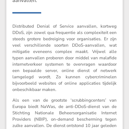
aanvallen.
Distri­buted Denial of Service aanvallen, kortweg
DDoS, zijn zowel qua frequentie als complexi­teit een
steeds grotere bedrei­ging voor organi­sa­ties. Er zijn
veel verschil­lende soorten DDoS-aanvallen, wat
mitigatie eveneens complex maakt. Vrijwel alle
typen aanvallen proberen door middel van malafide
inter­net­ver­keer systemen te overvragen waardoor
een bepaalde server, online dienst of netwerk
lamge­legd wordt. Zo kunnen cyber­cri­mi­nelen
bijvoor­beeld websites of online appli­ca­ties tijde­lijk
onbeschik­baar maken.
Als een van de grootste ‘scrub­bing­cen­ters’ van
Europa biedt NaWas, de anti-DDoS-dienst van de
Stich­ting Natio­nale Beheers­or­ga­ni­satie Internet
Provi­ders (NBIP), on-demand bescher­ming tegen
zulke aanvallen. De dienst ontstond 10 jaar geleden