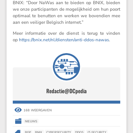
BNIX: “Door NaWas aan te bieden op BNIX, bieden
we onze parti­ci­panten de mogelijk­heid om hun poort
optimaal te benutten en werken we boven­dien mee
aan een veiliger Belgisch internet.”
Meer infor­matie over de dienst is terug te vinden
op
https://​bnix​.net/​n​l​/​d​i​e​n​s​t​e​n​/​a​n​t​i​-​d​d​o​s​-​n​awas
.
Redactie@DCpedia

168 WEERGAVEN

NIEUWS
BGP
BNIX
CYBERSECURITY
DDOS
IT-SECURITY