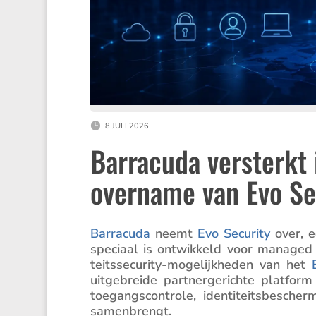
8 JULI 2026
Barracuda versterkt 
overname van Evo Se
Barra­cuda
neemt
Evo Security
over, e
speciaal is ontwik­keld voor managed 
teits­se­cu­rity-mogelijk­heden van het
uitge­breide partner­ge­richte platfo
toegangs­con­trole, identi­teits­be­sc
samenbrengt.