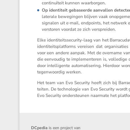
conti­nu­ï­teit kunnen waarborgen.
Op identi­teit gebaseerde aanvallen detec­t
laterale bewegingen blijven vaak onopge­mer
signalen uit e‑mail, endpoints, het netwerk en
verstoren voordat ze zich verspreiden.
Elke identi­teits­se­cu­rity-laag van het Barra­cu
identi­teits­plat­forms vereisen dat organi­sa­t
voor een andere aanpak. Met de overname van Evo
die eenvoudig te imple­men­teren is, volle­dige d
door intel­li­gente automa­ti­se­ring. Hierdoor 
tegen­woordig werken.
Het team van Evo Security heeft zich bij Barr
teiten. De techno­logie van Evo Security wordt 
Evo Security onder­steunen naarmate het platfor
DCpedia
is een project van