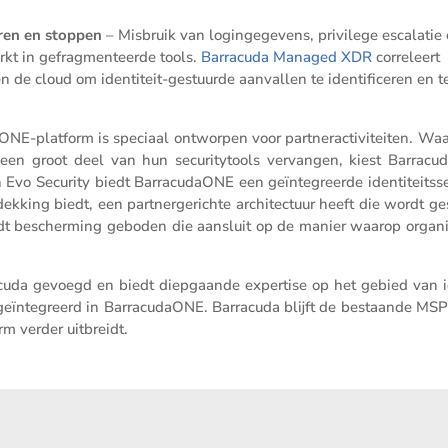
eren en stoppen
– Misbruik van login­ge­ge­vens, privi­lege escalatie
kt in gefrag­men­teerde tools.
Barra­cuda Managed XDR
corre­leert
 de cloud om identi­teit-gestuurde aanvallen te identi­fi­ceren en t
­daONE-platform is speciaal ontworpen voor partner­ac­ti­vi­teiten. Wa
ies een groot deel van hun securi­ty­tools vervangen, kiest Barra­c
 Security biedt Barra­cu­daONE een geïnte­greerde identi­teits­se­c
ekking biedt, een partner­ge­richte archi­tec­tuur heeft die wordt g
wordt bescher­ming geboden die aansluit op de manier waarop organi­
a­cuda gevoegd en biedt diepgaande exper­tise op het gebied van i
geïnte­greerd in Barra­cu­daONE. Barra­cuda blijft de bestaande MSP
m verder uitbreidt.