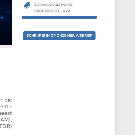


BARRACUDA NETWORKS
BARRACUDA NETWORKS
CYBERSECURITY
EVO
CYBERSECURITY
EVO
SCHRIJF JE IN OP ONZE NIEUWSBRIEF
r die
enti­
meest
PAM),
ITDR)