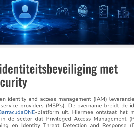
identiteitsbeveiliging met
curity
en identity and access manage­ment (IAM) leveran­cie
service provi­ders (MSP’s). De overname breidt de id
Barra­cu­daONE
-platform uit. Hiermee ontstaat het 
rm in de sector dat Privi­leged Access Manage­ment (
her­ming en Identity Threat Detec­tion and Response (