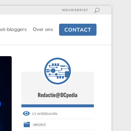
NIEUWSBRIEF
st-bloggers
Over ons
CONTACT
Redactie@DCpedia
Redactie@DCpedia


13 WEERGAVEN
13 WEERGAVEN


NIEUWS
NIEUWS