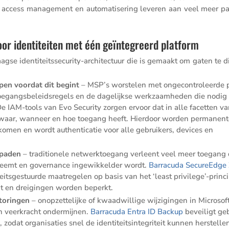
ged access manage­ment en automa­ti­se­ring leveren aan veel meer p
or identiteiten met één geïntegreerd platform
e identi­teits­se­cu­rity-archi­tec­tuur die is gemaakt om gaten te 
ppen voordat dit begint
– MSP’s worstelen met ongecon­tro­leerde p
te toegangs­be­leids­re­gels en de dagelijkse werkzaam­heden die nodig 
De IAM-tools van Evo Security zorgen ervoor dat in alle facetten v
ie waar, wanneer en hoe toegang heeft. Hierdoor worden perma­nen
komen en wordt authen­ti­catie voor alle gebrui­kers, devices en
­paden
– tradi­ti­o­nele netwerk­toe­gang verleent veel meer toegang
oeneemt en gover­nance ingewik­kelder wordt.
Barra­cuda SecureEdg
its­ge­stuurde maatre­gelen op basis van het ‘least privilege’-princ
dt en dreigingen worden beperkt.
sto­ringen
– onopzet­te­lijke of kwaad­wil­lige wijzi­gingen in Micro­sof
en veerkracht onder­mijnen.
Barra­cuda Entra ID Backup
bevei­ligt ge
, zodat organi­sa­ties snel de identi­teits­in­te­gri­teit kunnen herstell