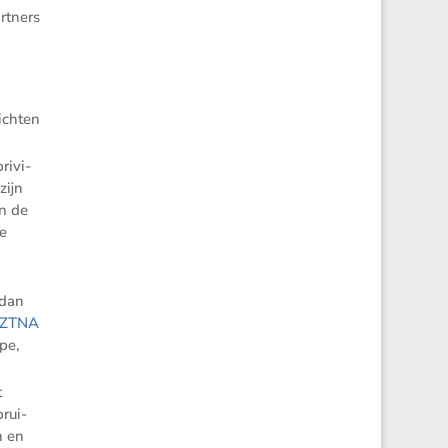
artners
dichten
rivi­
zijn
an de
te
 dan
e ZTNA
ipe,
t
brui­
en en