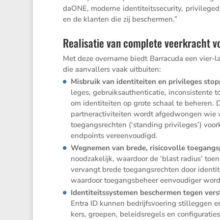
daONE, moderne identi­teits­se­cu­rity, privi­le
en de klanten die zij beschermen.”
Realisatie van complete veerkracht vo
Met deze overname biedt Barra­cuda een vier-laags
die aanval­lers vaak uitbuiten:
Misbruik van identi­teiten en privi­leges sto
leges, gebruiks­au­then­ti­catie, incon­sis­ten
om identi­teiten op grote schaal te beheren. 
partner­ac­ti­vi­teiten wordt afgedwongen w
toegangs­rechten (‘standing privi­leges’) voor
endpoints vereenvoudigd.
Wegnemen van brede, risico­volle toegangs
noodza­ke­lijk, waardoor de ‘blast radius’ t
vervangt brede toegangs­rechten door identi­te
waardoor toegangs­be­heer eenvou­diger wor
Identi­teits­sys­temen beschermen tegen ver
Entra ID kunnen bedrijfs­voe­ring stilleggen 
kers, groepen, beleids­re­gels en confi­gu­ra­ties