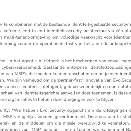
ty te combi­neren met de bestaande identi­teit-gestuurde securi­ty­m
iforme, end-to-end identi­teits­se­cu­rity-archi­tec­tuur via één pl
 multi-tenant-omgeving om volle­dige veerkracht voor identi­tei
her­ming zonder de opera­ti­o­nele last van het aan elkaar koppel
cuda: “In het agentic-AI tijdperk is het beschermen van zowel mense
cyber­weer­baar­heid. Bestaande enter­prise identi­teits­op­los­sing
ten van MSP’s die moeten kunnen opschalen om miljoenen identi­
en. We zijn verheugd om de ‘partner-first’ innovatie van Evo Secur
zo een compleet, intel­li­gent, gebruiks­vrien­de­lijk en open plat
 schaal van identi­teits­ge­richte aanvallen doet toenemen, is deze 
ine organi­sa­ties te helpen deze dreigingen voor te blijven.”
urity: “We hebben Evo Security opgericht om de uitda­gingen 
 MSP’s dagelijks worden gecon­fron­teerd. Door ons aan te sluit
 bereik en de middelen om die missie wereld­wijd te versnellen
g ontworpen voor MSP opera­ties, en nu kunnen we, samen met Bar