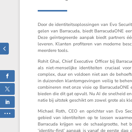
Door de identi­teits­op­los­singen van Evo Securi
gelen van Barra­cuda, biedt Barra­cu­daONE een un
Deze geïnte­greerde aanpak biedt partners één
leveren. Klanten profi­teren van moderne besc
meerdere tools.
Rohit Ghai, Chief Execu­tive Officer bij Barra­
als niet-mense­lijke identi­teiten cruciaal voor 
complex, duur en voldoen niet aan de behoef
in duizenden klantom­ge­vingen veilig te beher
combi­neren met onze visie op Barra­cu­daONE en 
bieden die dit gat opvult. Nu AI de snelheid en
natie bij uitstek geschikt om zowel grote als kle
Michael Roth, CEO en oprichter van Evo Sec
gebied van identi­teiten op te lossen waarmee
Barra­cuda krijgen we de schaal­grootte, het
‘identity-first’ aanpak is vanaf de eerste da