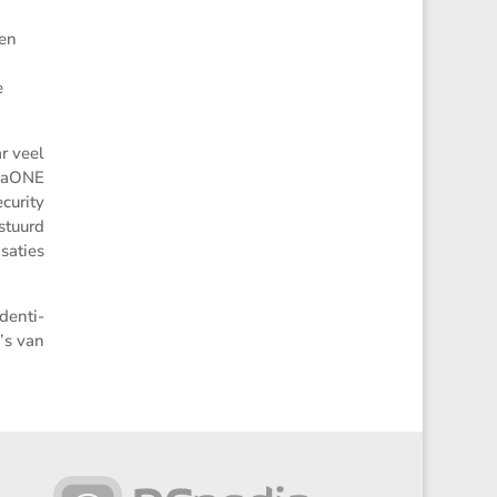
 en
e
ar veel
u­daONE
u­rity
estuurd
sa­ties
denti­
’s van