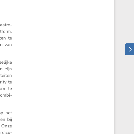
aat­re­
atform.
ten te
en van
­lijke
en zijn
teiten
ity te
form te
combi­
op het
en bij
. Onze
ra­cu­