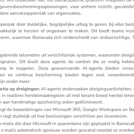
vens­be­scher­mings­op­los­singen, voor uniform inzicht, gecoör­di­
ere aanvals­op­per­vlak van organisaties.
anpak door duide­lijke, begrij­pe­lijke uitleg te geven bij elke besl
akke­lijk te herzien of ongedaan te maken. Dit biedt teams inzi
heren, waarmee Barra­cuda zich onder­scheidt van ondoor­zich­tige, 
e­breide teleme­trie uit verschil­lende systemen, waaronder dreigin
NE-signalen. Dit biedt deze agents de context die ze nodig heb
erop te reageren. Deze geavan­ceerde AI-agents bieden innova
gen en continue bescher­ming bieden tegen snel veran­de­rend
ijn onder meer:
ctie op dreigingen:
AI-agents onder­zoeken dreigings­ac­ti­vi­teiten, 
 realtime herstel­maat­re­gelen uit met tenant-breed herstel terwi
n aan handma­tige opscho­ning orden geëlimineerd.
gt de beoor­de­lingen van Micro­soft 365, Google Workspace en Ba
n legt duide­lijk uit hoe beslis­singen verschillen per leverancier.
 e‑mails die door Micro­soft in quaran­taine zijn geplaatst in Barra­cu
rbij e‑mails automa­tisch opnieuw worden gescand voordat ze worde