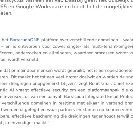
t 365 en Google Workspace en biedt het de mogelijk­he
halen.
n het
Barra­cu­daONE
-platform over verschil­lende domeinen – waa
ies – en is ontworpen voor zowel single- als multi-tenant-omgev
fi­ceren, onder­zoeken en elimi­neren, waardoor processen wordt v
roei wordt versneld.
orm dat primair door mensen wordt gebruikt; het is een opera­ti­o­nele
ren. Dit maakt het tot een veel groter doelwit en worden de sne
er dreigingen onopge­merkt blijven”, zegt Rohit Ghai, Chief Exec
gentic AI vraagt effec­tieve security om een platfor­maanpak die c
 levens­cy­clus van een aanval. Barra­cuda Integrated Email Protec­
 verschil­lende domeinen in realtime met elkaar in verband bre
goed worden uitge­legd en waar partners en klanten op kunnen vert
bare, effec­tieve bescher­ming die dreigingen tegen­houdt terwijl z
­lijk eenvou­diger maakt.”