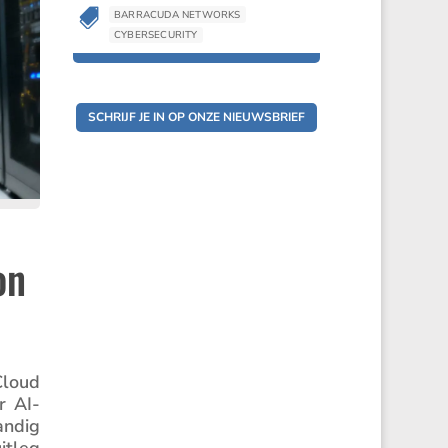

BARRACUDA NETWORKS
CYBERSECURITY
SCHRIJF JE IN OP ONZE NIEUWSBRIEF
on
Cloud
r AI-
andig
itleg