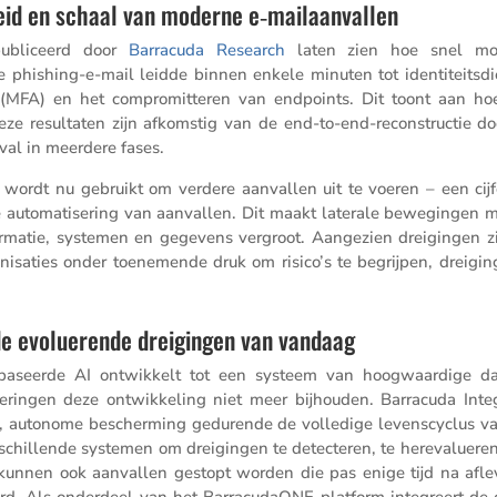
eid en schaal van moderne e‑mailaanvallen
ubli­ceerd door
Barra­cuda Research
laten zien hoe snel mo
hishing-e-mail leidde binnen enkele minuten tot identi­teits­dief
e (MFA) en het compro­mit­teren van endpoints. Dit toont aan ho
ze resul­taten zijn afkom­stig van de end-to-end-recon­structie do
al in meerdere fases.
wordt nu gebruikt om verdere aanvallen uit te voeren – een cijf
e automa­ti­se­ring van aanvallen. Dit maakt laterale bewegingen 
in­for­matie, systemen en gegevens vergroot. Aange­zien dreigingen 
ni­sa­ties onder toene­mende druk om risico’s te begrijpen, dreigin
de evoluerende dreigingen van vandaag
ebaseerde AI ontwik­kelt tot een systeem van hoogwaar­dige d
na­de­ringen deze ontwik­ke­ling niet meer bijhouden. Barra­cuda Int
e, autonome bescher­ming gedurende de volle­dige levens­cy­clus v
chil­lende systemen om dreigingen te detec­teren, te hereva­lu­eren
 kunnen ook aanvallen gestopt worden die pas enige tijd na aflev
rd. Als onder­deel van het Barra­cu­daONE-platform integreert de 