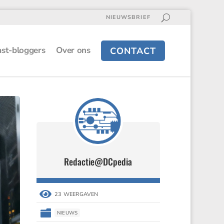
NIEUWSBRIEF
st-bloggers
Over ons
CONTACT
Redactie@DCpedia

23 WEERGAVEN

NIEUWS