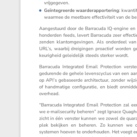
vrijgegeven.
Geïnte­greerde waarde­rap­por­te­ring
: kwanti­
waarmee de meetbare effec­ti­vi­teit van de
Aange­stuurd door de Barra­cuda IQ-engine en v
honderden feeds, levert Barra­cuda zeer effec­ti
zenden klantom­ge­vingen. Als onder­deel van 
URL’s, waarbij dreigingen proac­tief worden geï
keu­rig­heid gelei­de­lijk steeds sterker wordt.
Barra­cuda Integrated Email Protec­tion vers
gedurende de gehele levens­cy­clus van een aa
op API’s gebaseerde archi­tec­tuur, zonder wij
of handma­tige confi­gu­ratie, en biedt onmid­del
overhead.
“Barra­cuda Integrated Email Protec­tion zal een
we e‑mailsecurity beheren” zegt Ignace Quaghe­
zicht in één venster kunnen we zowel de quaran
plek bekijken en beheren. Zo kunnen we onze
systemen hoeven te onder­houden. Het voegt ee