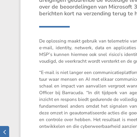
over de beoor­de­lingen van Micro­sof
berichten kort na verzen­ding terug te 
De oplos­sing maakt gebruik van teleme­trie va
e‑mail, identity, netwerk, data en appli­ca­t
MSP’s kunnen hiermee ook snel risico’s identi­
vou­digd, de veerkracht wordt versterkt en de g
“E‑mail is niet langer een commu­ni­ca­tie­plat­f
tuur waar mensen en AI met elkaar commu­ni­ce
schaal en impact van aanvallen vergroot wanne
Officer bij Barra­cuda. “In dit tijdperk van a
inzicht en respons biedt gedurende de volle­dige
funda­men­teel anders omdat het signalen van
deze omzet in geauto­ma­ti­seerde acties die 
en controle over hebben. Het resul­taat is meet
ontwik­kelen en die cyber­weer­baar­heid aanzien