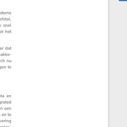
derne
­stal,
e snel
or het
er dat
makke­
zich nu
gen te
ata en
egrated
an een
 en te
e­ring
oplos­