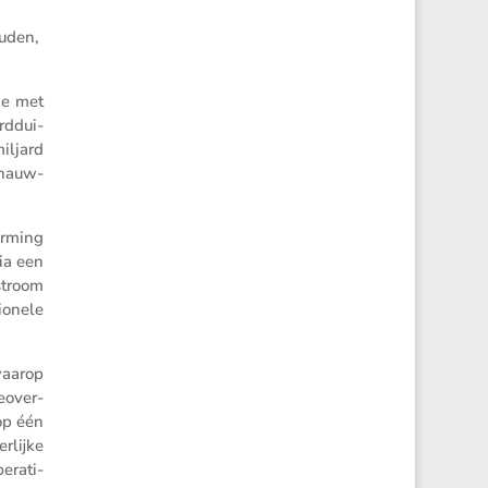
ouden,
ie met
rd­dui­
iljard
­nauw­
r­ming
ia een
stroom
­o­nele
 waarop
­over­
op één
­lijke
ra­ti­