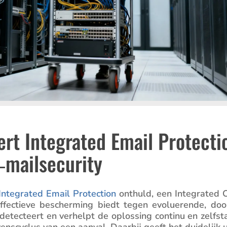
rt Integrated Email Protecti
‑mailsecurity
Integrated Email Protec­tion
onthuld, een Integrated 
fec­tieve bescher­ming biedt tegen evolu­e­rende, doo
etec­teert en verhelpt de oplos­sing continu en zelfst
s­cy­clus van een aanval. Daarbij geeft het duide­lijk u