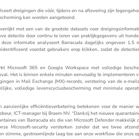
fi­ceert dreigingen die vóór, tijdens en na afleve­ring zijn tegen­ge­h
 bescher­ming kan worden aangetoond.
errijkt met een van de grootste datasets voor dreigings­in­for­mat
eve detectie door continu te leren van praktijk­ge­ge­vens uit honde
deze infor­matie analy­seert Barra­cuda dagelijks ongeveer 1,5 m
den­ti­fi­ceerd voordat gebrui­kers erop klikken, zodat de detec­tie
terkt Micro­soft 365 en Google Workspace met volle­dige besche
nval. Het is binnen enkele minuten eenvoudig te imple­men­teren v
zi­gingen in Mail Exchange (MX)-records, versto­ring van de e‑mail
­lijke, volle­dige levens­cy­clus­be­scher­ming met minimale opera­ti
 aanzien­lijke effici­ën­tie­ver­be­te­ring betekenen voor de manier
beur, ICT-manager bij Braem NV. “Dankzij het nieuwe quaran­tai­ne
­taines van Barra­cuda als die van Micro­soft Defender makke­lijk 
 Micro­soft-security versterken zonder dat we twee afzon­der
n slimme, gestroom­lijnde laag toe aan onze workflow die onze ope