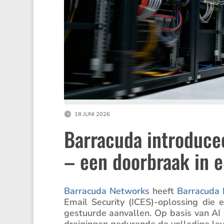
18 JUNI 2026
Barracuda introducee
– een doorbraak in e
Barra­cuda Networks
heeft
Barra­cuda 
Email Security (ICES)-oplossing die ef
gestuurde aanvallen. Op basis van AI d
dreigingen gedurende de volle­dige leven