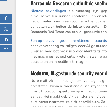
Barracuda Research onthult de snelh
Nieuwe bevin­dingen
die vandaag zijn gep
e‑mailaanvallen kunnen escaleren. Eén enkele p
het omzeilen van meervou­dige authen­ti­cati
aanvallen zich buiten de inbox voort­zetten. De
Barra­cuda Red Team van een AI-gestuurde aanv
Eén op de zeven gecom­pro­mit­teerde accounts
naar verwach­ting zal stijgen door AI-gestuurd
lijker en vergroot het risico voor identi­teits­
met machi­ne­snel­heid ontwik­kelen, staan orga
detec­teren en in realtime te reageren.
Moderne, AI
‑gestuurde security voor 
Nu e‑mail zich in het tijdperk van agent-g
orkestratie, kunnen tradi­ti­o­nele securi­ty­be­
Email Protec­tion speelt hierop in met continu
aanval. Het maakt gebruik van signalen uit vers
elimi­neren naarmate ze zich ontwik­kelen. Zo
van een bericht opduiken of worden geacti­vee