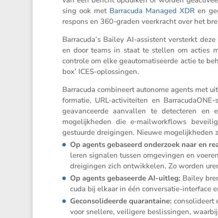
sing ook met
Barra­cuda Managed XDR
en gege
respons en 360-graden veerkracht over het bred
Barracuda’s Bailey AI-assis­tent versterkt deze a
en door teams in staat te stellen om acties m
controle om elke geauto­ma­ti­seerde actie te be
box’ ICES-oplossingen.
Barra­cuda combi­neert autonome agents met uitg
for­matie, URL-activi­teiten en Barra­cu­daO
geavan­ceerde aanvallen te detec­teren en 
mogelijk­heden die e‑mailworkflows bevei­li
gestuurde dreigingen. Nieuwe mogelijk­heden z
Op agents gebaseerd onder­zoek naar en rea
leren signalen tussen omgevingen en voeren in
dreigingen zich ontwik­kelen. Zo worden ure
Op agents gebaseerde AI-uitleg:
Bailey bren
cuda bij elkaar in één conver­satie-inter­face e
Gecon­so­li­deerde quaran­taine:
conso­li­deert
voor snellere, veili­gere beslis­singen, waa