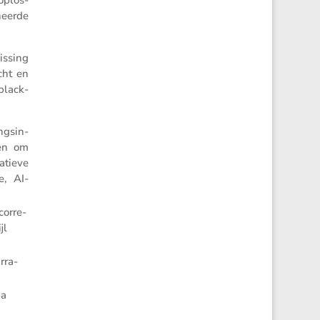
neerde
is­sing
cht en
‘black-
gs­in­
ben om
­tieve
e, AI-
corre­
jl
rra­
da
n