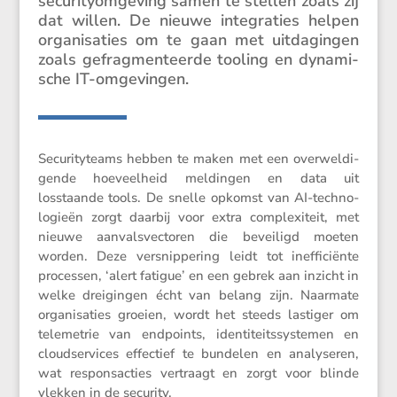
securi­ty­om­ge­ving samen te stellen zoals zij
dat willen. De nieuwe integra­ties helpen
organi­sa­ties om te gaan met uitda­gingen
zoals gefrag­men­teerde tooling en dynami­
sche IT-omgevingen.
Securi­ty­teams hebben te maken met een overwel­di­
gende hoeveel­heid meldingen en data uit
losstaande tools. De snelle opkomst van AI-techno­
lo­gieën zorgt daarbij voor extra complexi­teit, met
nieuwe aanvals­vec­toren die bevei­ligd moeten
worden. Deze versnip­pe­ring leidt tot ineffi­ci­ënte
processen, ‘alert fatigue’ en een gebrek aan inzicht in
welke dreigingen écht van belang zijn. Naarmate
organi­sa­ties groeien, wordt het steeds lastiger om
teleme­trie van endpoints, identi­teits­sys­temen en
cloud­ser­vices effec­tief te bundelen en analy­seren,
wat respons­ac­ties vertraagt en zorgt voor blinde
vlekken in de security.