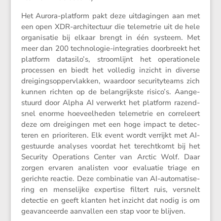
Het Aurora-platform pakt deze uitda­gingen aan met
een open XDR-archi­tec­tuur die teleme­trie uit de hele
organi­satie bij elkaar brengt in één systeem. Met
meer dan 200 techno­logie-integra­ties doorbreekt het
platform datasilo’s, stroom­lijnt het opera­ti­o­nele
processen en biedt het volledig inzicht in diverse
dreigings­op­per­vlakken, waardoor securi­ty­teams zich
kunnen richten op de belang­rijkste risico’s. Aange­
stuurd door Alpha AI verwerkt het platform razend­
snel enorme hoeveel­heden teleme­trie en corre­leert
deze om dreigingen met een hoge impact te detec­
teren en priori­teren. Elk event wordt verrijkt met AI-
gestuurde analyses voordat het terecht­komt bij het
Security Opera­tions Center van Arctic Wolf. Daar
zorgen ervaren analisten voor evalu­atie triage en
gerichte reactie. Deze combi­natie van AI-automa­ti­se­
ring en mense­lijke exper­tise filtert ruis, versnelt
detectie en geeft klanten het inzicht dat nodig is om
geavan­ceerde aanvallen een stap voor te blijven.