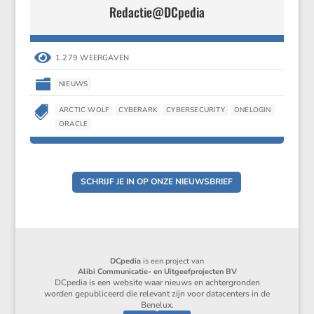
Redactie@DCpedia

1.279 WEERGAVEN

NIEUWS

ARCTIC WOLF
CYBERARK
CYBERSECURITY
ONELOGIN
ORACLE
SCHRIJF JE IN OP ONZE NIEUWSBRIEF
DCpedia
is een project van
Alibi Communicatie- en Uitgeefprojecten BV
DCpedia is een website waar nieuws en achtergronden
worden gepubliceerd die relevant zijn voor datacenters in de
Benelux.