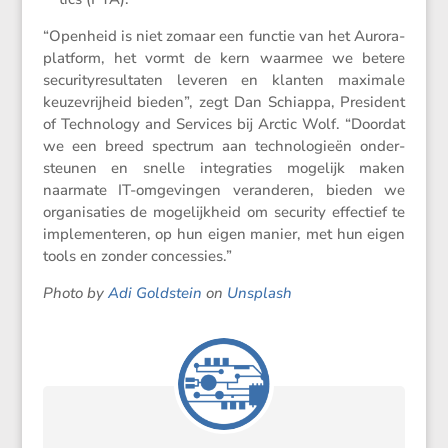
“Openheid is niet zomaar een functie van het Aurora-
platform, het vormt de kern waarmee we betere
securi­ty­re­sul­taten leveren en klanten maximale
keuze­vrij­heid bieden”, zegt Dan Schiappa, Presi­dent
of Techno­logy and Services bij Arctic Wolf. “Doordat
we een breed spectrum aan techno­lo­gieën onder­
steunen en snelle integra­ties mogelijk maken
naarmate IT-omgevingen veran­deren, bieden we
organi­sa­ties de mogelijk­heid om security effec­tief te
imple­men­teren, op hun eigen manier, met hun eigen
tools en zonder concessies.”
Photo by
Adi Goldstein
on
Unsplash