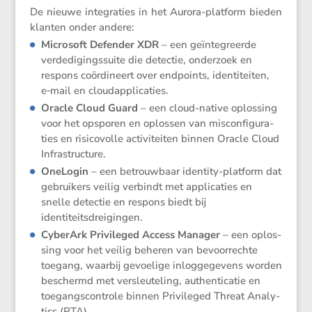
De nieuwe integra­ties in het Aurora-platform bieden
klanten onder andere:
Micro­soft Defender XDR
– een geïnte­greerde
verde­di­gings­suite die detectie, onder­zoek en
respons coördi­neert over endpoints, identi­teiten,
e‑mail en cloudapplicaties.
Oracle Cloud Guard
– een cloud-native oplos­sing
voor het opsporen en oplossen van miscon­fi­gu­ra­
ties en risico­volle activi­teiten binnen Oracle Cloud
Infrastructure.
OneLogin
– een betrouw­baar identity-platform dat
gebrui­kers veilig verbindt met appli­ca­ties en
snelle detectie en respons biedt bij
identiteitsdreigingen.
CyberArk Privi­leged Access Manager
– een oplos­
sing voor het veilig beheren van bevoor­rechte
toegang, waarbij gevoe­lige inlog­ge­ge­vens worden
beschermd met versleu­te­ling, authen­ti­catie en
toegangs­con­trole binnen Privi­leged Threat Analy­
tics (PTA).