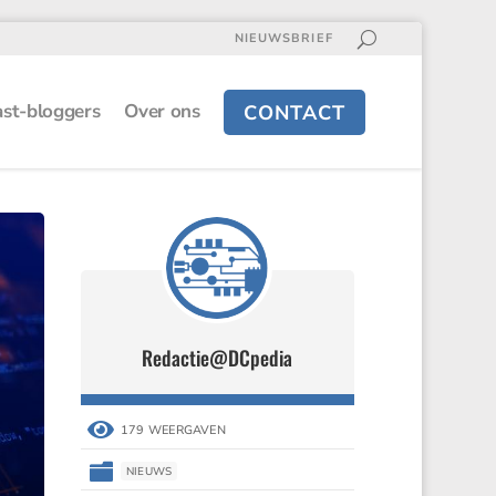
NIEUWSBRIEF
st-bloggers
Over ons
CONTACT
Redactie@DCpedia

179 WEERGAVEN

NIEUWS