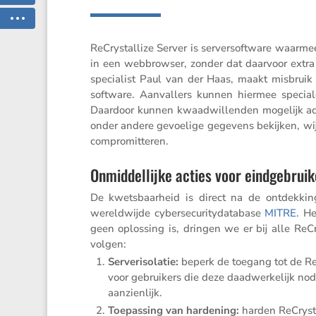
ReCrystal­lize Server is server­soft­ware waarme
in een webbrowser, zonder dat daarvoor extra 
spe­ci­a­list Paul van der Haas, maakt misbruik
software. Aanval­lers kunnen hiermee specia
Daardoor kunnen kwaad­wil­lenden mogelijk adm
onder andere gevoe­lige gegevens bekijken, wi
compromitteren.
Onmiddellijke acties voor eindgebruik
De kwets­baar­heid is direct na de ontdek­k
wereld­wijde cyber­se­cu­ri­ty­da­ta­base
MITRE
. He
geen oplos­sing is, dringen we er bij alle ReCr
volgen:
Serve­r­iso­latie:
beperk de toegang tot de ReC
voor gebrui­kers die deze daadwer­ke­lijk nod
aanzienlijk.
Toepas­sing van harde­ning:
harden ReCrysta