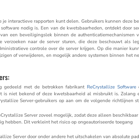
e je inter­ac­tieve rapporten kunt delen. Gebrui­kers kunnen deze b
software nodig is. Een van de kwets­baar­heden, ontdekt door secu
 van een bevei­li­gingslek binnen de authen­ti­ca­tie­me­cha­nismen 
le verzoeken naar de server sturen, die deze beschouwt als leg
ini­stra­tieve controle over de server krijgen. Op die manier kun
jzigen of verwij­deren, en mogelijk andere systemen binnen het n
ers:
ing gedeeld met de betrokken fabri­kant
ReCrystal­lize Software
t is niet bekend of deze kwets­baar­heid al misbruikt is. Zolang 
ystal­lize Server-gebrui­kers op aan om de volgende richt­lijnen str
rystal­lize Server zoveel mogelijk, zodat deze alleen beschik­baar 
ig hebben. Dit verkleint het risico op ongeau­to­ri­seerde toegang
l­lize Server door onder andere het uitscha­kelen van absolute pa