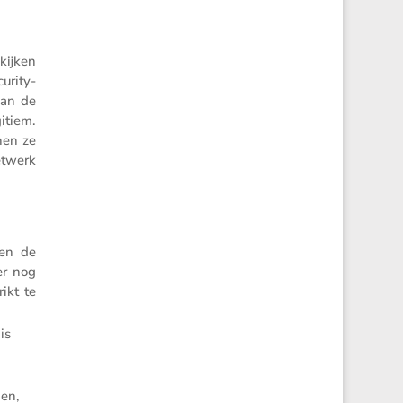
ekijken
ri­ty­
van de
itiem.
nen ze
etwerk
en de
er nog
ikt te
is
den,