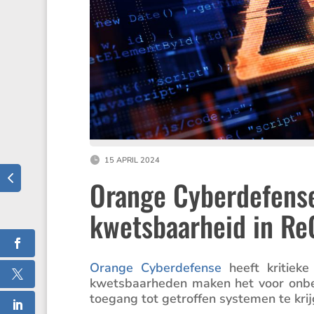
15 APRIL 2024
Orange Cyberdefense
kwetsbaarheid in ReC
Orange Cyber­de­fense
heeft kritieke
kwets­baar­heden maken het voor onbe
toegang tot getroffen systemen te kri